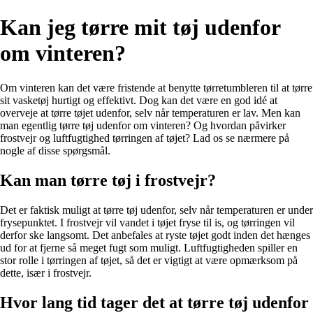
Kan jeg tørre mit tøj udenfor
om vinteren?
Om vinteren kan det være fristende at benytte tørretumbleren til at tørre
sit vasketøj hurtigt og effektivt. Dog kan det være en god idé at
overveje at tørre tøjet udenfor, selv når temperaturen er lav. Men kan
man egentlig tørre tøj udenfor om vinteren? Og hvordan påvirker
frostvejr og luftfugtighed tørringen af tøjet? Lad os se nærmere på
nogle af disse spørgsmål.
Kan man tørre tøj i frostvejr?
Det er faktisk muligt at tørre tøj udenfor, selv når temperaturen er under
frysepunktet. I frostvejr vil vandet i tøjet fryse til is, og tørringen vil
derfor ske langsomt. Det anbefales at ryste tøjet godt inden det hænges
ud for at fjerne så meget fugt som muligt. Luftfugtigheden spiller en
stor rolle i tørringen af tøjet, så det er vigtigt at være opmærksom på
dette, især i frostvejr.
Hvor lang tid tager det at tørre tøj udenfor