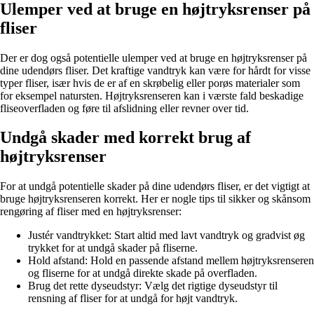
Ulemper ved at bruge en højtryksrenser på
fliser
Der er dog også potentielle ulemper ved at bruge en højtryksrenser på
dine udendørs fliser. Det kraftige vandtryk kan være for hårdt for visse
typer fliser, især hvis de er af en skrøbelig eller porøs materialer som
for eksempel natursten. Højtryksrenseren kan i værste fald beskadige
fliseoverfladen og føre til afslidning eller revner over tid.
Undgå skader med korrekt brug af
højtryksrenser
For at undgå potentielle skader på dine udendørs fliser, er det vigtigt at
bruge højtryksrenseren korrekt. Her er nogle tips til sikker og skånsom
rengøring af fliser med en højtryksrenser:
Justér vandtrykket: Start altid med lavt vandtryk og gradvist øg
trykket for at undgå skader på fliserne.
Hold afstand: Hold en passende afstand mellem højtryksrenseren
og fliserne for at undgå direkte skade på overfladen.
Brug det rette dyseudstyr: Vælg det rigtige dyseudstyr til
rensning af fliser for at undgå for højt vandtryk.