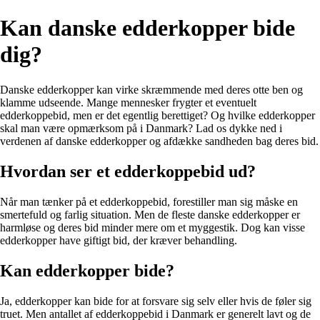
Kan danske edderkopper bide
dig?
Danske edderkopper kan virke skræmmende med deres otte ben og
klamme udseende. Mange mennesker frygter et eventuelt
edderkoppebid, men er det egentlig berettiget? Og hvilke edderkopper
skal man være opmærksom på i Danmark? Lad os dykke ned i
verdenen af danske edderkopper og afdække sandheden bag deres bid.
Hvordan ser et edderkoppebid ud?
Når man tænker på et edderkoppebid, forestiller man sig måske en
smertefuld og farlig situation. Men de fleste danske edderkopper er
harmløse og deres bid minder mere om et myggestik. Dog kan visse
edderkopper have giftigt bid, der kræver behandling.
Kan edderkopper bide?
Ja, edderkopper kan bide for at forsvare sig selv eller hvis de føler sig
truet. Men antallet af edderkoppebid i Danmark er generelt lavt og de