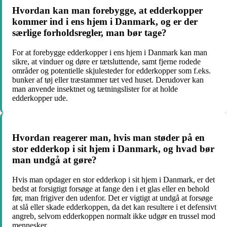
Hvordan kan man forebygge, at edderkopper
kommer ind i ens hjem i Danmark, og er der
særlige forholdsregler, man bør tage?
For at forebygge edderkopper i ens hjem i Danmark kan man
sikre, at vinduer og døre er tætsluttende, samt fjerne rodede
områder og potentielle skjulesteder for edderkopper som f.eks.
bunker af tøj eller træstammer tæt ved huset. Derudover kan
man anvende insektnet og tætningslister for at holde
edderkopper ude.
Hvordan reagerer man, hvis man støder på en
stor edderkop i sit hjem i Danmark, og hvad bør
man undgå at gøre?
Hvis man opdager en stor edderkop i sit hjem i Danmark, er det
bedst at forsigtigt forsøge at fange den i et glas eller en behold
før, man frigiver den udenfor. Det er vigtigt at undgå at forsøge
at slå eller skade edderkoppen, da det kan resultere i et defensivt
angreb, selvom edderkoppen normalt ikke udgør en trussel mod
mennesker.