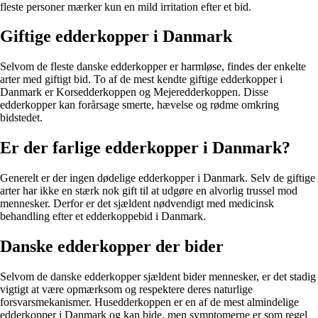
fleste personer mærker kun en mild irritation efter et bid.
Giftige edderkopper i Danmark
Selvom de fleste danske edderkopper er harmløse, findes der enkelte
arter med giftigt bid. To af de mest kendte giftige edderkopper i
Danmark er Korsedderkoppen og Mejeredderkoppen. Disse
edderkopper kan forårsage smerte, hævelse og rødme omkring
bidstedet.
Er der farlige edderkopper i Danmark?
Generelt er der ingen dødelige edderkopper i Danmark. Selv de giftige
arter har ikke en stærk nok gift til at udgøre en alvorlig trussel mod
mennesker. Derfor er det sjældent nødvendigt med medicinsk
behandling efter et edderkoppebid i Danmark.
Danske edderkopper der bider
Selvom de danske edderkopper sjældent bider mennesker, er det stadig
vigtigt at være opmærksom og respektere deres naturlige
forsvarsmekanismer. Husedderkoppen er en af de mest almindelige
edderkopper i Danmark og kan bide, men symptomerne er som regel