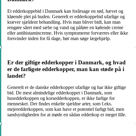
Et edderkoppebid i Danmark kan forårsage en rød, hævet og
kløende plet på huden. Generelt er edderkoppebid ufarlige og
kræver sjældent behandling. Hvis man bliver bidt, kan man
rengøre såret med sæbe og vand og påføre en kølende creme
eller antihistamincreme. Hvis symptomerne forværres eller ikke
forsvinder inden for få dage, bør man søge lægehjælp.
Er der giftige edderkopper i Danmark, og hvad
er de farligste edderkopper, man kan støde på i
landet?
Generelt er de danske edderkopper ufarlige og har ikke giftige
bid. De mest almindelige edderkopper i Danmark, som
husedderkoppen og korsedderkoppen, er ikke farlige for
mennesker. Der findes enkelte sjældne arter, som f.eks.
mejeredderkoppen, som kan have et potentiel farligt bid, men
sandsynligheden for at møde en sådan edderkop er meget lille.