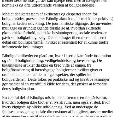
mediet læserne indsigt, der kan hjælpe dem med at navigere i en
kompleks og ofte udfordrende verden af boligbesiddelse.
Med et dedikeret team af skribenter og eksperter inden for
boligområdet, præsenterer Bibolig aktuelt og historisk perspektiv på
boligmarkedets udvikling. De journalistiske tilgange, der anvendes,
muliggør en grundlæggende forståelse af, hvordan skiftende
økonomiske forhold, politiske beslutninger og sociale tendenser
påvirker boligkøb og -salg. Dette bidrager til en mere nuanceret
debat om boligspørgsmål, hvilket er essentielt for at kunne træffe
informerede beslutninger.
Bibolig.dk tilbyder en platform, hvor læserne kan finde inspiration
og råd til boligindretning, vedligeholdelse og investering. De
tilgængelige artikler dækker en bred vifte af emner, fra
boligfinansiering til bæredygtige boligformer, hvilket giver et
omfattende billede af de mange aspekter, der spiller ind i
boligverdenen. Dette fokus på praktiske råd og kreative løsninger
gør mediet til en værdifuld kilde for dem, der ønsker at forbedre
deres boligsituation.
En central del af Biboligs mission er at fremme en forståelse for,
hvordan boligen ikke blot er et fysisk rum, men også et sted, hvor
livets vigtigste øjeblikke udfolder sig. Ved at undersøge de
følelsesmæssige og sociale dimensioner af boliglivet, ønsker mediet
at inspirere læserne til at skabe hjem, der afspejler deres personlige