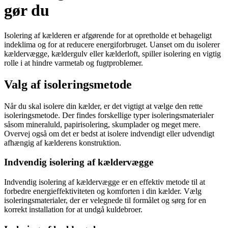
gør du
Isolering af kælderen er afgørende for at opretholde et behageligt
indeklima og for at reducere energiforbruget. Uanset om du isolerer
kældervægge, kældergulv eller kælderloft, spiller isolering en vigtig
rolle i at hindre varmetab og fugtproblemer.
Valg af isoleringsmetode
Når du skal isolere din kælder, er det vigtigt at vælge den rette
isoleringsmetode. Der findes forskellige typer isoleringsmaterialer
såsom mineraluld, papirisolering, skumplader og meget mere.
Overvej også om det er bedst at isolere indvendigt eller udvendigt
afhængig af kælderens konstruktion.
Indvendig isolering af kældervægge
Indvendig isolering af kældervægge er en effektiv metode til at
forbedre energieffektiviteten og komforten i din kælder. Vælg
isoleringsmaterialer, der er velegnede til formålet og sørg for en
korrekt installation for at undgå kuldebroer.