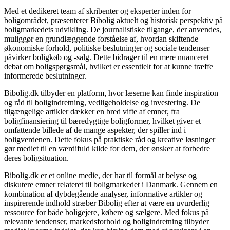
Med et dedikeret team af skribenter og eksperter inden for
boligområdet, præsenterer Bibolig aktuelt og historisk perspektiv på
boligmarkedets udvikling. De journalistiske tilgange, der anvendes,
muliggør en grundlæggende forståelse af, hvordan skiftende
økonomiske forhold, politiske beslutninger og sociale tendenser
påvirker boligkøb og -salg. Dette bidrager til en mere nuanceret
debat om boligspørgsmål, hvilket er essentielt for at kunne træffe
informerede beslutninger.
Bibolig.dk tilbyder en platform, hvor læserne kan finde inspiration
og råd til boligindretning, vedligeholdelse og investering. De
tilgængelige artikler dækker en bred vifte af emner, fra
boligfinansiering til bæredygtige boligformer, hvilket giver et
omfattende billede af de mange aspekter, der spiller ind i
boligverdenen. Dette fokus på praktiske råd og kreative løsninger
gør mediet til en værdifuld kilde for dem, der ønsker at forbedre
deres boligsituation.
Bibolig.dk er et online medie, der har til formål at belyse og
diskutere emner relateret til boligmarkedet i Danmark. Gennem en
kombination af dybdegående analyser, informative artikler og
inspirerende indhold stræber Bibolig efter at være en uvurderlig
ressource for både boligejere, købere og sælgere. Med fokus på
relevante tendenser, markedsforhold og boligindretning tilbyder