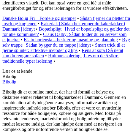
identificeres visuelt. Det kan også være en god idé at måle
energiforbruget før og efter isoleringen for at vurdere effektiviteten.
Danske Bolig Fri – Fordele og ulemper
•
Sådan fjerner du pletter fra
tusch og kuglepen
•
Kakerlak | Sådan bekæmper du kakerlakker i
Danmark | idényt
•
Bopælspligt | Hvad er bopælspligt og gælder det
for alle kommuner?
•
Claus Dalby: Sådan folder du en serviet som
et juletræ
•
Klatrehortensia – beskæring, pasning og plantning
•
Byg
selv trappe | Sådan bygger du en trappe | idényt
•
Smart trick til at
fjerne splinter: Effektive metoder og tips
•
Rens af sofa | Så nemt
kan du rengøre sofaen
•
Hulmursisolering | Læs om de 5 sikre,
traditionelle typer isolering
•
Lær os at kende
Bibolig
Bibolig
Bibolig.dk er et online medie, der har til formål at belyse og
diskutere emner relateret til boligmarkedet i Danmark. Gennem en
kombination af dybdegående analyser, informative artikler og
inspirerende indhold stræber Bibolig efter at være en uvurderlig
ressource for både boligejere, købere og sælgere. Med fokus på
relevante tendenser, markedsforhold og boligindretning tilbyder
mediet læserne indsigt, der kan hjælpe dem med at navigere i en
kompleks og ofte udfordrende verden af boligbesiddelse.