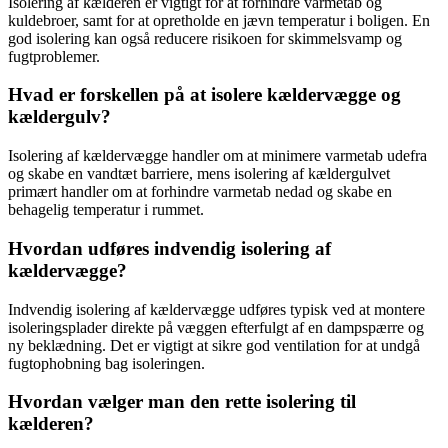
Isolering af kælderen er vigtigt for at forhindre varmetab og
kuldebroer, samt for at opretholde en jævn temperatur i boligen. En
god isolering kan også reducere risikoen for skimmelsvamp og
fugtproblemer.
Hvad er forskellen på at isolere kældervægge og
kældergulv?
Isolering af kældervægge handler om at minimere varmetab udefra
og skabe en vandtæt barriere, mens isolering af kældergulvet
primært handler om at forhindre varmetab nedad og skabe en
behagelig temperatur i rummet.
Hvordan udføres indvendig isolering af
kældervægge?
Indvendig isolering af kældervægge udføres typisk ved at montere
isoleringsplader direkte på væggen efterfulgt af en dampspærre og
ny beklædning. Det er vigtigt at sikre god ventilation for at undgå
fugtophobning bag isoleringen.
Hvordan vælger man den rette isolering til
kælderen?