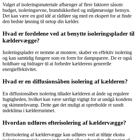
Valget af isoleringsmateriale afhænger af flere faktorer såsom
budget, isoleringsevne, brandsikkerhed og miljømæssige hensyn.
Det kan være en god idé at rådføre sig med en ekspert for at finde
den bedste løsning til netop din kælder.
Hvad er fordelene ved at benytte isoleringsplader til
kældervægge?
Isoleringsplader er nemme at montere, skaber en effektiv isolering
og kan samtidig fungere som en form for dampspærre. De er også
holdbare og bidrager til at forbedre kælderens generelle
energieffektivitet.
Hvad er en diffusionsåben isolering af kælderen?
En diffusionsåben isolering tillader kælderen at ånde og regulere
fugtigheden, hvilket kan være særligt vigtigt for at undgå kondens
og skimmelsvamp. Dette gør det muligt at opretholde et sundt
indeklima i kælderrummet.
Hvordan udføres efterisolering af kældervægge?
Efterisolering af kældervægge kan udføres ved at tilføje ekstra