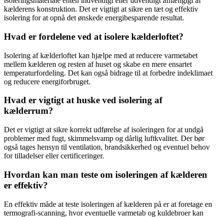
isoleringsmateriale enten indvendigt eller udvendigt afhængigt af
kælderens konstruktion. Det er vigtigt at sikre en tæt og effektiv
isolering for at opnå det ønskede energibesparende resultat.
Hvad er fordelene ved at isolere kælderloftet?
Isolering af kælderloftet kan hjælpe med at reducere varmetabet
mellem kælderen og resten af huset og skabe en mere ensartet
temperaturfordeling. Det kan også bidrage til at forbedre indeklimaet
og reducere energiforbruget.
Hvad er vigtigt at huske ved isolering af
kælderrum?
Det er vigtigt at sikre korrekt udførelse af isoleringen for at undgå
problemer med fugt, skimmelsvamp og dårlig luftkvalitet. Der bør
også tages hensyn til ventilation, brandsikkerhed og eventuel behov
for tilladelser eller certificeringer.
Hvordan kan man teste om isoleringen af kælderen
er effektiv?
En effektiv måde at teste isoleringen af kælderen på er at foretage en
termografi-scanning, hvor eventuelle varmetab og kuldebroer kan