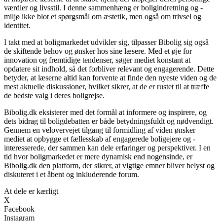
værdier og livsstil. I denne sammenhæng er boligindretning og -
miljø ikke blot et spørgsmål om æstetik, men også om trivsel og
identitet.
I takt med at boligmarkedet udvikler sig, tilpasser Bibolig sig også
de skiftende behov og ønsker hos sine læsere. Med et øje for
innovation og fremtidige tendenser, søger mediet konstant at
opdatere sit indhold, så det forbliver relevant og engagerende. Dette
betyder, at læserne altid kan forvente at finde den nyeste viden og de
mest aktuelle diskussioner, hvilket sikrer, at de er rustet til at træffe
de bedste valg i deres boligrejse.
Bibolig.dk eksisterer med det formål at informere og inspirere, og
dets bidrag til boligdebatten er både betydningsfuldt og nødvendigt.
Gennem en velovervejet tilgang til formidling af viden ønsker
mediet at opbygge et fællesskab af engagerede boligejere og -
interesserede, der sammen kan dele erfaringer og perspektiver. I en
tid hvor boligmarkedet er mere dynamisk end nogensinde, er
Bibolig.dk den platform, der sikrer, at vigtige emner bliver belyst og
diskuteret i et åbent og inkluderende forum.
At dele er kærligt
X
Facebook
Instagram