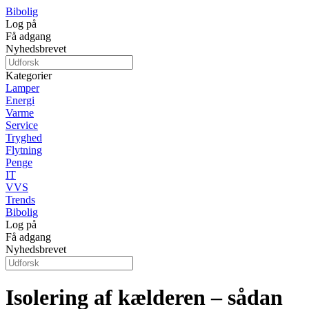
Bibolig
Log på
Få adgang
Nyhedsbrevet
Kategorier
Lamper
Energi
Varme
Service
Tryghed
Flytning
Penge
IT
VVS
Trends
Bibolig
Log på
Få adgang
Nyhedsbrevet
Isolering af kælderen – sådan