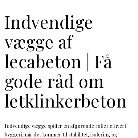
Indvendige
vægge af
lecabeton | Få
gode råd om
letklinkerbeton
Indvendige vægge spiller en afgørende rolle i ethvert
byggeri, når det kommer til stabilitet, isolering og