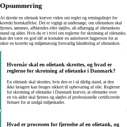
Opsummering
At skrotte en olietank kræver viden om regler og retningslinjer for
korrekt bortskaffelse. Det er vigtigt at undersøge, om olietanken skal
fjernes, tømmes, afblændes eller sløjfes, alt afhængig af olietankens
stand og alder. Hvis du er i tvivl om reglerne for skrotning af olietanke,
kan det være en god idé at kontakte en autoriseret fagperson for at
sikre en korrekt og miljømæssig forsvarlig håndtering af olietanken.
Hvornår skal en olietank skrottes, og hvad er
reglerne for skrotning af olietanke i Danmark?
En olietank skal skrottes, hvis den er i så dårlig stand, at den
ikke længere kan bruges sikkert til opbevaring af olie. Reglerne
for skrotning af olietanke i Danmark kræver, at olietanke over
en vis alder skal fjernes og sløjfes af professionelle certificerede
firmaer for at undgå miljøskader.
Hvad er processen for fjernelse af en olietank, og