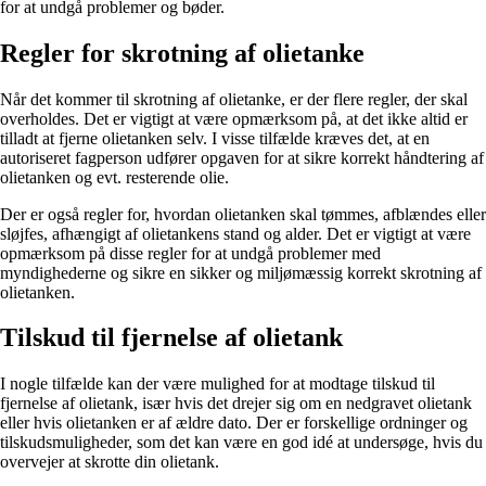
for at undgå problemer og bøder.
Regler for skrotning af olietanke
Når det kommer til skrotning af olietanke, er der flere regler, der skal
overholdes. Det er vigtigt at være opmærksom på, at det ikke altid er
tilladt at fjerne olietanken selv. I visse tilfælde kræves det, at en
autoriseret fagperson udfører opgaven for at sikre korrekt håndtering af
olietanken og evt. resterende olie.
Der er også regler for, hvordan olietanken skal tømmes, afblændes eller
sløjfes, afhængigt af olietankens stand og alder. Det er vigtigt at være
opmærksom på disse regler for at undgå problemer med
myndighederne og sikre en sikker og miljømæssig korrekt skrotning af
olietanken.
Tilskud til fjernelse af olietank
I nogle tilfælde kan der være mulighed for at modtage tilskud til
fjernelse af olietank, især hvis det drejer sig om en nedgravet olietank
eller hvis olietanken er af ældre dato. Der er forskellige ordninger og
tilskudsmuligheder, som det kan være en god idé at undersøge, hvis du
overvejer at skrotte din olietank.