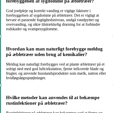
forebyggelsen af sygdomme på æbletræer?
God jordpleje og korrekt vanding er vigtige faktorer i
forebyggelsen af sygdomme på æbletræer. Det er vigtigt at
bevare et passende fugtighedsniveau, undgå vandpytter og
overvanding, og sikre tilstrækkelig dræning for at forhindre
rodskader og svampesygdomme.
Hvordan kan man naturligt forebygge meldug
på æbletræer uden brug af kemikalier?
Meldug kan naturligt forebygges ved at plante æbletræer på et
solrigt sted med god luftcirkulation, fjerne inficerede blade og
frugter, og anvende husstandsprodukter som mælk, natron eller
hvidløgsløgssprøjtninger.
Hvilke metoder kan anvendes til at bekæmpe
rustinfektioner på æbletræer?
Rustinfektioner på æbletræer kan bekæmpes ved at fjerne og