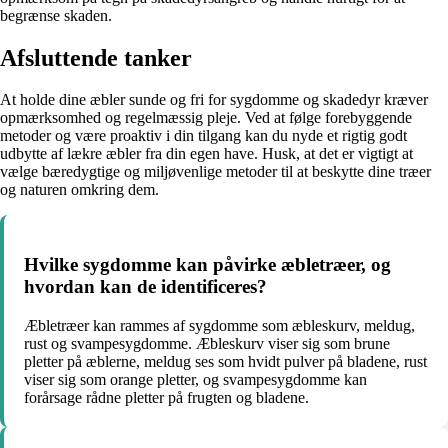
begrænse skaden.
Afsluttende tanker
At holde dine æbler sunde og fri for sygdomme og skadedyr kræver
opmærksomhed og regelmæssig pleje. Ved at følge forebyggende
metoder og være proaktiv i din tilgang kan du nyde et rigtig godt
udbytte af lækre æbler fra din egen have. Husk, at det er vigtigt at
vælge bæredygtige og miljøvenlige metoder til at beskytte dine træer
og naturen omkring dem.
Hvilke sygdomme kan påvirke æbletræer, og
hvordan kan de identificeres?
Æbletræer kan rammes af sygdomme som æbleskurv, meldug,
rust og svampesygdomme. Æbleskurv viser sig som brune
pletter på æblerne, meldug ses som hvidt pulver på bladene, rust
viser sig som orange pletter, og svampesygdomme kan
forårsage rådne pletter på frugten og bladene.