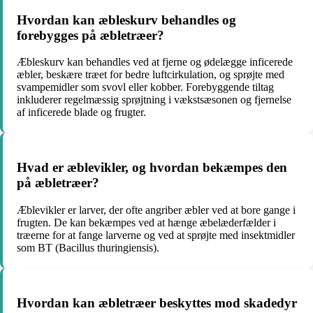
Hvordan kan æbleskurv behandles og
forebygges på æbletræer?
Æbleskurv kan behandles ved at fjerne og ødelægge inficerede
æbler, beskære træet for bedre luftcirkulation, og sprøjte med
svampemidler som svovl eller kobber. Forebyggende tiltag
inkluderer regelmæssig sprøjtning i vækstsæsonen og fjernelse
af inficerede blade og frugter.
Hvad er æblevikler, og hvordan bekæmpes den
på æbletræer?
Æblevikler er larver, der ofte angriber æbler ved at bore gange i
frugten. De kan bekæmpes ved at hænge æbelæderfælder i
træerne for at fange larverne og ved at sprøjte med insektmidler
som BT (Bacillus thuringiensis).
Hvordan kan æbletræer beskyttes mod skadedyr