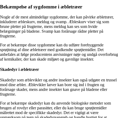
Bekæmpelse af sygdomme i æbletræer
Nogle af de mest almindelige sygdomme, der kan påvirke æbletræer,
inkluderer æbleskurv, meldug og svamp. Æbleskurv viser sig som
brune pletter på frugterne, mens meldug kan ses som hvide
belægninger på bladene. Svamp kan forårsage rådne pletter på
frugterne.
For at bekæmpe disse sygdomme kan du udføre forebyggende
sprøjtning af dine æbletræer med godkendte sprøjtemidler. Det
anbefales at følge producentens anvisninger nøje og undgå overforbrug
af kemikalier, der kan skade miljøet og gavnlige insekter.
Skadedyr i æbletræer
Skadedyr som æblevikler og andre insekter kan også udgøre en trussel
mod dine æbler. Æblevikler larver kan bore sig ind i frugten og
forårsage skader, mens andre insekter kan gnave på bladene eller
frugterne.
For at bekæmpe skadedyr kan du anvende biologiske metoder som
brugen af rovdyr eller parasitter, eller du kan bruge sprøjtemidler
målrettet mod de specifikke skadedyr. Det er vigtigt at være
opmærksom på tegn på skadedyrsangreb og handle hurtigt for at