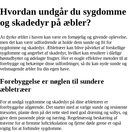
Hvordan undgår du sygdomme
og skadedyr på æbler?
At dyrke æbler i haven kan være en fornøjelig og givende oplevelse,
men det kan være udfordrende at holde dem sunde og fri for
sygdomme og skadedyr. Æbletræer kan blive påvirket af forskellige
sygdomme og angrebet af skadedyr, hvilket kan resultere i dårlige
høstudbytter og ødelagte frugter. Her er nogle effektive metoder til at
forebygge og bekæmpe disse udfordringer, så du kan nyde sunde og
velsmagende æbler fra din egen have.
Forebyggelse er nøglen til sundere
æbletræer
For at undgå sygdomme og skadedyr på dine æbletræer er
forebyggelse afgørende. Det starter med at vælge sunde og resistente
træsorter, plante dem på det rette sted med god dræning og sollys, og
give dem passende pleje og næring. Regelmæssig beskæring af
træerne for at fremme luftcirkulation og fjerne døde grene er også
vigtig for at forhindre sygdomme.