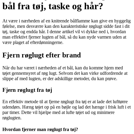
bål fra tøj, taske og hår?
At være i nærheden af en knitrende bålflamme kan give en hyggelig
følelse, men desværre kan den karakteristiske røglugt sidde fast i dit
tøj, taske og endda hår. I denne artikel vil vi dykke ned i, hvordan
man effektivt fjerner lugten af bål, så du kan nyde varmen uden at
være plaget af efterdønningerne.
Fjern røglugt efter brand
Når du har været i nærheden af et bål, kan du komme hjem med
tøjet gennemsyret af røg lugt. Selvom det kan virke udfordrende at
slippe af med lugten, er der adskillige metoder, du kan prøve.
Fjern røglugt fra tøj
En effektiv metode til at fjerne røglugt fra tøj er at lade det lufttørre
udendørs. Hæng tøjet op på en bøjle og lad det hænge i frisk luft i et
par timer. Dette vil hjælpe med at lufte tøjet ud og minimere
røglugten.
Hvordan fjerner man røglugt fra tøj?