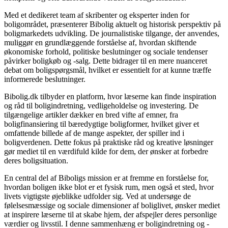
Med et dedikeret team af skribenter og eksperter inden for
boligområdet, præsenterer Bibolig aktuelt og historisk perspektiv på
boligmarkedets udvikling. De journalistiske tilgange, der anvendes,
muliggør en grundlæggende forståelse af, hvordan skiftende
økonomiske forhold, politiske beslutninger og sociale tendenser
påvirker boligkøb og -salg. Dette bidrager til en mere nuanceret
debat om boligspørgsmål, hvilket er essentielt for at kunne træffe
informerede beslutninger.
Bibolig.dk tilbyder en platform, hvor læserne kan finde inspiration
og råd til boligindretning, vedligeholdelse og investering. De
tilgængelige artikler dækker en bred vifte af emner, fra
boligfinansiering til bæredygtige boligformer, hvilket giver et
omfattende billede af de mange aspekter, der spiller ind i
boligverdenen. Dette fokus på praktiske råd og kreative løsninger
gør mediet til en værdifuld kilde for dem, der ønsker at forbedre
deres boligsituation.
En central del af Biboligs mission er at fremme en forståelse for,
hvordan boligen ikke blot er et fysisk rum, men også et sted, hvor
livets vigtigste øjeblikke udfolder sig. Ved at undersøge de
følelsesmæssige og sociale dimensioner af boliglivet, ønsker mediet
at inspirere læserne til at skabe hjem, der afspejler deres personlige
værdier og livsstil. I denne sammenhæng er boligindretning og -