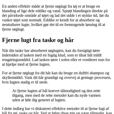
En anden effektiv måde at fjerne røglugt fra tøj er at bruge en
blanding af lige dele eddike og vand. Sprøjt blandingen direkte på
det påvirkede område af tøjet og lad det sidde i et stykke tid, før du
vasker tøjet som normalt. Eddike er kendt for at absorbere og
neutralisere lugte, hvilket gør det til en fremragende løsning til at
fjerne røglugt.
Fjerne lugt fra taske og hår
Når din taske har absorberet røglugten, kan du forsigtigt tørre
indersiden af tasken med en fugtig klud, som er tilsat lidt mildt
rengøringsmiddel. Lad tasken tørre i solen eller et ventileret rum for
at hjælpe med at fjerne lugten.
For at fjerne røglugt fra dit hår kan du bruge en duftfri shampoo og
skyllemiddel. Vask dit hår grundigt og overvej at gentage processen,
hvis lugten stadig er til stede.
At fjerne lugten af bål kræver tålmodighed og den rette
tilgang, men med de rette metoder kan du nyde varmen
uden at føle dig generet af lugten.
I dette indlæg har vi diskuteret effektive metoder til at fjerne lugt af
bål fra tøj, taske og hår. Ved at følge disse trin og være tålmodig, kan