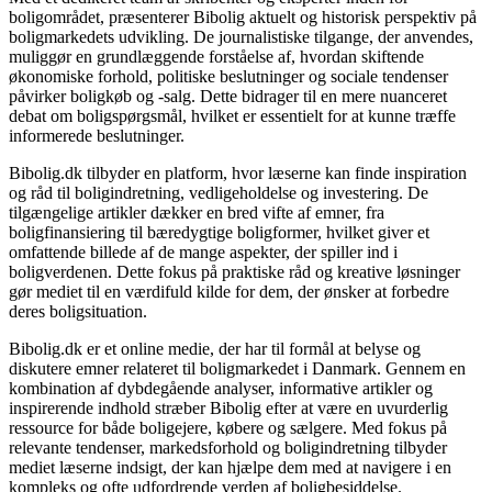
boligområdet, præsenterer Bibolig aktuelt og historisk perspektiv på
boligmarkedets udvikling. De journalistiske tilgange, der anvendes,
muliggør en grundlæggende forståelse af, hvordan skiftende
økonomiske forhold, politiske beslutninger og sociale tendenser
påvirker boligkøb og -salg. Dette bidrager til en mere nuanceret
debat om boligspørgsmål, hvilket er essentielt for at kunne træffe
informerede beslutninger.
Bibolig.dk tilbyder en platform, hvor læserne kan finde inspiration
og råd til boligindretning, vedligeholdelse og investering. De
tilgængelige artikler dækker en bred vifte af emner, fra
boligfinansiering til bæredygtige boligformer, hvilket giver et
omfattende billede af de mange aspekter, der spiller ind i
boligverdenen. Dette fokus på praktiske råd og kreative løsninger
gør mediet til en værdifuld kilde for dem, der ønsker at forbedre
deres boligsituation.
Bibolig.dk er et online medie, der har til formål at belyse og
diskutere emner relateret til boligmarkedet i Danmark. Gennem en
kombination af dybdegående analyser, informative artikler og
inspirerende indhold stræber Bibolig efter at være en uvurderlig
ressource for både boligejere, købere og sælgere. Med fokus på
relevante tendenser, markedsforhold og boligindretning tilbyder
mediet læserne indsigt, der kan hjælpe dem med at navigere i en
kompleks og ofte udfordrende verden af boligbesiddelse.