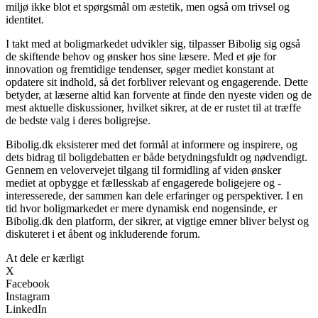
miljø ikke blot et spørgsmål om æstetik, men også om trivsel og
identitet.
I takt med at boligmarkedet udvikler sig, tilpasser Bibolig sig også
de skiftende behov og ønsker hos sine læsere. Med et øje for
innovation og fremtidige tendenser, søger mediet konstant at
opdatere sit indhold, så det forbliver relevant og engagerende. Dette
betyder, at læserne altid kan forvente at finde den nyeste viden og de
mest aktuelle diskussioner, hvilket sikrer, at de er rustet til at træffe
de bedste valg i deres boligrejse.
Bibolig.dk eksisterer med det formål at informere og inspirere, og
dets bidrag til boligdebatten er både betydningsfuldt og nødvendigt.
Gennem en velovervejet tilgang til formidling af viden ønsker
mediet at opbygge et fællesskab af engagerede boligejere og -
interesserede, der sammen kan dele erfaringer og perspektiver. I en
tid hvor boligmarkedet er mere dynamisk end nogensinde, er
Bibolig.dk den platform, der sikrer, at vigtige emner bliver belyst og
diskuteret i et åbent og inkluderende forum.
At dele er kærligt
X
Facebook
Instagram
LinkedIn