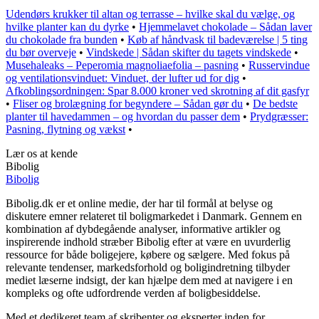
Udendørs krukker til altan og terrasse – hvilke skal du vælge, og
hvilke planter kan du dyrke
•
Hjemmelavet chokolade – Sådan laver
du chokolade fra bunden
•
Køb af håndvask til badeværelse | 5 ting
du bør overveje
•
Vindskede | Sådan skifter du tagets vindskede
•
Musehaleaks – Peperomia magnoliaefolia – pasning
•
Russervindue
og ventilationsvinduet: Vinduet, der lufter ud for dig
•
Afkoblingsordningen: Spar 8.000 kroner ved skrotning af dit gasfyr
•
Fliser og brolægning for begyndere – Sådan gør du
•
De bedste
planter til havedammen – og hvordan du passer dem
•
Prydgræsser:
Pasning, flytning og vækst
•
Lær os at kende
Bibolig
Bibolig
Bibolig.dk er et online medie, der har til formål at belyse og
diskutere emner relateret til boligmarkedet i Danmark. Gennem en
kombination af dybdegående analyser, informative artikler og
inspirerende indhold stræber Bibolig efter at være en uvurderlig
ressource for både boligejere, købere og sælgere. Med fokus på
relevante tendenser, markedsforhold og boligindretning tilbyder
mediet læserne indsigt, der kan hjælpe dem med at navigere i en
kompleks og ofte udfordrende verden af boligbesiddelse.
Med et dedikeret team af skribenter og eksperter inden for