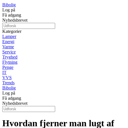
Bibolig
Log på
Få adgang
Nyhedsbrevet
Kategorier
Lamper
Energi
Varme
Service
Tryghed
Flytning
Penge
IT
VVS
Trends
Bibolig
Log på
Få adgang
Nyhedsbrevet
Hvordan fjerner man lugt af