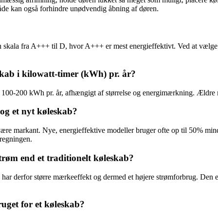
måde kan også forhindre unødvendig åbning af døren.
en skala fra A+++ til D, hvor A+++ er mest energieffektivt. Ved at væ
kab i kilowatt-timer (kWh) pr. år?
 100-200 kWh pr. år, afhængigt af størrelse og energimærkning. Ældre m
og et nyt køleskab?
være markant. Nye, energieffektive modeller bruger ofte op til 50% min
lregningen.
røm end et traditionelt køleskab?
og har derfor større mærkeeffekt og dermed et højere strømforbrug. Den 
uget for et køleskab?