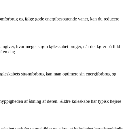
trømforbrug og følge gode energibesparende vaner, kan du reducere
angiver, hvor meget strøm køleskabet bruger, når det kører på fuld
af en dag.
 køleskabets strømforbrug kan man optimere sin energiforbrug og
og hyppigheden af åbning af døren. Ældre køleskabe har typisk højere
skabet væk fra varmekilder og sikre, at køleskabet har tilstrækkelig