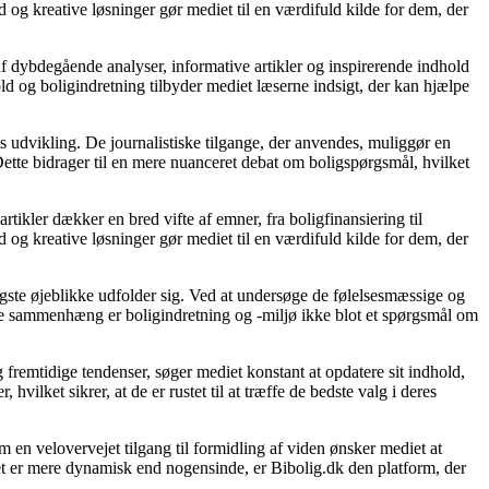
d og kreative løsninger gør mediet til en værdifuld kilde for dem, der
af dybdegående analyser, informative artikler og inspirerende indhold
ld og boligindretning tilbyder mediet læserne indsigt, der kan hjælpe
s udvikling. De journalistiske tilgange, der anvendes, muliggør en
ette bidrager til en mere nuanceret debat om boligspørgsmål, hvilket
rtikler dækker en bred vifte af emner, fra boligfinansiering til
d og kreative løsninger gør mediet til en værdifuld kilde for dem, der
gtigste øjeblikke udfolder sig. Ved at undersøge de følelsesmæssige og
denne sammenhæng er boligindretning og -miljø ikke blot et spørgsmål om
 fremtidige tendenser, søger mediet konstant at opdatere sit indhold,
vilket sikrer, at de er rustet til at træffe de bedste valg i deres
 en velovervejet tilgang til formidling af viden ønsker mediet at
et er mere dynamisk end nogensinde, er Bibolig.dk den platform, der