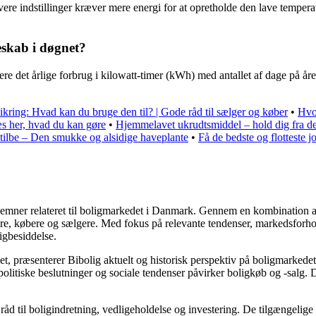
vere indstillinger kræver mere energi for at opretholde den lave temperat
eskab i døgnet?
re det årlige forbrug i kilowatt-timer (kWh) med antallet af dage på åre
sikring: Hvad kan du bruge den til? | Gode råd til sælger og køber
•
Hvo
s her, hvad du kan gøre
•
Hjemmelavet ukrudtsmiddel – hold dig fra det
tilbe – Den smukke og alsidige haveplante
•
Få de bedste og flotteste 
ere emner relateret til boligmarkedet i Danmark. Gennem en kombination 
jere, købere og sælgere. Med fokus på relevante tendenser, markedsforho
igbesiddelse.
t, præsenterer Bibolig aktuelt og historisk perspektiv på boligmarkedet
litiske beslutninger og sociale tendenser påvirker boligkøb og -salg. D
åd til boligindretning, vedligeholdelse og investering. De tilgængelige a