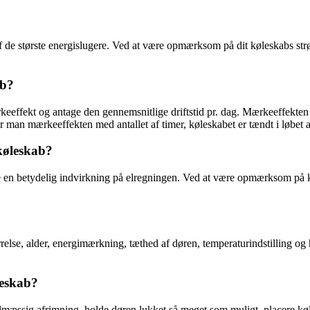
af de største energislugere. Ved at være opmærksom på dit køleskabs s
ab?
eeffekt og antage den gennemsnitlige driftstid pr. dag. Mærkeeffekten 
er man mærkeeffekten med antallet af timer, køleskabet er tændt i løbet 
 køleskab?
ave en betydelig indvirkning på elregningen. Ved at være opmærksom på
ørrelse, alder, energimærkning, tæthed af døren, temperaturindstilling 
leskab?
lmæssig afrimning, holde døren lukket så meget som muligt, placere køle