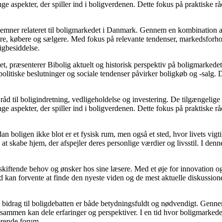
e aspekter, der spiller ind i boligverdenen. Dette fokus på praktiske rå
ere emner relateret til boligmarkedet i Danmark. Gennem en kombination 
jere, købere og sælgere. Med fokus på relevante tendenser, markedsforho
igbesiddelse.
t, præsenterer Bibolig aktuelt og historisk perspektiv på boligmarkedet
litiske beslutninger og sociale tendenser påvirker boligkøb og -salg. D
åd til boligindretning, vedligeholdelse og investering. De tilgængelige a
e aspekter, der spiller ind i boligverdenen. Dette fokus på praktiske rå
dan boligen ikke blot er et fysisk rum, men også et sted, hvor livets vi
il at skabe hjem, der afspejler deres personlige værdier og livsstil. I 
e skiftende behov og ønsker hos sine læsere. Med et øje for innovation og
 kan forvente at finde den nyeste viden og de mest aktuelle diskussioner, h
s bidrag til boligdebatten er både betydningsfuldt og nødvendigt. Gennem
r sammen kan dele erfaringer og perspektiver. I en tid hvor boligmarked
derende forum.