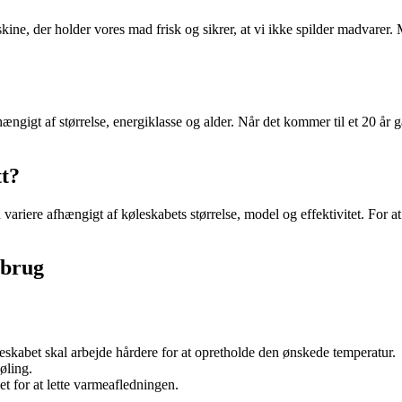
e, der holder vores mad frisk og sikrer, at vi ikke spilder madvarer.
igt af størrelse, energiklasse og alder. Når det kommer til et 20 år g
tt?
ariere afhængigt af køleskabets størrelse, model og effektivitet. For a
rbrug
leskabet skal arbejde hårdere for at opretholde den ønskede temperatur.
øling.
et for at lette varmeafledningen.