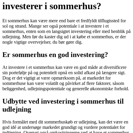
investerer i sommerhus?
Et sommerhus kan være mere end bare et fredfyldt tilflugtssted for
sol og strand. Mange ser også potentiale i at investere i et
sommerhus, enten som en langsigtet investering eller med henblik på
udlejning. Men før du kaster dig ud i at købe et sommerhus, er der
nogle vigtige overvejelser, du bør gøre dig.
Er sommerhus en god investering?
At investere i et sommerhus kan være en god måde at diversificere
sin portefølje på og potentielt opnå en solid afkast på længere sigt.
Dog er det vigtigt at være opmærksom på, at markedet for
sommerhuse kan være volatilt og påvirket af flere faktorer, såsom
beliggenhed, udlejningspotentiale og generelle økonomiske forhold.
Udbytte ved investering i sommerhus til
udlejning
Hvis formålet med dit sommerhuskøb er udlejning, kan det være en
god idé at undersøge markedet grundigt og vurdere potentialet for
indtjening. Overvej også omkostningerne ved at have et sommerhus,