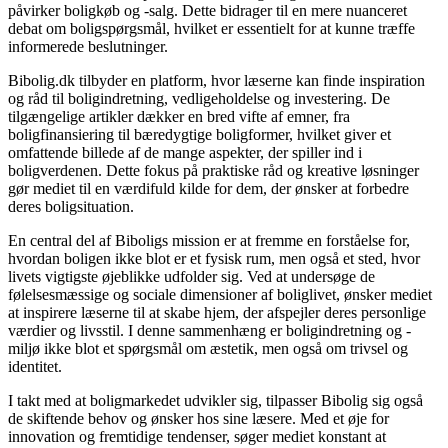
påvirker boligkøb og -salg. Dette bidrager til en mere nuanceret
debat om boligspørgsmål, hvilket er essentielt for at kunne træffe
informerede beslutninger.
Bibolig.dk tilbyder en platform, hvor læserne kan finde inspiration
og råd til boligindretning, vedligeholdelse og investering. De
tilgængelige artikler dækker en bred vifte af emner, fra
boligfinansiering til bæredygtige boligformer, hvilket giver et
omfattende billede af de mange aspekter, der spiller ind i
boligverdenen. Dette fokus på praktiske råd og kreative løsninger
gør mediet til en værdifuld kilde for dem, der ønsker at forbedre
deres boligsituation.
En central del af Biboligs mission er at fremme en forståelse for,
hvordan boligen ikke blot er et fysisk rum, men også et sted, hvor
livets vigtigste øjeblikke udfolder sig. Ved at undersøge de
følelsesmæssige og sociale dimensioner af boliglivet, ønsker mediet
at inspirere læserne til at skabe hjem, der afspejler deres personlige
værdier og livsstil. I denne sammenhæng er boligindretning og -
miljø ikke blot et spørgsmål om æstetik, men også om trivsel og
identitet.
I takt med at boligmarkedet udvikler sig, tilpasser Bibolig sig også
de skiftende behov og ønsker hos sine læsere. Med et øje for
innovation og fremtidige tendenser, søger mediet konstant at