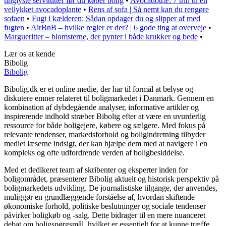
tinglyste servitutter før du køber bolig
•
Avocadotræ: 7 trin til en
vellykket avocadoplante
•
Rens af sofa | Så nemt kan du rengøre
sofaen
•
Fugt i kælderen: Sådan opdager du og slipper af med
fugten
•
AirBnB – hvilke regler er der? | 6 gode ting at overveje
•
Margueritter – blomsterne, der pynter i både krukker og bede
•
Lær os at kende
Bibolig
Bibolig
Bibolig.dk er et online medie, der har til formål at belyse og
diskutere emner relateret til boligmarkedet i Danmark. Gennem en
kombination af dybdegående analyser, informative artikler og
inspirerende indhold stræber Bibolig efter at være en uvurderlig
ressource for både boligejere, købere og sælgere. Med fokus på
relevante tendenser, markedsforhold og boligindretning tilbyder
mediet læserne indsigt, der kan hjælpe dem med at navigere i en
kompleks og ofte udfordrende verden af boligbesiddelse.
Med et dedikeret team af skribenter og eksperter inden for
boligområdet, præsenterer Bibolig aktuelt og historisk perspektiv på
boligmarkedets udvikling. De journalistiske tilgange, der anvendes,
muliggør en grundlæggende forståelse af, hvordan skiftende
økonomiske forhold, politiske beslutninger og sociale tendenser
påvirker boligkøb og -salg. Dette bidrager til en mere nuanceret
debat om boligspørgsmål, hvilket er essentielt for at kunne træffe