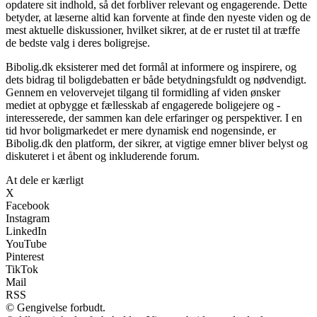
opdatere sit indhold, så det forbliver relevant og engagerende. Dette
betyder, at læserne altid kan forvente at finde den nyeste viden og de
mest aktuelle diskussioner, hvilket sikrer, at de er rustet til at træffe
de bedste valg i deres boligrejse.
Bibolig.dk eksisterer med det formål at informere og inspirere, og
dets bidrag til boligdebatten er både betydningsfuldt og nødvendigt.
Gennem en velovervejet tilgang til formidling af viden ønsker
mediet at opbygge et fællesskab af engagerede boligejere og -
interesserede, der sammen kan dele erfaringer og perspektiver. I en
tid hvor boligmarkedet er mere dynamisk end nogensinde, er
Bibolig.dk den platform, der sikrer, at vigtige emner bliver belyst og
diskuteret i et åbent og inkluderende forum.
At dele er kærligt
X
Facebook
Instagram
LinkedIn
YouTube
Pinterest
TikTok
Mail
RSS
© Gengivelse forbudt.