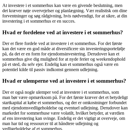
At investere i et sommerhus kan være en givende beslutning, men
det kræver nøje overvejelser og planlægning. Vær realistisk om dine
forventninger og søg rådgivning, hvis nødvendigt, for at sikre, at din
investering i et sommerhus er en succes.
Hvad er fordelene ved at investere i et sommerhus?
Der er flere fordele ved at investere i et sommerhus. For det første
kan det være en god måde at diversificere sin investeringsportefølje
på, da det er en form for ejendomsinvestering. Derudover kan et
sommerhus give dig mulighed for at nyde ferier og weekendophold
på et sted, du selv ejer. Endelig kan et sommerhus også være en
potentiel kilde til passiv indkomst gennem udlejning.
Hvad er ulemperne ved at investere i et sommerhus?
Der er også nogle ulemper ved at investere i et sommerhus, som
man bør være opmærksom på. For det første kræver det et betydeligt
startkapital at købe et sommerhus, og der er omkostninger forbundet
med ejendomsvedligeholdelse og eventuel udlejning. Derudover kan
markedet for sommerhuse være volatilt, hvilket betyder, at værdien
af ens investering kan svinge. Endelig er det vigtigt at overveje, om
man har tid og ressourcer til at håndtere udlejning og
vedligeholdelse af et sommerhus.