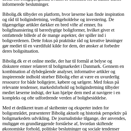
informerede beslutninger.
Bibolig.dk tilbyder en platform, hvor læserne kan finde inspiration
og råd til boligindretning, vedligeholdelse og investering. De
tilgængelige artikler dækker en bred vifte af emner, fra
boligfinansiering til bæredygtige boligformer, hvilket giver et
omfattende billede af de mange aspekter, der spiller ind i
boligverdenen. Dette fokus på praktiske råd og kreative løsninger
gør mediet til en værdifuld kilde for dem, der ønsker at forbedre
deres boligsituation.
Bibolig.dk er et online medie, der har til formål at belyse og
diskutere emner relateret til boligmarkedet i Danmark. Gennem en
kombination af dybdegående analyser, informative artikler og
inspirerende indhold stræber Bibolig efter at være en uvurderlig
ressource for både boligejere, købere og sælgere. Med fokus på
relevante tendenser, markedsforhold og boligindretning tilbyder
mediet læserne indsigt, der kan hjælpe dem med at navigere i en
kompleks og ofte udfordrende verden af boligbesiddelse.
Med et dedikeret team af skribenter og eksperter inden for
boligområdet, præsenterer Bibolig aktuelt og historisk perspektiv på
boligmarkedets udvikling. De journalistiske tilgange, der anvendes,
muliggør en grundlæggende forståelse af, hvordan skiftende
økonomiske forhold, politiske beslutninger og sociale tendenser