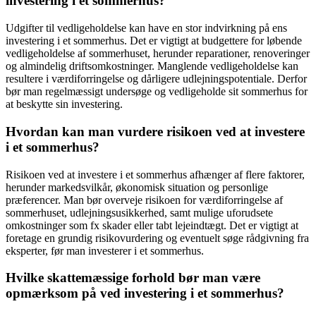
investering i et sommerhus?
Udgifter til vedligeholdelse kan have en stor indvirkning på ens
investering i et sommerhus. Det er vigtigt at budgettere for løbende
vedligeholdelse af sommerhuset, herunder reparationer, renoveringer
og almindelig driftsomkostninger. Manglende vedligeholdelse kan
resultere i værdiforringelse og dårligere udlejningspotentiale. Derfor
bør man regelmæssigt undersøge og vedligeholde sit sommerhus for
at beskytte sin investering.
Hvordan kan man vurdere risikoen ved at investere
i et sommerhus?
Risikoen ved at investere i et sommerhus afhænger af flere faktorer,
herunder markedsvilkår, økonomisk situation og personlige
præferencer. Man bør overveje risikoen for værdiforringelse af
sommerhuset, udlejningsusikkerhed, samt mulige uforudsete
omkostninger som fx skader eller tabt lejeindtægt. Det er vigtigt at
foretage en grundig risikovurdering og eventuelt søge rådgivning fra
eksperter, før man investerer i et sommerhus.
Hvilke skattemæssige forhold bør man være
opmærksom på ved investering i et sommerhus?