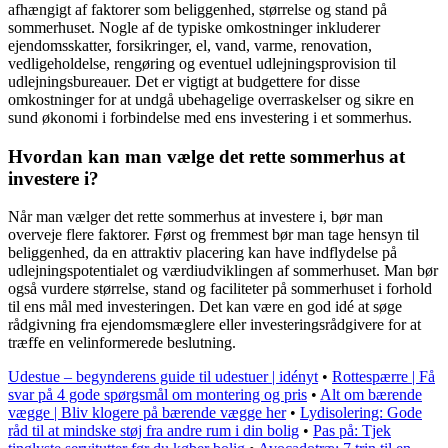
afhængigt af faktorer som beliggenhed, størrelse og stand på
sommerhuset. Nogle af de typiske omkostninger inkluderer
ejendomsskatter, forsikringer, el, vand, varme, renovation,
vedligeholdelse, rengøring og eventuel udlejningsprovision til
udlejningsbureauer. Det er vigtigt at budgettere for disse
omkostninger for at undgå ubehagelige overraskelser og sikre en
sund økonomi i forbindelse med ens investering i et sommerhus.
Hvordan kan man vælge det rette sommerhus at
investere i?
Når man vælger det rette sommerhus at investere i, bør man
overveje flere faktorer. Først og fremmest bør man tage hensyn til
beliggenhed, da en attraktiv placering kan have indflydelse på
udlejningspotentialet og værdiudviklingen af sommerhuset. Man bør
også vurdere størrelse, stand og faciliteter på sommerhuset i forhold
til ens mål med investeringen. Det kan være en god idé at søge
rådgivning fra ejendomsmæglere eller investeringsrådgivere for at
træffe en velinformerede beslutning.
Udestue – begynderens guide til udestuer | idényt
•
Rottespærre | Få
svar på 4 gode spørgsmål om montering og pris
•
Alt om bærende
vægge | Bliv klogere på bærende vægge her
•
Lydisolering: Gode
råd til at mindske støj fra andre rum i din bolig
•
Pas på: Tjek