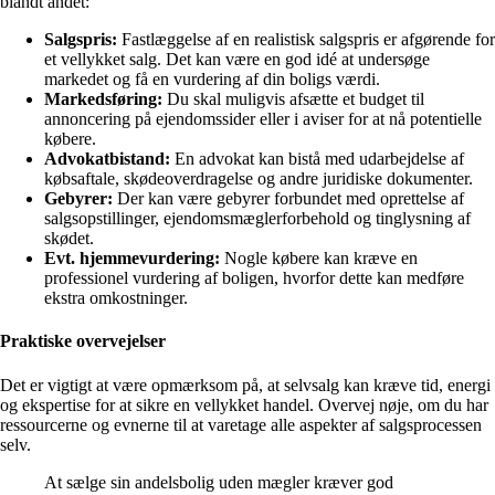
blandt andet:
Salgspris:
Fastlæggelse af en realistisk salgspris er afgørende for
et vellykket salg. Det kan være en god idé at undersøge
markedet og få en vurdering af din boligs værdi.
Markedsføring:
Du skal muligvis afsætte et budget til
annoncering på ejendomssider eller i aviser for at nå potentielle
købere.
Advokatbistand:
En advokat kan bistå med udarbejdelse af
købsaftale, skødeoverdragelse og andre juridiske dokumenter.
Gebyrer:
Der kan være gebyrer forbundet med oprettelse af
salgsopstillinger, ejendomsmæglerforbehold og tinglysning af
skødet.
Evt. hjemmevurdering:
Nogle købere kan kræve en
professionel vurdering af boligen, hvorfor dette kan medføre
ekstra omkostninger.
Praktiske overvejelser
Det er vigtigt at være opmærksom på, at selvsalg kan kræve tid, energi
og ekspertise for at sikre en vellykket handel. Overvej nøje, om du har
ressourcerne og evnerne til at varetage alle aspekter af salgsprocessen
selv.
At sælge sin andelsbolig uden mægler kræver god