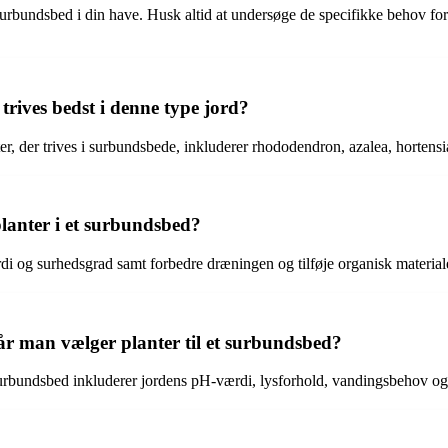
surbundsbed i din have. Husk altid at undersøge de specifikke behov f
trives bedst i denne type jord?
er, der trives i surbundsbede, inkluderer rhododendron, azalea, hortens
lanter i et surbundsbed?
værdi og surhedsgrad samt forbedre dræningen og tilføje organisk materi
når man vælger planter til et surbundsbed?
et surbundsbed inkluderer jordens pH-værdi, lysforhold, vandingsbehov o