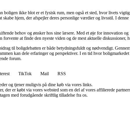
an boligen ikke blot er et fysisk rum, men også et sted, hvor livets vigt
l at skabe hjem, der afspejler deres personlige værdier og livsstil. I d
skiftende behov og ønsker hos sine læsere. Med et øje for innovation og 
 forvente at finde den nyeste viden og de mest aktuelle diskussioner, hvilk
 bidrag til boligdebatten er både betydningsfuldt og nødvendigt. Gennem 
sammen kan dele erfaringer og perspektiver. I en tid hvor boligmarkede
erende forum.
terest
TikTok
Mail
RSS
er og tjener muligvis på dine køb via vores links.
ter, der er købt via vores websted som en del af vores affilierede partn
tagen med forudgående skriftlig tilladelse fra os.