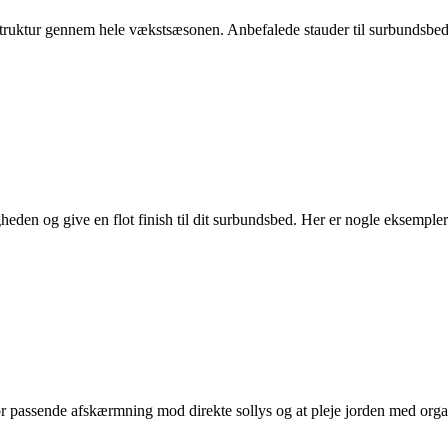
g struktur gennem hele vækstsæsonen. Anbefalede stauder til surbundsbed
eden og give en flot finish til dit surbundsbed. Her er nogle eksempl
e for passende afskærmning mod direkte sollys og at pleje jorden med org
.