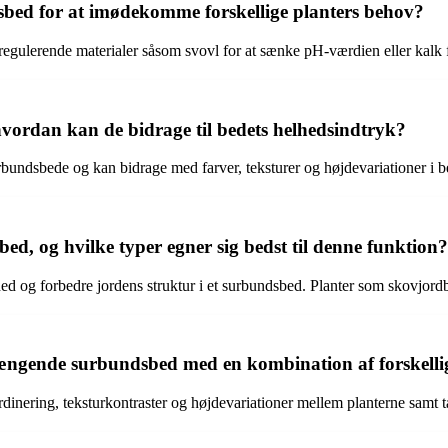
bed for at imødekomme forskellige planters behov?
regulerende materialer såsom svovl for at sænke pH-værdien eller kalk f
hvordan kan de bidrage til bedets helhedsindtryk?
urbundsbede og kan bidrage med farver, teksturer og højdevariationer i b
d, og hvilke typer egner sig bedst til denne funktion?
 og forbedre jordens struktur i et surbundsbed. Planter som skovjordb
ngende surbundsbed med en kombination af forskellig
nering, teksturkontraster og højdevariationer mellem planterne samt ta