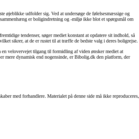
igste øjeblikke udfolder sig. Ved at undersøge de følelsesmæssige og
enne sammenhæng er boligindretning og -miljø ikke blot et spørgsmål om
fremtidige tendenser, søger mediet konstant at opdatere sit indhold, så
et sikrer, at de er rustet til at træffe de bedste valg i deres boligrejse.
en velovervejet tilgang til formidling af viden ønsker mediet at
t er mere dynamisk end nogensinde, er Bibolig.dk den platform, der
erskaber med forhandlere. Materialet på denne side må ikke reproduceres,