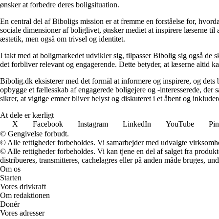
ønsker at forbedre deres boligsituation.
En central del af Biboligs mission er at fremme en forståelse for, hvord
sociale dimensioner af boliglivet, ønsker mediet at inspirere læserne ti
æstetik, men også om trivsel og identitet.
I takt med at boligmarkedet udvikler sig, tilpasser Bibolig sig også de 
det forbliver relevant og engagerende. Dette betyder, at læserne altid kan
Bibolig.dk eksisterer med det formål at informere og inspirere, og dets
opbygge et fællesskab af engagerede boligejere og -interesserede, der 
sikrer, at vigtige emner bliver belyst og diskuteret i et åbent og inklud
At dele er kærligt
X
Facebook
Instagram
LinkedIn
YouTube
Pin
© Gengivelse forbudt.
© Alle rettigheder forbeholdes. Vi samarbejder med udvalgte virksomhed
© Alle rettigheder forbeholdes. Vi kan tjene en del af salget fra produk
distribueres, transmitteres, cachelagres eller på anden måde bruges, und
Om os
Starten
Vores drivkraft
Om redaktionen
Donér
Vores adresser