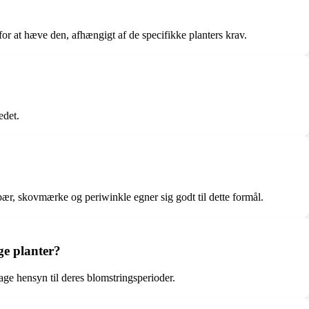
or at hæve den, afhængigt af de specifikke planters krav.
edet.
ær, skovmærke og periwinkle egner sig godt til dette formål.
e planter?
ge hensyn til deres blomstringsperioder.