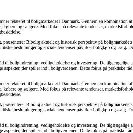
e emner relateret til boligmarkedet i Danmark. Gennem en kombination af
re, købere og sælgere. Med fokus på relevante tendenser, markedsforhold
gbesiddelse.
, præsenterer Bibolig aktuelt og historisk perspektiv på boligmarkedets
itiske beslutninger og sociale tendenser påvirker boligkøb og -salg. De
d til boligindretning, vedligeholdelse og investering. De tilgængelige ar
 aspekter, der spiller ind i boligverdenen. Dette fokus på praktiske råd
e emner relateret til boligmarkedet i Danmark. Gennem en kombination af
re, købere og sælgere. Med fokus på relevante tendenser, markedsforhold
gbesiddelse.
, præsenterer Bibolig aktuelt og historisk perspektiv på boligmarkedets
itiske beslutninger og sociale tendenser påvirker boligkøb og -salg. De
d til boligindretning, vedligeholdelse og investering. De tilgængelige ar
 aspekter, der spiller ind i boligverdenen. Dette fokus på praktiske råd