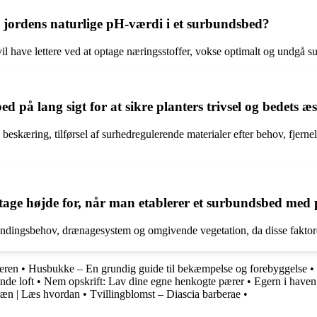
til jordens naturlige pH-værdi i et surbundsbed?
, vil have lettere ved at optage næringsstoffer, vokse optimalt og undgå
på lang sigt for at sikre planters trivsel og bedets æs
eskæring, tilførsel af surhedregulerende materialer efter behov, fjernels
tage højde for, når man etablerer et surbundsbed med
vandingsbehov, drænagesystem og omgivende vegetation, da disse faktorer 
teren
•
Husbukke – En grundig guide til bekæmpelse og forebyggelse
•
nde loft
•
Nem opskrift: Lav dine egne henkogte pærer
•
Egern i haven 
ræn | Læs hvordan
•
Tvillingblomst – Diascia barberae
•