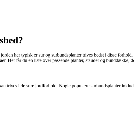
dsbed?
da jorden her typisk er sur og surbundsplanter trives bedst i disse forh
er. Her får du en liste over passende planter, stauder og bunddække, de
 kan trives i de sure jordforhold. Nogle populære surbundsplanter inklud