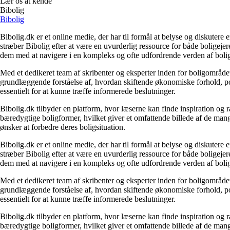
Lær os at kende
Bibolig
Bibolig
Bibolig.dk er et online medie, der har til formål at belyse og diskuter
stræber Bibolig efter at være en uvurderlig ressource for både boligeje
dem med at navigere i en kompleks og ofte udfordrende verden af boli
Med et dedikeret team af skribenter og eksperter inden for boligområdet
grundlæggende forståelse af, hvordan skiftende økonomiske forhold, pol
essentielt for at kunne træffe informerede beslutninger.
Bibolig.dk tilbyder en platform, hvor læserne kan finde inspiration og rå
bæredygtige boligformer, hvilket giver et omfattende billede af de mange
ønsker at forbedre deres boligsituation.
Bibolig.dk er et online medie, der har til formål at belyse og diskuter
stræber Bibolig efter at være en uvurderlig ressource for både boligeje
dem med at navigere i en kompleks og ofte udfordrende verden af boli
Med et dedikeret team af skribenter og eksperter inden for boligområdet
grundlæggende forståelse af, hvordan skiftende økonomiske forhold, pol
essentielt for at kunne træffe informerede beslutninger.
Bibolig.dk tilbyder en platform, hvor læserne kan finde inspiration og rå
bæredygtige boligformer, hvilket giver et omfattende billede af de mange