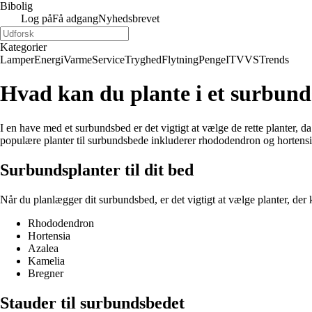
Bibolig
Log på
Få adgang
Nyhedsbrevet
Kategorier
Lamper
Energi
Varme
Service
Tryghed
Flytning
Penge
IT
VVS
Trends
Hvad kan du plante i et surbun
I en have med et surbundsbed er det vigtigt at vælge de rette planter, 
populære planter til surbundsbede inkluderer rhododendron og hortensia
Surbundsplanter til dit bed
Når du planlægger dit surbundsbed, er det vigtigt at vælge planter, der
Rhododendron
Hortensia
Azalea
Kamelia
Bregner
Stauder til surbundsbedet