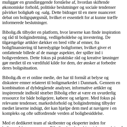
muliggør en grundlæggende forståelse af, hvordan skiftende
økonomiske forhold, politiske beslutninger og sociale tendenser
påvirker boligkøb og -salg. Dette bidrager til en mere nuanceret
debat om boligspørgsmål, hvilket er essentielt for at kunne træffe
informerede beslutninger.
Bibolig.dk tilbyder en platform, hvor læserne kan finde inspiration
og råd til boligindretning, vedligeholdelse og investering. De
tilgængelige artikler dækker en bred vifte af emner, fra
boligfinansiering til bæredygtige boligformer, hvilket giver et
omfattende billede af de mange aspekter, der spiller ind i
boligverdenen. Dette fokus på praktiske råd og kreative løsninger
gør mediet til en værdifuld kilde for dem, der ønsker at forbedre
deres boligsituation.
Bibolig.dk er et online medie, der har til formål at belyse og
diskutere emner relateret til boligmarkedet i Danmark. Gennem en
kombination af dybdegående analyser, informative artikler og
inspirerende indhold stræber Bibolig efter at være en uvurderlig
ressource for både boligejere, købere og sælgere. Med fokus på
relevante tendenser, markedsforhold og boligindretning tilbyder
mediet læserne indsigt, der kan hjælpe dem med at navigere i en
kompleks og ofte udfordrende verden af boligbesiddelse.
Med et dedikeret team af skribenter og eksperter inden for