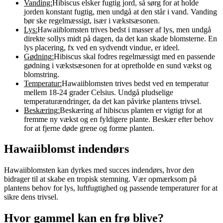
Vanding:
Hibiscus elsker fugtig jord, så sørg for at holde
jorden konstant fugtig, men undgå at den står i vand. Vanding
bør ske regelmæssigt, især i vækstsæsonen.
Lys:
Hawaiiblomsten trives bedst i masser af lys, men undgå
direkte sollys midt på dagen, da det kan skade blomsterne. En
lys placering, fx ved en sydvendt vindue, er ideel.
Gødning:
Hibiscus skal fodres regelmæssigt med en passende
gødning i vækstsæsonen for at opretholde en sund vækst og
blomstring.
Temperatur:
Hawaiiblomsten trives bedst ved en temperatur
mellem 18-24 grader Celsius. Undgå pludselige
temperaturændringer, da det kan påvirke plantens trivsel.
Beskæring:
Beskæring af hibiscus planten er vigtigt for at
fremme ny vækst og en fyldigere plante. Beskær efter behov
for at fjerne døde grene og forme planten.
Hawaiiblomst indendørs
Hawaiiblomsten kan dyrkes med succes indendørs, hvor den
bidrager til at skabe en tropisk stemning. Vær opmærksom på
plantens behov for lys, luftfugtighed og passende temperaturer for at
sikre dens trivsel.
Hvor gammel kan en frø blive?