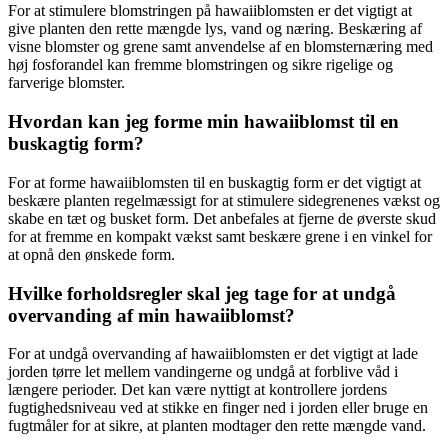
For at stimulere blomstringen på hawaiiblomsten er det vigtigt at
give planten den rette mængde lys, vand og næring. Beskæring af
visne blomster og grene samt anvendelse af en blomsternæring med
høj fosforandel kan fremme blomstringen og sikre rigelige og
farverige blomster.
Hvordan kan jeg forme min hawaiiblomst til en
buskagtig form?
For at forme hawaiiblomsten til en buskagtig form er det vigtigt at
beskære planten regelmæssigt for at stimulere sidegrenenes vækst og
skabe en tæt og busket form. Det anbefales at fjerne de øverste skud
for at fremme en kompakt vækst samt beskære grene i en vinkel for
at opnå den ønskede form.
Hvilke forholdsregler skal jeg tage for at undgå
overvanding af min hawaiiblomst?
For at undgå overvanding af hawaiiblomsten er det vigtigt at lade
jorden tørre let mellem vandingerne og undgå at forblive våd i
længere perioder. Det kan være nyttigt at kontrollere jordens
fugtighedsniveau ved at stikke en finger ned i jorden eller bruge en
fugtmåler for at sikre, at planten modtager den rette mængde vand.