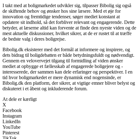
I takt med at boligmarkedet udvikler sig, tilpasser Bibolig sig også
de skiftende behov og ønsker hos sine læsere. Med et øje for
innovation og fremtidige tendenser, søger mediet konstant at
opdatere sit indhold, så det forbliver relevant og engagerende. Dette
betyder, at læserne altid kan forvente at finde den nyeste viden og de
mest aktuelle diskussioner, hvilket sikrer, at de er rustet til at træffe
de bedste valg i deres boligrejse.
Bibolig.dk eksisterer med det formål at informere og inspirere, og
dets bidrag til boligdebatten er både betydningsfuldt og nødvendigt.
Gennem en velovervejet tilgang til formidling af viden ønsker
mediet at opbygge et fællesskab af engagerede boligejere og -
interesserede, der sammen kan dele erfaringer og perspektiver. I en
tid hvor boligmarkedet er mere dynamisk end nogensinde, er
Bibolig.dk den platform, der sikrer, at vigtige emner bliver belyst og
diskuteret i et åbent og inkluderende forum.
At dele er kærligt
X
Facebook
Instagram
LinkedIn
YouTube
Pinterest
TikTok