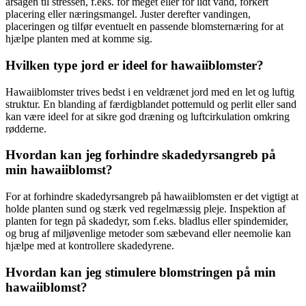
årsagen til stressen, f.eks. for meget eller for lidt vand, forkert
placering eller næringsmangel. Juster derefter vandingen,
placeringen og tilfør eventuelt en passende blomsternæring for at
hjælpe planten med at komme sig.
Hvilken type jord er ideel for hawaiiblomster?
Hawaiiblomster trives bedst i en veldrænet jord med en let og luftig
struktur. En blanding af færdigblandet pottemuld og perlit eller sand
kan være ideel for at sikre god dræning og luftcirkulation omkring
rødderne.
Hvordan kan jeg forhindre skadedyrsangreb på
min hawaiiblomst?
For at forhindre skadedyrsangreb på hawaiiblomsten er det vigtigt at
holde planten sund og stærk ved regelmæssig pleje. Inspektion af
planten for tegn på skadedyr, som f.eks. bladlus eller spindemider,
og brug af miljøvenlige metoder som sæbevand eller neemolie kan
hjælpe med at kontrollere skadedyrene.
Hvordan kan jeg stimulere blomstringen på min
hawaiiblomst?