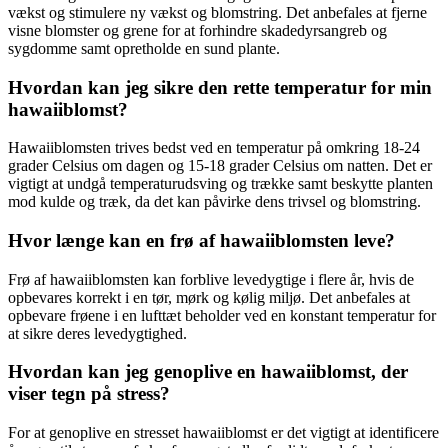
vækst og stimulere ny vækst og blomstring. Det anbefales at fjerne
visne blomster og grene for at forhindre skadedyrsangreb og
sygdomme samt opretholde en sund plante.
Hvordan kan jeg sikre den rette temperatur for min
hawaiiblomst?
Hawaiiblomsten trives bedst ved en temperatur på omkring 18-24
grader Celsius om dagen og 15-18 grader Celsius om natten. Det er
vigtigt at undgå temperaturudsving og trække samt beskytte planten
mod kulde og træk, da det kan påvirke dens trivsel og blomstring.
Hvor længe kan en frø af hawaiiblomsten leve?
Frø af hawaiiblomsten kan forblive levedygtige i flere år, hvis de
opbevares korrekt i en tør, mørk og kølig miljø. Det anbefales at
opbevare frøene i en lufttæt beholder ved en konstant temperatur for
at sikre deres levedygtighed.
Hvordan kan jeg genoplive en hawaiiblomst, der
viser tegn på stress?
For at genoplive en stresset hawaiiblomst er det vigtigt at identificere