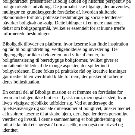
boligområdet, præsenterer Bibolig aktuelt og historisk perspektiv på
boligmarkedets udvikling. De journalistiske tilgange, der anvendes,
muliggør en grundlæggende forståelse af, hvordan skiftende
økonomiske forhold, politiske beslutninger og sociale tendenser
påvirker boligkøb og -salg. Dette bidrager til en mere nuanceret
debat om boligspørgsmål, hvilket er essentielt for at kunne træffe
informerede beslutninger.
Bibolig.dk tilbyder en platform, hvor læserne kan finde inspiration
og råd til boligindretning, vedligeholdelse og investering. De
tilgængelige artikler dækker en bred vifte af emner, fra
boligfinansiering til bæredygtige boligformer, hvilket giver et
omfattende billede af de mange aspekter, der spiller ind i
boligverdenen. Dette fokus på praktiske råd og kreative løsninger
gør mediet til en værdifuld kilde for dem, der ønsker at forbedre
deres boligsituation.
En central del af Biboligs mission er at fremme en forståelse for,
hvordan boligen ikke blot er et fysisk rum, men også et sted, hvor
livets vigtigste øjeblikke udfolder sig. Ved at undersøge de
følelsesmæssige og sociale dimensioner af boliglivet, ønsker mediet
at inspirere læserne til at skabe hjem, der afspejler deres personlige
værdier og livsstil. I denne sammenhæng er boligindretning og -
miljø ikke blot et spørgsmål om æstetik, men også om trivsel og
identitet.