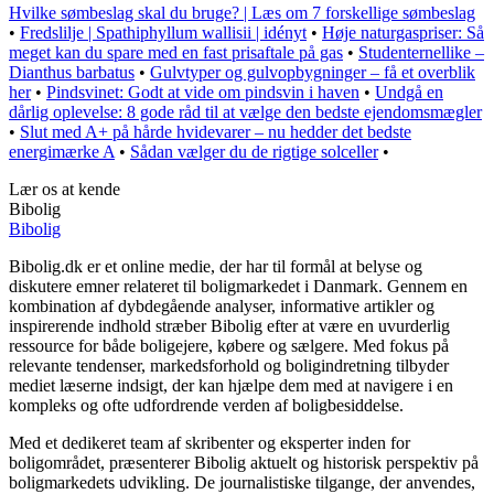
Hvilke sømbeslag skal du bruge? | Læs om 7 forskellige sømbeslag
•
Fredslilje | Spathiphyllum wallisii | idényt
•
Høje naturgaspriser: Så
meget kan du spare med en fast prisaftale på gas
•
Studenternellike –
Dianthus barbatus
•
Gulvtyper og gulvopbygninger – få et overblik
her
•
Pindsvinet: Godt at vide om pindsvin i haven
•
Undgå en
dårlig oplevelse: 8 gode råd til at vælge den bedste ejendomsmægler
•
Slut med A+ på hårde hvidevarer – nu hedder det bedste
energimærke A
•
Sådan vælger du de rigtige solceller
•
Lær os at kende
Bibolig
Bibolig
Bibolig.dk er et online medie, der har til formål at belyse og
diskutere emner relateret til boligmarkedet i Danmark. Gennem en
kombination af dybdegående analyser, informative artikler og
inspirerende indhold stræber Bibolig efter at være en uvurderlig
ressource for både boligejere, købere og sælgere. Med fokus på
relevante tendenser, markedsforhold og boligindretning tilbyder
mediet læserne indsigt, der kan hjælpe dem med at navigere i en
kompleks og ofte udfordrende verden af boligbesiddelse.
Med et dedikeret team af skribenter og eksperter inden for
boligområdet, præsenterer Bibolig aktuelt og historisk perspektiv på
boligmarkedets udvikling. De journalistiske tilgange, der anvendes,