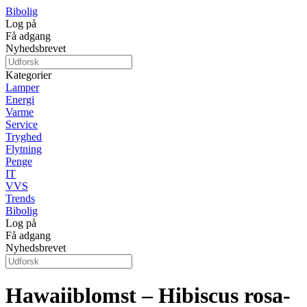
Bibolig
Log på
Få adgang
Nyhedsbrevet
Kategorier
Lamper
Energi
Varme
Service
Tryghed
Flytning
Penge
IT
VVS
Trends
Bibolig
Log på
Få adgang
Nyhedsbrevet
Hawaiiblomst – Hibiscus rosa-