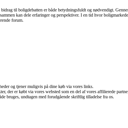
s bidrag til boligdebatten er både betydningsfuldt og nødvendigt. Gennem
r sammen kan dele erfaringer og perspektiver. I en tid hvor boligmarked
derende forum.
eder og tjener muligvis på dine køb via vores links.
ukter, der er købt via vores websted som en del af vores affilierede par
åde bruges, undtagen med forudgående skriftlig tilladelse fra os.