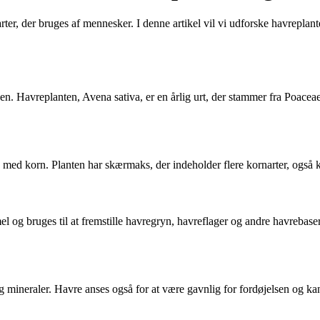
ter, der bruges af mennesker. I denne artikel vil vi udforske havrepla
rden. Havreplanten, Avena sativa, er en årlig urt, der stammer fra Poace
s med korn. Planten har skærmaks, der indeholder flere kornarter, også 
mel og bruges til at fremstille havregryn, havreflager og andre havrebas
og mineraler. Havre anses også for at være gavnlig for fordøjelsen og k