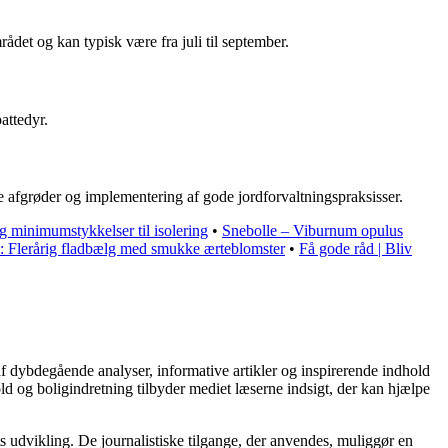
det og kan typisk være fra juli til september.
attedyr.
afgrøder og implementering af gode jordforvaltningspraksisser.
g minimumstykkelser til isolering
•
Snebolle – Viburnum opulus
: Flerårig fladbælg med smukke ærteblomster
•
Få gode råd | Bliv
af dybdegående analyser, informative artikler og inspirerende indhold
ld og boligindretning tilbyder mediet læserne indsigt, der kan hjælpe
s udvikling. De journalistiske tilgange, der anvendes, muliggør en