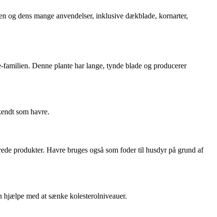
nten og dens mange anvendelser, inklusive dækblade, kornarter,
ae-familien. Denne plante har lange, tynde blade og producerer
kendt som havre.
erede produkter. Havre bruges også som foder til husdyr på grund af
an hjælpe med at sænke kolesterolniveauer.