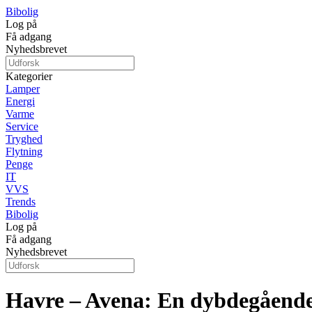
Bibolig
Log på
Få adgang
Nyhedsbrevet
Kategorier
Lamper
Energi
Varme
Service
Tryghed
Flytning
Penge
IT
VVS
Trends
Bibolig
Log på
Få adgang
Nyhedsbrevet
Havre – Avena: En dybdegående 