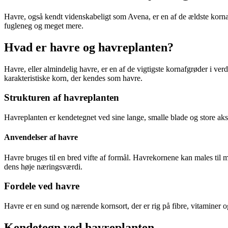
Havre, også kendt videnskabeligt som Avena, er en af de ældste kornar
fugleneg og meget mere.
Hvad er havre og havreplanten?
Havre, eller almindelig havre, er en af de vigtigste kornafgrøder i ve
karakteristiske korn, der kendes som havre.
Strukturen af havreplanten
Havreplanten er kendetegnet ved sine lange, smalle blade og store ak
Anvendelser af havre
Havre bruges til en bred vifte af formål. Havrekornene kan males til 
dens høje næringsværdi.
Fordele ved havre
Havre er en sund og nærende kornsort, der er rig på fibre, vitaminer 
Kendetegn ved havreplanten