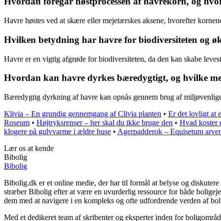
Hvordan foregår høstprocessen af havrekorn, og hvor
Havre høstes ved at skære eller mejetærskes aksene, hvorefter kornene
Hvilken betydning har havre for biodiversiteten og ø
Havre er en vigtig afgrøde for biodiversiteten, da den kan skabe levest
Hvordan kan havre dyrkes bæredygtigt, og hvilke me
Bæredygtig dyrkning af havre kan opnås gennem brug af miljøvenlige 
Klivia – En grundig gennemgang af Clivia planten
•
Er det lovligt at
Roseum
•
Højtryksrenser – her skal du ikke bruge den
•
Hvad koster e
klogere på gulvvarme i ældre huse
•
Agerpadderok – Equisetum arve
Lær os at kende
Bibolig
Bibolig
Bibolig.dk er et online medie, der har til formål at belyse og diskut
stræber Bibolig efter at være en uvurderlig ressource for både bolige
dem med at navigere i en kompleks og ofte udfordrende verden af bol
Med et dedikeret team af skribenter og eksperter inden for boligområde