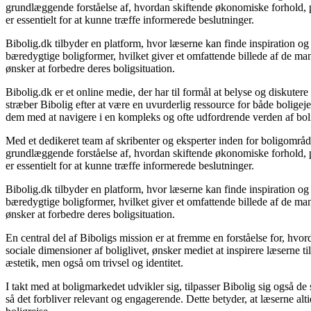
grundlæggende forståelse af, hvordan skiftende økonomiske forhold, po
er essentielt for at kunne træffe informerede beslutninger.
Bibolig.dk tilbyder en platform, hvor læserne kan finde inspiration og r
bæredygtige boligformer, hvilket giver et omfattende billede af de mang
ønsker at forbedre deres boligsituation.
Bibolig.dk er et online medie, der har til formål at belyse og diskut
stræber Bibolig efter at være en uvurderlig ressource for både bolige
dem med at navigere i en kompleks og ofte udfordrende verden af bol
Med et dedikeret team af skribenter og eksperter inden for boligområde
grundlæggende forståelse af, hvordan skiftende økonomiske forhold, po
er essentielt for at kunne træffe informerede beslutninger.
Bibolig.dk tilbyder en platform, hvor læserne kan finde inspiration og r
bæredygtige boligformer, hvilket giver et omfattende billede af de mang
ønsker at forbedre deres boligsituation.
En central del af Biboligs mission er at fremme en forståelse for, hvor
sociale dimensioner af boliglivet, ønsker mediet at inspirere læserne t
æstetik, men også om trivsel og identitet.
I takt med at boligmarkedet udvikler sig, tilpasser Bibolig sig også d
så det forbliver relevant og engagerende. Dette betyder, at læserne altid