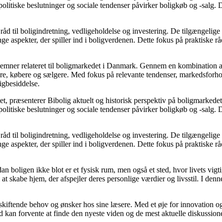
litiske beslutninger og sociale tendenser påvirker boligkøb og -salg. D
åd til boligindretning, vedligeholdelse og investering. De tilgængelige a
e aspekter, der spiller ind i boligverdenen. Dette fokus på praktiske rå
ere emner relateret til boligmarkedet i Danmark. Gennem en kombination 
jere, købere og sælgere. Med fokus på relevante tendenser, markedsforho
igbesiddelse.
t, præsenterer Bibolig aktuelt og historisk perspektiv på boligmarkedet
litiske beslutninger og sociale tendenser påvirker boligkøb og -salg. D
åd til boligindretning, vedligeholdelse og investering. De tilgængelige a
e aspekter, der spiller ind i boligverdenen. Dette fokus på praktiske rå
dan boligen ikke blot er et fysisk rum, men også et sted, hvor livets vi
il at skabe hjem, der afspejler deres personlige værdier og livsstil. I 
e skiftende behov og ønsker hos sine læsere. Med et øje for innovation og
 kan forvente at finde den nyeste viden og de mest aktuelle diskussioner, h