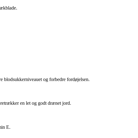
dækblade.
re blodsukkerniveauet og forbedre fordøjelsen.
etrækker en let og godt drænet jord.
min E.