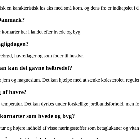
isk en karakteristisk løs aks med små korn, og dens frø er indkapslet i 
 Danmark?
kornarter her i landet efter hvede og byg.
agligdagen?
brød, havreflager og som foder til husdyr.
dan kan det gavne helbredet?
som jern og magnesium. Det kan hjælpe med at sænke kolesterolet, regule
g af havre?
temperatur. Det kan dyrkes under forskellige jordbundsforhold, men for
e kornarter som hvede og byg?
ktur og højere indhold af visse næringsstoffer som betaglukaner og vita