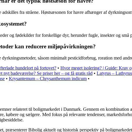
når er det typisk høstsæson for havre?
 adskilles fra stråene. Høstsæsonen for havre afhænger af dyrkningsområ
kosystemet?
eder og fødekilder for forskellige dyr, herunder fugle, insekter og små p
toder kan reducere miljøpåvirkningen?
dyrkningsmetoder, såsom minimalt pesticidforbrug, roration med andre 
 efterlade hundelort på fortovet?
•
Hvor meget isolering? | Guide: Krav o
t nyt badeværelse? Se priser her – og få gratis råd
•
Latyrus – Lathyrus
nse
•
Krysantemum – Chrysanthemum indicum
•
ere emner relateret til boligmarkedet i Danmark. Gennem en kombination 
jere, købere og sælgere. Med fokus på relevante tendenser, markedsforho
igbesiddelse.
t, præsenterer Bibolig aktuelt og historisk perspektiv på boligmarkedet