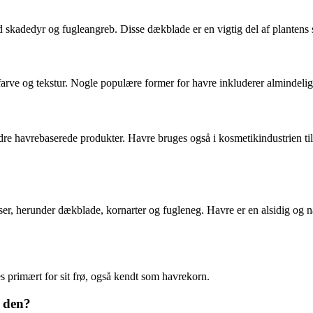
skadedyr og fugleangreb. Disse dækblade er en vigtig del af plantens st
e, farve og tekstur. Nogle populære former for havre inkluderer almindelig
dre havrebaserede produkter. Havre bruges også i kosmetikindustrien til
er, herunder dækblade, kornarter og fugleneg. Havre er en alsidig og n
s primært for sit frø, også kendt som havrekorn.
 den?