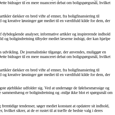
ette bidrager til en mere nuanceret debat om boligspørgsmål, hvilket
rtikler dækker en bred vifte af emner, fra boligfinansiering til
d og kreative løsninger gør mediet til en værdifuld kilde for dem, der
af dybdegående analyser, informative artikler og inspirerende indhold
ld og boligindretning tilbyder mediet læserne indsigt, der kan hjælpe
s udvikling. De journalistiske tilgange, der anvendes, muliggør en
ette bidrager til en mere nuanceret debat om boligspørgsmål, hvilket
rtikler dækker en bred vifte af emner, fra boligfinansiering til
d og kreative løsninger gør mediet til en værdifuld kilde for dem, der
gtigste øjeblikke udfolder sig. Ved at undersøge de følelsesmæssige og
denne sammenhæng er boligindretning og -miljø ikke blot et spørgsmål om
 fremtidige tendenser, søger mediet konstant at opdatere sit indhold,
vilket sikrer, at de er rustet til at træffe de bedste valg i deres