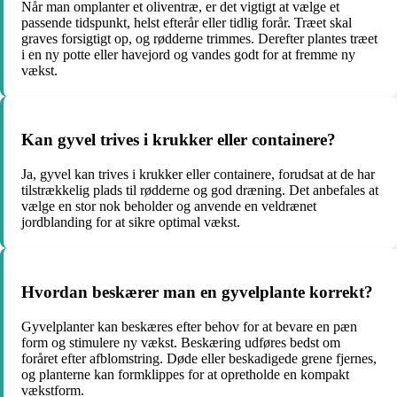
Når man omplanter et oliventræ, er det vigtigt at vælge et
passende tidspunkt, helst efterår eller tidlig forår. Træet skal
graves forsigtigt op, og rødderne trimmes. Derefter plantes træet
i en ny potte eller havejord og vandes godt for at fremme ny
vækst.
Kan gyvel trives i krukker eller containere?
Ja, gyvel kan trives i krukker eller containere, forudsat at de har
tilstrækkelig plads til rødderne og god dræning. Det anbefales at
vælge en stor nok beholder og anvende en veldrænet
jordblanding for at sikre optimal vækst.
Hvordan beskærer man en gyvelplante korrekt?
Gyvelplanter kan beskæres efter behov for at bevare en pæn
form og stimulere ny vækst. Beskæring udføres bedst om
foråret efter afblomstring. Døde eller beskadigede grene fjernes,
og planterne kan formklippes for at opretholde en kompakt
vækstform.