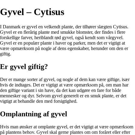
Gyvel – Cytisus
I Danmark er gyvel en velkendt plante, der tilhører slægten Cytisus.
Gyvel er en flerårig plante med smukke blomster, der findes i flere
forskellige farver, heriblandt rød gyvel, også kendt som vårgyvel.
Gyvel er en populær plante i haver og parker, men det er vigtigt at
være opmærksom på nogle af dens egenskaber, herunder om den er
giftig.
Er gyvel giftig?
Der er mange sorter af gyvel, og nogle af dem kan være giftige, især
hvis de indtages. Det er vigtigt at være opmærksom på, om man har
den giftige variant i sin have, da det kan udgøre en fare for både
mennesker og dyr. Selvom gyvel generelt er en smuk plante, er det
vigtigt at behandle den med forsigtighed.
Omplantning af gyvel
Hvis man ønsker at omplante gyvel, er det vigtigt at være opmærksom
på plantens behov. Gyvel skal gerne plantes om om foråret eller efter