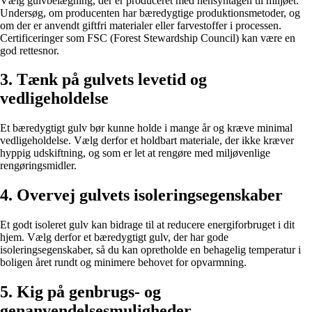
Vælg gulvbelægning, der er produceret med hensyntagen til miljøet.
Undersøg, om producenten har bæredygtige produktionsmetoder, og
om der er anvendt giftfri materialer eller farvestoffer i processen.
Certificeringer som FSC (Forest Stewardship Council) kan være en
god rettesnor.
3. Tænk på gulvets levetid og
vedligeholdelse
Et bæredygtigt gulv bør kunne holde i mange år og kræve minimal
vedligeholdelse. Vælg derfor et holdbart materiale, der ikke kræver
hyppig udskiftning, og som er let at rengøre med miljøvenlige
rengøringsmidler.
4. Overvej gulvets isoleringsegenskaber
Et godt isoleret gulv kan bidrage til at reducere energiforbruget i dit
hjem. Vælg derfor et bæredygtigt gulv, der har gode
isoleringsegenskaber, så du kan opretholde en behagelig temperatur i
boligen året rundt og minimere behovet for opvarmning.
5. Kig på genbrugs- og
genanvendelsesmuligheder