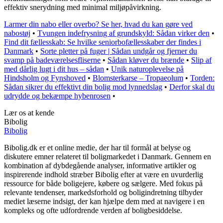
effektiv snerydning med minimal miljøpåvirkning.
Larmer din nabo eller overbo? Se her, hvad du kan gøre ved
nabostøj
•
Tvungen indefrysning af grundskyld: Sådan virker den
•
Find dit fællesskab: Se hvilke seniorbofællesskaber der findes i
Danmark
•
Sorte pletter på fuger | Sådan undgår og fjerner du
svamp på badeværelsesfliserne
•
Sådan kløver du brænde
•
Slip af
med dårlig lugt i dit hus – sådan
•
Unik naturoplevelse på
Hindsholm og Fynshoved
•
Blomsterkarse – Tropaeolum
•
Torden:
Sådan sikrer du effektivt din bolig mod lynnedslag
•
Derfor skal du
udrydde og bekæmpe hybenrosen
•
Lær os at kende
Bibolig
Bibolig
Bibolig.dk er et online medie, der har til formål at belyse og
diskutere emner relateret til boligmarkedet i Danmark. Gennem en
kombination af dybdegående analyser, informative artikler og
inspirerende indhold stræber Bibolig efter at være en uvurderlig
ressource for både boligejere, købere og sælgere. Med fokus på
relevante tendenser, markedsforhold og boligindretning tilbyder
mediet læserne indsigt, der kan hjælpe dem med at navigere i en
kompleks og ofte udfordrende verden af boligbesiddelse.