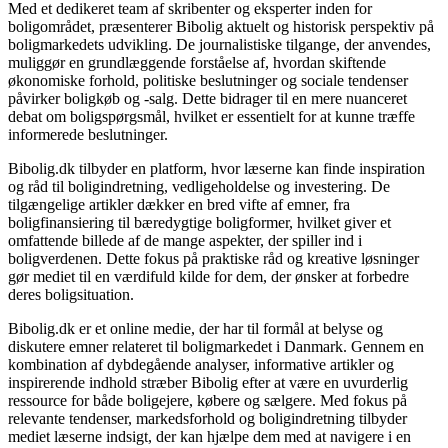
Med et dedikeret team af skribenter og eksperter inden for
boligområdet, præsenterer Bibolig aktuelt og historisk perspektiv på
boligmarkedets udvikling. De journalistiske tilgange, der anvendes,
muliggør en grundlæggende forståelse af, hvordan skiftende
økonomiske forhold, politiske beslutninger og sociale tendenser
påvirker boligkøb og -salg. Dette bidrager til en mere nuanceret
debat om boligspørgsmål, hvilket er essentielt for at kunne træffe
informerede beslutninger.
Bibolig.dk tilbyder en platform, hvor læserne kan finde inspiration
og råd til boligindretning, vedligeholdelse og investering. De
tilgængelige artikler dækker en bred vifte af emner, fra
boligfinansiering til bæredygtige boligformer, hvilket giver et
omfattende billede af de mange aspekter, der spiller ind i
boligverdenen. Dette fokus på praktiske råd og kreative løsninger
gør mediet til en værdifuld kilde for dem, der ønsker at forbedre
deres boligsituation.
Bibolig.dk er et online medie, der har til formål at belyse og
diskutere emner relateret til boligmarkedet i Danmark. Gennem en
kombination af dybdegående analyser, informative artikler og
inspirerende indhold stræber Bibolig efter at være en uvurderlig
ressource for både boligejere, købere og sælgere. Med fokus på
relevante tendenser, markedsforhold og boligindretning tilbyder
mediet læserne indsigt, der kan hjælpe dem med at navigere i en