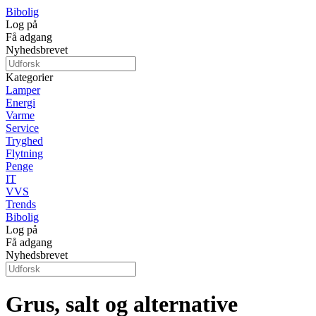
Bibolig
Log på
Få adgang
Nyhedsbrevet
Kategorier
Lamper
Energi
Varme
Service
Tryghed
Flytning
Penge
IT
VVS
Trends
Bibolig
Log på
Få adgang
Nyhedsbrevet
Grus, salt og alternative