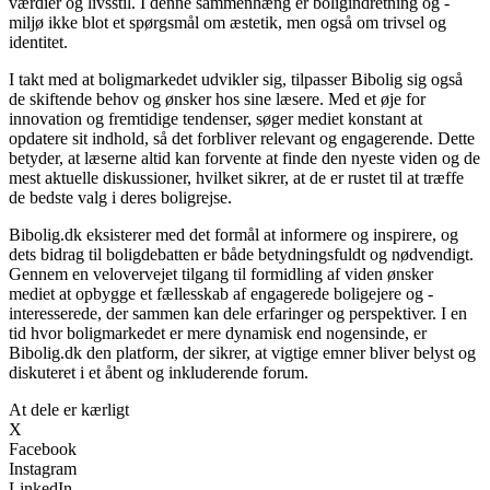
værdier og livsstil. I denne sammenhæng er boligindretning og -
miljø ikke blot et spørgsmål om æstetik, men også om trivsel og
identitet.
I takt med at boligmarkedet udvikler sig, tilpasser Bibolig sig også
de skiftende behov og ønsker hos sine læsere. Med et øje for
innovation og fremtidige tendenser, søger mediet konstant at
opdatere sit indhold, så det forbliver relevant og engagerende. Dette
betyder, at læserne altid kan forvente at finde den nyeste viden og de
mest aktuelle diskussioner, hvilket sikrer, at de er rustet til at træffe
de bedste valg i deres boligrejse.
Bibolig.dk eksisterer med det formål at informere og inspirere, og
dets bidrag til boligdebatten er både betydningsfuldt og nødvendigt.
Gennem en velovervejet tilgang til formidling af viden ønsker
mediet at opbygge et fællesskab af engagerede boligejere og -
interesserede, der sammen kan dele erfaringer og perspektiver. I en
tid hvor boligmarkedet er mere dynamisk end nogensinde, er
Bibolig.dk den platform, der sikrer, at vigtige emner bliver belyst og
diskuteret i et åbent og inkluderende forum.
At dele er kærligt
X
Facebook
Instagram
LinkedIn