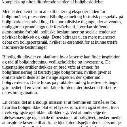
kompleks og ofte udfordrende verden af boligbesiddelse.
Med et dedikeret team af skribenter og eksperter inden for
boligområdet, præsenterer Bibolig aktuelt og historisk perspektiv på
boligmarkedets udvikling. De journalistiske tilgange, der anvendes,
muliggør en grundlæggende forståelse af, hvordan skiftende
økonomiske forhold, politiske beslutninger og sociale tendenser
påvirker boligkøb og -salg. Dette bidrager til en mere nuanceret
debat om boligspørgsmål, hvilket er essentielt for at kunne træffe
informerede beslutninger.
Bibolig.dk tilbyder en platform, hvor læserne kan finde inspiration
og råd til boligindretning, vedligeholdelse og investering. De
tilgængelige artikler dækker en bred vifte af emner, fra
boligfinansiering til bæredygtige boligformer, hvilket giver et
omfattende billede af de mange aspekter, der spiller ind i
boligverdenen. Dette fokus på praktiske råd og kreative løsninger
gør mediet til en værdifuld kilde for dem, der ønsker at forbedre
deres boligsituation.
En central del af Biboligs mission er at fremme en forståelse for,
hvordan boligen ikke blot er et fysisk rum, men også et sted, hvor
livets vigtigste øjeblikke udfolder sig. Ved at undersøge de
følelsesmæssige og sociale dimensioner af boliglivet, ønsker mediet
at inspirere læserne til at skabe hjem, der afspejler deres personlige