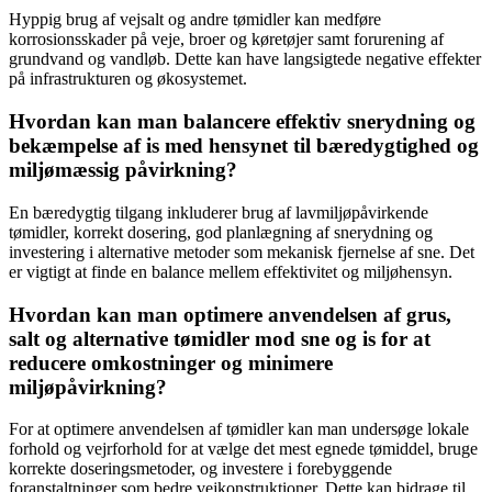
Hyppig brug af vejsalt og andre tømidler kan medføre
korrosionsskader på veje, broer og køretøjer samt forurening af
grundvand og vandløb. Dette kan have langsigtede negative effekter
på infrastrukturen og økosystemet.
Hvordan kan man balancere effektiv snerydning og
bekæmpelse af is med hensynet til bæredygtighed og
miljømæssig påvirkning?
En bæredygtig tilgang inkluderer brug af lavmiljøpåvirkende
tømidler, korrekt dosering, god planlægning af snerydning og
investering i alternative metoder som mekanisk fjernelse af sne. Det
er vigtigt at finde en balance mellem effektivitet og miljøhensyn.
Hvordan kan man optimere anvendelsen af grus,
salt og alternative tømidler mod sne og is for at
reducere omkostninger og minimere
miljøpåvirkning?
For at optimere anvendelsen af tømidler kan man undersøge lokale
forhold og vejrforhold for at vælge det mest egnede tømiddel, bruge
korrekte doseringsmetoder, og investere i forebyggende
foranstaltninger som bedre vejkonstruktioner. Dette kan bidrage til