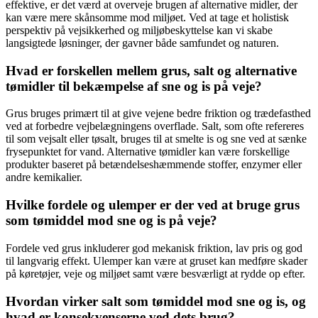
effektive, er det værd at overveje brugen af alternative midler, der
kan være mere skånsomme mod miljøet. Ved at tage et holistisk
perspektiv på vejsikkerhed og miljøbeskyttelse kan vi skabe
langsigtede løsninger, der gavner både samfundet og naturen.
Hvad er forskellen mellem grus, salt og alternative
tømidler til bekæmpelse af sne og is på veje?
Grus bruges primært til at give vejene bedre friktion og trædefasthed
ved at forbedre vejbelægningens overflade. Salt, som ofte refereres
til som vejsalt eller tøsalt, bruges til at smelte is og sne ved at sænke
frysepunktet for vand. Alternative tømidler kan være forskellige
produkter baseret på betændelseshæmmende stoffer, enzymer eller
andre kemikalier.
Hvilke fordele og ulemper er der ved at bruge grus
som tømiddel mod sne og is på veje?
Fordele ved grus inkluderer god mekanisk friktion, lav pris og god
til langvarig effekt. Ulemper kan være at gruset kan medføre skader
på køretøjer, veje og miljøet samt være besværligt at rydde op efter.
Hvordan virker salt som tømiddel mod sne og is, og
hvad er konsekvenserne ved dets brug?