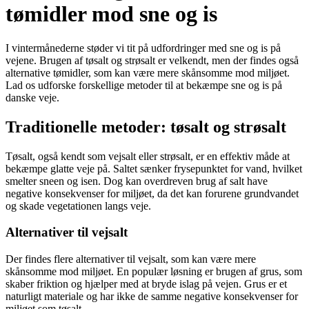
tømidler mod sne og is
I vintermånederne støder vi tit på udfordringer med sne og is på
vejene. Brugen af tøsalt og strøsalt er velkendt, men der findes også
alternative tømidler, som kan være mere skånsomme mod miljøet.
Lad os udforske forskellige metoder til at bekæmpe sne og is på
danske veje.
Traditionelle metoder: tøsalt og strøsalt
Tøsalt, også kendt som vejsalt eller strøsalt, er en effektiv måde at
bekæmpe glatte veje på. Saltet sænker frysepunktet for vand, hvilket
smelter sneen og isen. Dog kan overdreven brug af salt have
negative konsekvenser for miljøet, da det kan forurene grundvandet
og skade vegetationen langs veje.
Alternativer til vejsalt
Der findes flere alternativer til vejsalt, som kan være mere
skånsomme mod miljøet. En populær løsning er brugen af grus, som
skaber friktion og hjælper med at bryde islag på vejen. Grus er et
naturligt materiale og har ikke de samme negative konsekvenser for
miljøet som tøsalt.