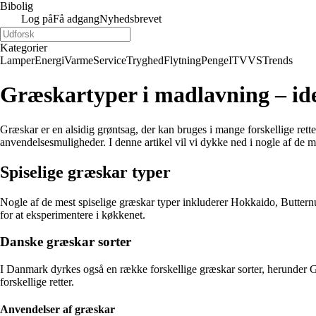
Bibolig
Log på
Få adgang
Nyhedsbrevet
Kategorier
Lamper
Energi
Varme
Service
Tryghed
Flytning
Penge
IT
VVS
Trends
Græskartyper i madlavning – id
Græskar er en alsidig grøntsag, der kan bruges i mange forskellige rett
anvendelsesmuligheder. I denne artikel vil vi dykke ned i nogle af de
Spiselige græskar typer
Nogle af de mest spiselige græskar typer inkluderer Hokkaido, Buttern
for at eksperimentere i køkkenet.
Danske græskar sorter
I Danmark dyrkes også en række forskellige græskar sorter, herunder 
forskellige retter.
Anvendelser af græskar