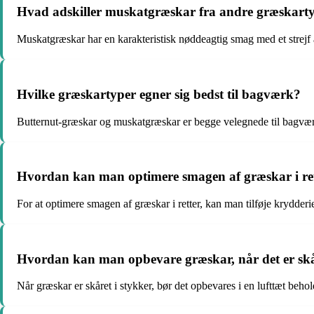
Hvad adskiller muskatgræskar fra andre græskart
Muskatgræskar har en karakteristisk nøddeagtig smag med et strejf a
Hvilke græskartyper egner sig bedst til bagværk?
Butternut-græskar og muskatgræskar er begge velegnede til bagværk på
Hvordan kan man optimere smagen af græskar i re
For at optimere smagen af græskar i retter, kan man tilføje krydde
Hvordan kan man opbevare græskar, når det er skå
Når græskar er skåret i stykker, bør det opbevares i en lufttæt behol