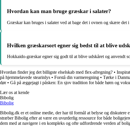
Hvordan kan man bruge græskar i salater?
Græskar kan bruges i salater ved at bage det i ovnen og skære det i t
Hvilken græskarsort egner sig bedst til at blive uds
Hokkaido-græskar egner sig godt til at blive udskåret og anvendt som
Hvordan finder jeg det billigste elselskab med flex-afregning?
•
Inspira
på hjemmelavede stearinlys
•
Forstå din varmeregning
•
Tørke i Danma
dør
•
Gå på æggejagt i påsken: En sjov tradition for både børn og voks
Lær os at kende
Bibolig
Bibolig
Bibolig.dk er et online medie, der har til formål at belyse og diskuter
stræber Bibolig efter at være en uvurderlig ressource for både boligeje
dem med at navigere i en kompleks og ofte udfordrende verden af boli