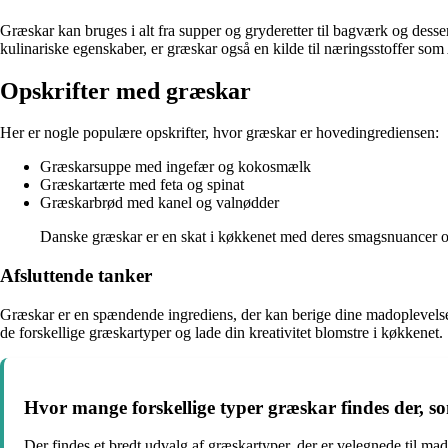
Græskar kan bruges i alt fra supper og gryderetter til bagværk og desser
kulinariske egenskaber, er græskar også en kilde til næringsstoffer som
Opskrifter med græskar
Her er nogle populære opskrifter, hvor græskar er hovedingrediensen:
Græskarsuppe med ingefær og kokosmælk
Græskartærte med feta og spinat
Græskarbrød med kanel og valnødder
Danske græskar er en skat i køkkenet med deres smagsnuancer og 
Afsluttende tanker
Græskar er en spændende ingrediens, der kan berige dine madoplevelser o
de forskellige græskartyper og lade din kreativitet blomstre i køkkenet.
Hvor mange forskellige typer græskar findes der, s
Der findes et bredt udvalg af græskartyper, der er velegnede til m