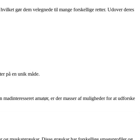
, hvilket gør dem velegnede til mange forskellige retter. Udover deres
ter på en unik måde.
n madinteresseret amatør, er der masser af muligheder for at udforske
ar og muskatgræskar. Disse græskar har forskellige smagsprofiler og