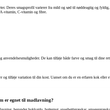
ter. Deres smagsprofil varierer fra mild og sød til nøddeagtig og fyldig
 A-vitamin, C-vitamin og fibre.
anvendelsesmuligheder. De kan tilføje både farve og smag til dine ret
g tilføje variation til din kost. Uanset om du er en erfaren kok eller e
om er egnet til madlavning?
adlavning, herunder hokkaido, butternut, spaghettigræskar, amagergræsk