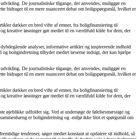
 udvikling. De journalistiske tilgange, der anvendes, muliggør en
tte bidrager til en mere nuanceret debat om boligspørgsmål, hvilket er
tikler dækker en bred vifte af emner, fra boligfinansiering til
 og kreative løsninger gør mediet til en værdifuld kilde for dem, der
 dybdegående analyser, informative artikler og inspirerende indhold
 og boligindretning tilbyder mediet læserne indsigt, der kan hjælpe
 udvikling. De journalistiske tilgange, der anvendes, muliggør en
tte bidrager til en mere nuanceret debat om boligspørgsmål, hvilket er
tikler dækker en bred vifte af emner, fra boligfinansiering til
 og kreative løsninger gør mediet til en værdifuld kilde for dem, der
igste øjeblikke udfolder sig. Ved at undersøge de følelsesmæssige og
enne sammenhæng er boligindretning og -miljø ikke blot et spørgsmål om
fremtidige tendenser, søger mediet konstant at opdatere sit indhold, så