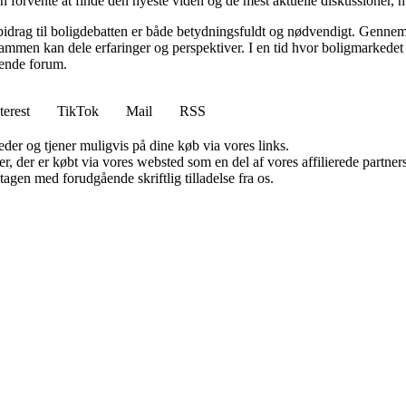
 forvente at finde den nyeste viden og de mest aktuelle diskussioner, hvilk
 bidrag til boligdebatten er både betydningsfuldt og nødvendigt. Gennem 
sammen kan dele erfaringer og perspektiver. I en tid hvor boligmarkede
erende forum.
terest
TikTok
Mail
RSS
er og tjener muligvis på dine køb via vores links.
ter, der er købt via vores websted som en del af vores affilierede partn
tagen med forudgående skriftlig tilladelse fra os.