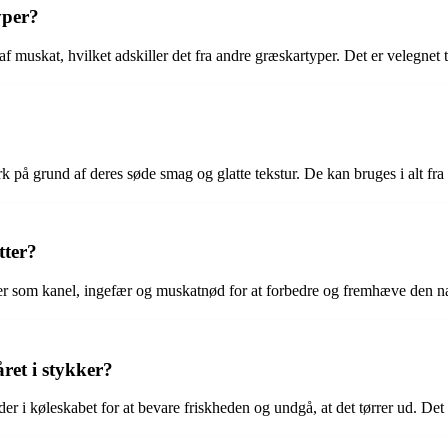
yper?
f muskat, hvilket adskiller det fra andre græskartyper. Det er velegne
 grund af deres søde smag og glatte tekstur. De kan bruges i alt fra ka
tter?
rier som kanel, ingefær og muskatnød for at forbedre og fremhæve den n
ret i stykker?
der i køleskabet for at bevare friskheden og undgå, at det tørrer ud. Det 