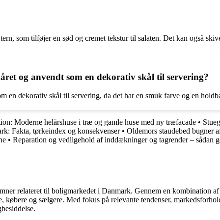
ern, som tilføjer en sød og cremet tekstur til salaten. Det kan også skive
kåret og anvendt som en dekorativ skål til servering?
 en dekorativ skål til servering, da det har en smuk farve og en holdbar
tion: Moderne helårshuse i træ og gamle huse med ny træfacade
•
Stueg
rk: Fakta, tørkeindex og konsekvenser
•
Oldemors staudebed bugner af
ne
•
Reparation og vedligehold af inddækninger og tagrender – sådan g
e emner relateret til boligmarkedet i Danmark. Gennem en kombination af
re, købere og sælgere. Med fokus på relevante tendenser, markedsforhold
gbesiddelse.