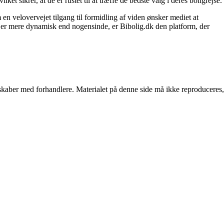
et sikrer, at de er rustet til at træffe de bedste valg i deres boligrejse.
en velovervejet tilgang til formidling af viden ønsker mediet at
t er mere dynamisk end nogensinde, er Bibolig.dk den platform, der
erskaber med forhandlere. Materialet på denne side må ikke reproduceres,