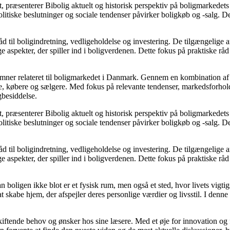
, præsenterer Bibolig aktuelt og historisk perspektiv på boligmarkedets
itiske beslutninger og sociale tendenser påvirker boligkøb og -salg. De
d til boligindretning, vedligeholdelse og investering. De tilgængelige ar
 aspekter, der spiller ind i boligverdenen. Dette fokus på praktiske råd
e emner relateret til boligmarkedet i Danmark. Gennem en kombination af
re, købere og sælgere. Med fokus på relevante tendenser, markedsforhold
gbesiddelse.
, præsenterer Bibolig aktuelt og historisk perspektiv på boligmarkedets
itiske beslutninger og sociale tendenser påvirker boligkøb og -salg. De
d til boligindretning, vedligeholdelse og investering. De tilgængelige ar
 aspekter, der spiller ind i boligverdenen. Dette fokus på praktiske råd
an boligen ikke blot er et fysisk rum, men også et sted, hvor livets vigt
l at skabe hjem, der afspejler deres personlige værdier og livsstil. I d
skiftende behov og ønsker hos sine læsere. Med et øje for innovation og 