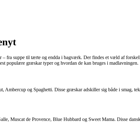
enyt
er – fra suppe til tærte og endda i bagværk. Der findes et væld af fors
 mest populære græskar typer og hvordan de kan bruges i madlavningen.
ut, Ambercup og Spaghetti. Disse græskar adskiller sig både i smag, te
Galle, Muscat de Provence, Blue Hubbard og Sweet Mama. Disse danske 