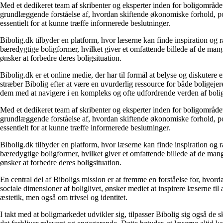
Med et dedikeret team af skribenter og eksperter inden for boligområdet
grundlæggende forståelse af, hvordan skiftende økonomiske forhold, pol
essentielt for at kunne træffe informerede beslutninger.
Bibolig.dk tilbyder en platform, hvor læserne kan finde inspiration og rå
bæredygtige boligformer, hvilket giver et omfattende billede af de mange
ønsker at forbedre deres boligsituation.
Bibolig.dk er et online medie, der har til formål at belyse og diskuter
stræber Bibolig efter at være en uvurderlig ressource for både boligeje
dem med at navigere i en kompleks og ofte udfordrende verden af boli
Med et dedikeret team af skribenter og eksperter inden for boligområdet
grundlæggende forståelse af, hvordan skiftende økonomiske forhold, pol
essentielt for at kunne træffe informerede beslutninger.
Bibolig.dk tilbyder en platform, hvor læserne kan finde inspiration og rå
bæredygtige boligformer, hvilket giver et omfattende billede af de mange
ønsker at forbedre deres boligsituation.
En central del af Biboligs mission er at fremme en forståelse for, hvord
sociale dimensioner af boliglivet, ønsker mediet at inspirere læserne ti
æstetik, men også om trivsel og identitet.
I takt med at boligmarkedet udvikler sig, tilpasser Bibolig sig også de 