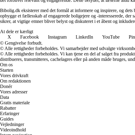
det forbliver relevant og engagerende. Dette betyder, at læserne altid kan
Bibolig.dk eksisterer med det formål at informere og inspirere, og dets
opbygge et fællesskab af engagerede boligejere og -interesserede, der 
sikrer, at vigtige emner bliver belyst og diskuteret i et åbent og inklud
At dele er kærligt
X
Facebook
Instagram
LinkedIn
YouTube
Pin
© Gengivelse forbudt.
© Alle rettigheder forbeholdes. Vi samarbejder med udvalgte virksomhed
© Alle rettigheder forbeholdes. Vi kan tjene en del af salget fra produk
distribueres, transmitteres, cachelagres eller på anden måde bruges, und
Om os
Starten
Vores drivkraft
Om redaktionen
Donér
Vores adresser
Data
Gratis materiale
Rabatter
Erfaringer
Guides
Vejledninger
Videoindhold