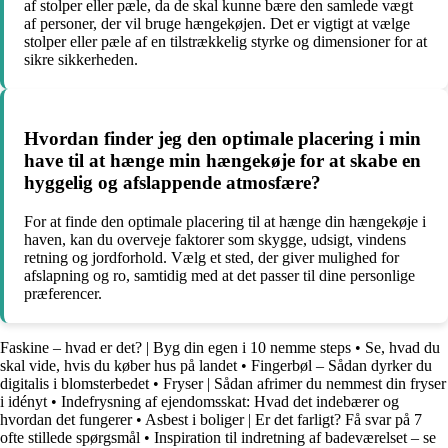
af stolper eller pæle, da de skal kunne bære den samlede vægt
af personer, der vil bruge hængekøjen. Det er vigtigt at vælge
stolper eller pæle af en tilstrækkelig styrke og dimensioner for at
sikre sikkerheden.
Hvordan finder jeg den optimale placering i min
have til at hænge min hængekøje for at skabe en
hyggelig og afslappende atmosfære?
For at finde den optimale placering til at hænge din hængekøje i
haven, kan du overveje faktorer som skygge, udsigt, vindens
retning og jordforhold. Vælg et sted, der giver mulighed for
afslapning og ro, samtidig med at det passer til dine personlige
præferencer.
Faskine – hvad er det? | Byg din egen i 10 nemme steps
•
Se, hvad du
skal vide, hvis du køber hus på landet
•
Fingerbøl – Sådan dyrker du
digitalis i blomsterbedet
•
Fryser | Sådan afrimer du nemmest din fryser
i idényt
•
Indefrysning af ejendomsskat: Hvad det indebærer og
hvordan det fungerer
•
Asbest i boliger | Er det farligt? Få svar på 7
ofte stillede spørgsmål
•
Inspiration til indretning af badeværelset – se