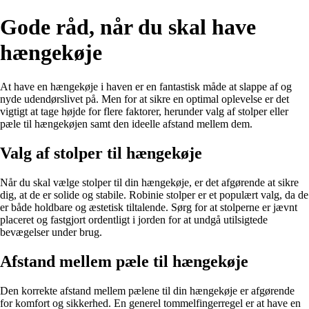
Gode råd, når du skal have
hængekøje
At have en hængekøje i haven er en fantastisk måde at slappe af og
nyde udendørslivet på. Men for at sikre en optimal oplevelse er det
vigtigt at tage højde for flere faktorer, herunder valg af stolper eller
pæle til hængekøjen samt den ideelle afstand mellem dem.
Valg af stolper til hængekøje
Når du skal vælge stolper til din hængekøje, er det afgørende at sikre
dig, at de er solide og stabile. Robinie stolper er et populært valg, da de
er både holdbare og æstetisk tiltalende. Sørg for at stolperne er jævnt
placeret og fastgjort ordentligt i jorden for at undgå utilsigtede
bevægelser under brug.
Afstand mellem pæle til hængekøje
Den korrekte afstand mellem pælene til din hængekøje er afgørende
for komfort og sikkerhed. En generel tommelfingerregel er at have en