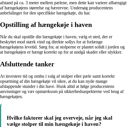
afstand på ca. 3 meter mellem pælene, men dette kan variere afhængigt
af hængekøjens størrelse og bæreevne. Undersøg producentens
anbefalinger for den specifikke hængekøje, du har.
Opstilling af hængekøje i haven
Når du skal opstille din hængekøje i haven, vælg et sted, der er
beskyttet mod stærk vind og direkte sollys for at forlænge
hængekøjens levetid. Sørg for, at stolperne er plantet solidt i jorden og
at hængekøjen er hængt korrekt op for at undgå skader eller ulykker.
Afsluttende tanker
At investere tid og omhu i valg af stolper eller pæle samt korrekt
opsætning af din hængekøje vil sikre, at du kan nyde mange
afslappende stunder i din have. Husk altid at følge producentens
anvisninger og vær opmærksom på sikkerhedsaspekterne ved brug af
hængekøjen.
Hvilke faktorer skal jeg overveje, når jeg skal
vælge stolper til min hængekøje i haven?