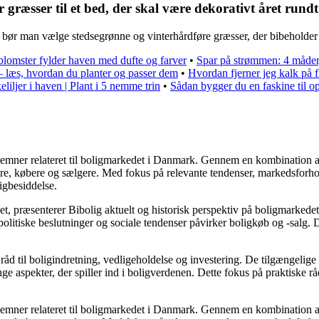
sser til et bed, der skal være dekorativt året rund
t, bør man vælge stedsegrønne og vinterhårdføre græsser, der bibeholder
lomster fylder haven med dufte og farver
•
Spar på strømmen: 4 måder,
 – læs, hvordan du planter og passer dem
•
Hvordan fjerner jeg kalk på f
eliljer i haven | Plant i 5 nemme trin
•
Sådan bygger du en faskine til o
ere emner relateret til boligmarkedet i Danmark. Gennem en kombination 
jere, købere og sælgere. Med fokus på relevante tendenser, markedsforho
igbesiddelse.
t, præsenterer Bibolig aktuelt og historisk perspektiv på boligmarkedet
litiske beslutninger og sociale tendenser påvirker boligkøb og -salg. D
åd til boligindretning, vedligeholdelse og investering. De tilgængelige a
e aspekter, der spiller ind i boligverdenen. Dette fokus på praktiske rå
ere emner relateret til boligmarkedet i Danmark. Gennem en kombination 