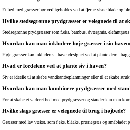
Et bed med græsser bør vedligeholdes ved at fjerne visne blade og bl
Hvilke stedsegrønne prydgræsser er velegnede til at s
Stedsegrønne prydgræsser som f.eks. bambus, dværgmis, elefantgræs og
Hvordan kan man inkludere høje græsser i sin haven
Høje græsser kan inkluderes i havendesignet ved at plante dem i baggr
Hvad er fordelene ved at plante siv i haven?
Siv er ideelle til at skabe vandkantbeplantninger eller til at skabe str
Hvordan kan man kombinere prydgræsser med stauder 
For at skabe et varieret bed med prydgræsser og stauder kan man komb
Hvilke slags græsser er velegnede til brug i højbede?
Græsser med lav vækst, som f.eks. blåaks, præriegræs og småbladet pam