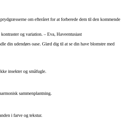
af prydgræsserne om efteråret for at forberede dem til den kommende
e kontraster og variation. – Eva, Haveentusiast
ndle din udendørs oase. Glæd dig til at se din have blomstre med
ække insekter og småfugle.
en harmonisk sammenplantning.
den i farve og tekstur.