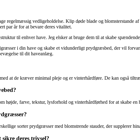
retage regelmæssig vedligeholdelse. Klip døde blade og blomsterstande 
par år for at bevare deres vitalitet.
 struktur til enhver have. Jeg elsker at bruge dem til at skabe spændend
græsser i din have og skabe et vidunderligt prydgræsbed, der vil forva
evægelse til dit haveanlæg.
g med at de kræver minimal pleje og er vinterhårdføre. De kan også tiltr
avebed?
om højde, farve, tekstur, lysforhold og vinterhårdførhed for at skabe 
ydgræsser?
ellige sorter prydgræsser med blomstrende stauder, der supplerer hinan
sikre deres trivsel?