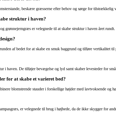
omsterstande, beskære græsserne efter behov og sørge for tilstrækkeli
kabe struktur i haven?
 grønnejerngræs er velegnede til at skabe struktur i haven året rundt.
design?
unden af bedet for at skabe en smuk baggrund og tilføre vertikalitet t
uktur i haven. De tilføjer bevægelse og lyd samt skaber levesteder for små
for at skabe et varieret bed?
inere blomstrende stauder i forskellige højder med lavtvoksende og hø
pasgræs, er velegnede til brug i højbede, da de ikke skygger for andre