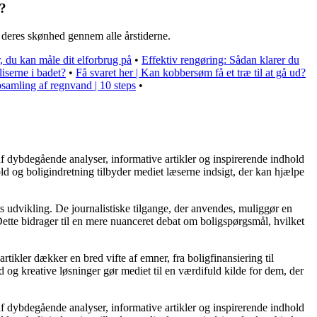
t?
 deres skønhed gennem alle årstiderne.
 du kan måle dit elforbrug på
•
Effektiv rengøring: Sådan klarer du
liserne i badet?
•
Få svaret her | Kan kobbersøm få et træ til at gå ud?
psamling af regnvand | 10 steps
•
af dybdegående analyser, informative artikler og inspirerende indhold
ld og boligindretning tilbyder mediet læserne indsigt, der kan hjælpe
s udvikling. De journalistiske tilgange, der anvendes, muliggør en
ette bidrager til en mere nuanceret debat om boligspørgsmål, hvilket
rtikler dækker en bred vifte af emner, fra boligfinansiering til
d og kreative løsninger gør mediet til en værdifuld kilde for dem, der
af dybdegående analyser, informative artikler og inspirerende indhold