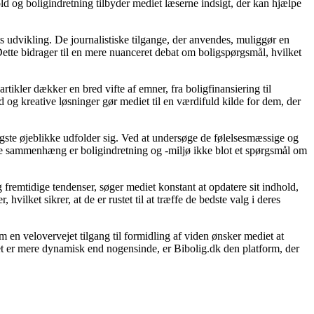
ld og boligindretning tilbyder mediet læserne indsigt, der kan hjælpe
s udvikling. De journalistiske tilgange, der anvendes, muliggør en
ette bidrager til en mere nuanceret debat om boligspørgsmål, hvilket
rtikler dækker en bred vifte af emner, fra boligfinansiering til
d og kreative løsninger gør mediet til en værdifuld kilde for dem, der
gtigste øjeblikke udfolder sig. Ved at undersøge de følelsesmæssige og
denne sammenhæng er boligindretning og -miljø ikke blot et spørgsmål om
 fremtidige tendenser, søger mediet konstant at opdatere sit indhold,
vilket sikrer, at de er rustet til at træffe de bedste valg i deres
 en velovervejet tilgang til formidling af viden ønsker mediet at
et er mere dynamisk end nogensinde, er Bibolig.dk den platform, der