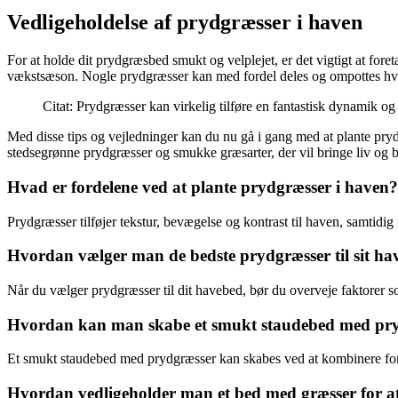
Vedligeholdelse af prydgræsser i haven
For at holde dit prydgræsbed smukt og velplejet, er det vigtigt at fo
vækstsæson. Nogle prydgræsser kan med fordel deles og ompottes hvert 
Citat: Prydgræsser kan virkelig tilføre en fantastisk dynamik og
Med disse tips og vejledninger kan du nu gå i gang med at plante pryd
stedsegrønne prydgræsser og smukke græsarter, der vil bringe liv og b
Hvad er fordelene ved at plante prydgræsser i haven?
Prydgræsser tilføjer tekstur, bevægelse og kontrast til haven, samtidi
Hvordan vælger man de bedste prydgræsser til sit h
Når du vælger prydgræsser til dit havebed, bør du overveje faktorer s
Hvordan kan man skabe et smukt staudebed med pr
Et smukt staudebed med prydgræsser kan skabes ved at kombinere forsk
Hvordan vedligeholder man et bed med græsser for at 