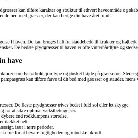
ser kan tilføre karakter og struktur til ethvert haveområde og skabe s
nde bed med græsser, der kan berige din have året rundt.
gelse i haven. De kan bruges i alt fra staudebede til krukker og højbede
sker. De bedste prydgræsser til haven er ofte vinterhårdføre og stedsegr
in have
 faktorer som lysforhold, jordtype og ønsket højde på græsserne. Stedseg
ampasgræs kan tilføre farve til dit bed med græsser og stauder, mens vi
ser. De fleste prydgræsser trives bedst i fuld sol eller let skygge.
g for at sikre optimal vækstbetingelser.
g dybere end rodklumpens størrelse.
er dækket helt.
ssigt, især i tørre perioder.
æsserne for at bevare fugtigheden og mindske ukrudt.