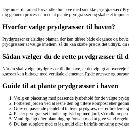
Drømmer du om at forvandle din have med smukke prydgræsser? Prydgræs
dig gennem processen med at plante prydgræsser og skabe et imponere
Hvorfor vælge prydgræsser til haven?
Prydgræsser er alsidige planter, der kan tilføre både elegance og bevæ
prydgræsser at vælge imellem, så du kan skabe præcis det udtryk, du øn
Sådan vælger du de rette prydgræsser til d
Når du skal vælge prydgræsser til din have, er det vigtigt at overveje
græsser kan bidrage med vertikale elementer. Røde græsser og purpur p
Guide til at plante prydgræsser i haven
Vælg en placering med passende lysforhold for de valgte prydgræs
Forbered jorden ved at løsne den og tilføre kompost eller gødnin
Grav en passende plantehul til hver prydgræs, der er bredere o
Placer prydgræsset i hullet og fyld op med jord, så rodklumpen 
Vand rigeligt efter plantning og fortsæt med at give vand regelmæ
Du kan supplere med et lag muld eller barkflis omkring prydgr