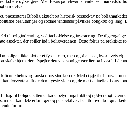
jere, købere og sælgere. Med fokus på relevante tendenser, markedsforho
igbesiddelse.
t, præsenterer Bibolig aktuelt og historisk perspektiv på boligmarkedet
litiske beslutninger og sociale tendenser påvirker boligkøb og -salg. D
åd til boligindretning, vedligeholdelse og investering. De tilgængelige a
e aspekter, der spiller ind i boligverdenen. Dette fokus på praktiske rå
dan boligen ikke blot er et fysisk rum, men også et sted, hvor livets vi
il at skabe hjem, der afspejler deres personlige værdier og livsstil. I 
e skiftende behov og ønsker hos sine læsere. Med et øje for innovation og
 kan forvente at finde den nyeste viden og de mest aktuelle diskussioner, h
s bidrag til boligdebatten er både betydningsfuldt og nødvendigt. Gennem
r sammen kan dele erfaringer og perspektiver. I en tid hvor boligmarked
derende forum.