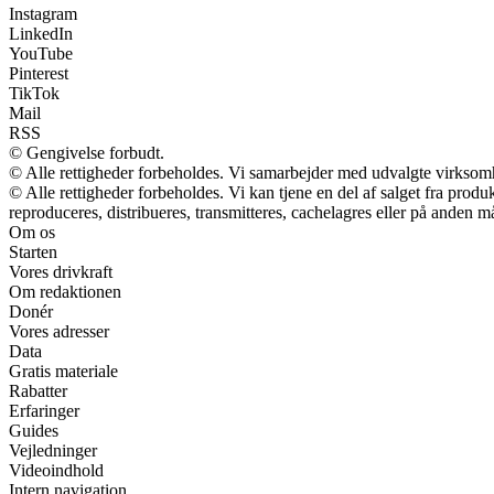
Instagram
LinkedIn
YouTube
Pinterest
TikTok
Mail
RSS
© Gengivelse forbudt.
© Alle rettigheder forbeholdes. Vi samarbejder med udvalgte virksomh
© Alle rettigheder forbeholdes. Vi kan tjene en del af salget fra prod
reproduceres, distribueres, transmitteres, cachelagres eller på anden m
Om os
Starten
Vores drivkraft
Om redaktionen
Donér
Vores adresser
Data
Gratis materiale
Rabatter
Erfaringer
Guides
Vejledninger
Videoindhold
Intern navigation