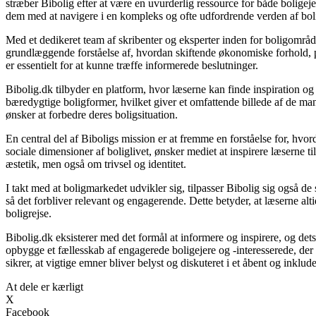
stræber Bibolig efter at være en uvurderlig ressource for både bolige
dem med at navigere i en kompleks og ofte udfordrende verden af bol
Med et dedikeret team af skribenter og eksperter inden for boligområde
grundlæggende forståelse af, hvordan skiftende økonomiske forhold, po
er essentielt for at kunne træffe informerede beslutninger.
Bibolig.dk tilbyder en platform, hvor læserne kan finde inspiration og r
bæredygtige boligformer, hvilket giver et omfattende billede af de mang
ønsker at forbedre deres boligsituation.
En central del af Biboligs mission er at fremme en forståelse for, hvor
sociale dimensioner af boliglivet, ønsker mediet at inspirere læserne t
æstetik, men også om trivsel og identitet.
I takt med at boligmarkedet udvikler sig, tilpasser Bibolig sig også d
så det forbliver relevant og engagerende. Dette betyder, at læserne altid
boligrejse.
Bibolig.dk eksisterer med det formål at informere og inspirere, og det
opbygge et fællesskab af engagerede boligejere og -interesserede, de
sikrer, at vigtige emner bliver belyst og diskuteret i et åbent og inklu
At dele er kærligt
X
Facebook