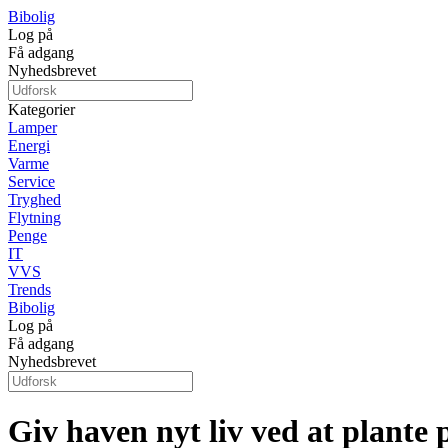
Bibolig
Log på
Få adgang
Nyhedsbrevet
Kategorier
Lamper
Energi
Varme
Service
Tryghed
Flytning
Penge
IT
VVS
Trends
Bibolig
Log på
Få adgang
Nyhedsbrevet
Giv haven nyt liv ved at plante