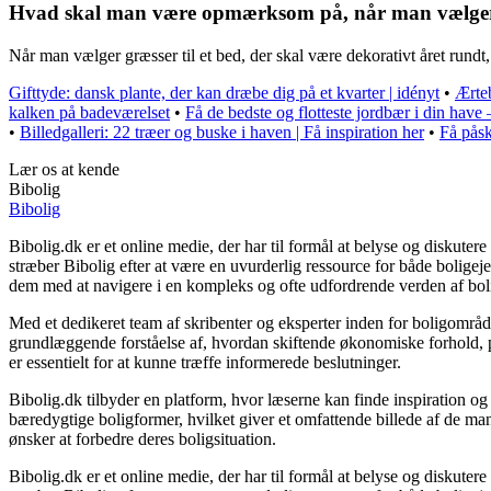
Hvad skal man være opmærksom på, når man vælger græ
Når man vælger græsser til et bed, der skal være dekorativt året rund
Gifttyde: dansk plante, der kan dræbe dig på et kvarter | idényt
•
Ærteb
kalken på badeværelset
•
Få de bedste og flotteste jordbær i din have
•
Billedgalleri: 22 træer og buske i haven | Få inspiration her
•
Få påsk
Lær os at kende
Bibolig
Bibolig
Bibolig.dk er et online medie, der har til formål at belyse og diskut
stræber Bibolig efter at være en uvurderlig ressource for både bolige
dem med at navigere i en kompleks og ofte udfordrende verden af bol
Med et dedikeret team af skribenter og eksperter inden for boligområde
grundlæggende forståelse af, hvordan skiftende økonomiske forhold, po
er essentielt for at kunne træffe informerede beslutninger.
Bibolig.dk tilbyder en platform, hvor læserne kan finde inspiration og r
bæredygtige boligformer, hvilket giver et omfattende billede af de mang
ønsker at forbedre deres boligsituation.
Bibolig.dk er et online medie, der har til formål at belyse og diskut