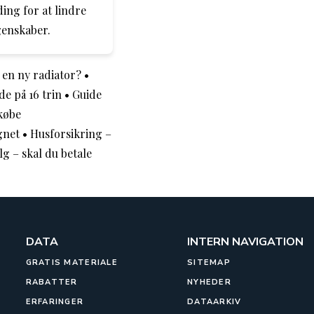
ing for at lindre
genskaber.
l en ny radiator?
•
de på 16 trin
•
Guide
købe
gnet
•
Husforsikring –
lg – skal du betale
DATA
INTERN NAVIGATION
GRATIS MATERIALE
SITEMAP
RABATTER
NYHEDER
ERFARINGER
DATAARKIV