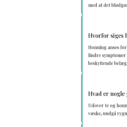
med at det blødgø
Hvorfor siges 
Honning anses for 
lindre symptomer p
beskyttende belægn
Hvad er nogle 
Udover te og honn
væske, undgå rygni