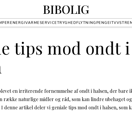
BIBOLIG
MPER
ENERGI
VARME
SERVICE
TRYGHED
FLYTNING
PENGE
IT
VVS
TRE
e tips mod ondt i
n
evet en irriterende fornemmelse af ondt i halsen, der bare i
en række naturlige midler og råd, som kan lindre ubehaget og
 denne artikel deler vi geniale tips mod ondt i halsen, som k