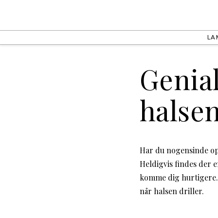
LA
Genial
halse
Har du nogensinde opl
Heldigvis findes der 
komme dig hurtigere. I
når halsen driller.