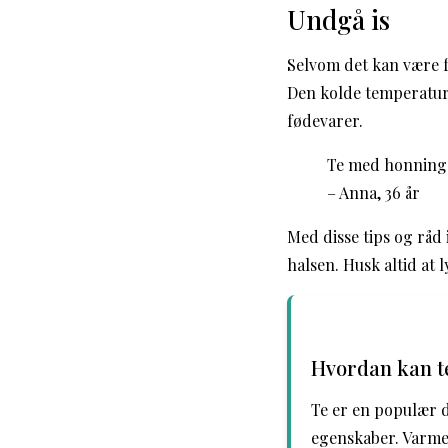
Undgå is
Selvom det kan være fr
Den kolde temperatur k
fødevarer.
Te med honning e
– Anna, 36 år
Med disse tips og råd
halsen. Husk altid at 
Hvordan kan te
Te er en populær d
egenskaber. Varme 