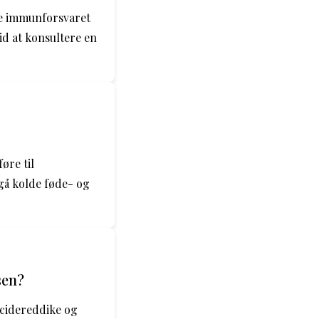
ke immunforsvaret
id at konsultere en
øre til
å kolde føde- og
sen?
ecidereddike og