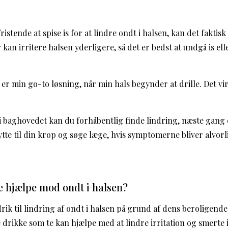
istende at spise is for at lindre ondt i halsen, kan det faktis
an irritere halsen yderligere, så det er bedst at undgå is ell
r min go-to løsning, når min hals begynder at drille. Det vi
 i baghovedet kan du forhåbentlig finde lindring, næste gang d
lytte til din krop og søge læge, hvis symptomerne bliver alvorl
 hjælpe mod ondt i halsen?
rik til lindring af ondt i halsen på grund af dens beroligend
drikke som te kan hjælpe med at lindre irritation og smerte i