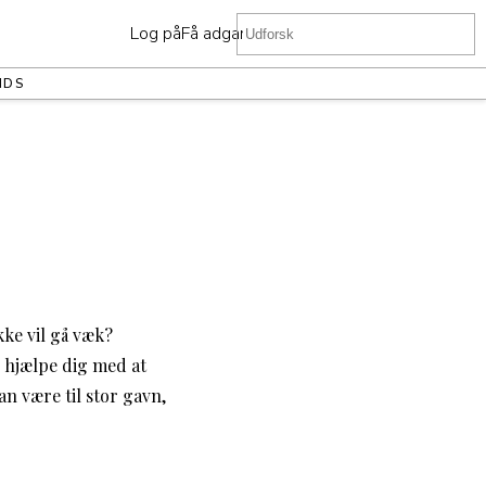
Log på
Få adgang
NDS
kke vil gå væk?
 hjælpe dig med at
an være til stor gavn,