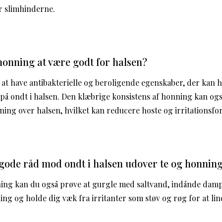
r slimhinderne.
honning at være godt for halsen?
at have antibakterielle og beroligende egenskaber, der kan 
å ondt i halsen. Den klæbrige konsistens af honning kan ogs
ing over halsen, hvilket kan reducere hoste og irritationsf
gode råd mod ondt i halsen udover te og honnin
ing kan du også prøve at gurgle med saltvand, indånde damp
ng og holde dig væk fra irritanter som støv og røg for at lin