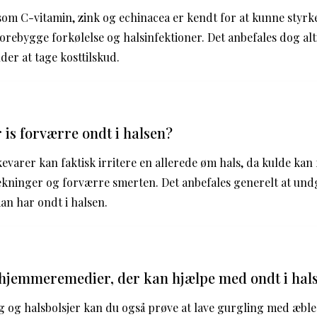
som C-vitamin, zink og echinacea er kendt for at kunne styr
orebygge forkølelse og halsinfektioner. Det anbefales dog alt
der at tage kosttilskud.
 is forværre ondt i halsen?
kevarer kan faktisk irritere en allerede øm hals, da kulde kan f
inger og forværre smerten. Det anbefales generelt at undg
an har ondt i halsen.
 hjemmeremedier, der kan hjælpe med ondt i hal
g og halsbolsjer kan du også prøve at lave gurgling med æbl