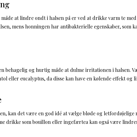
ing
iv måde at lindre ondt i halsen på er ved at drikke varm te m
lsen, mens honningen har antibakterielle egenskaber, som k
en behagelig og hurtig måde at dulme irritationen i halsen. V
ol eller eucalyptus, da disse kan have en kølende effekt og l
e
sen, kan det være en god idé at vælge bløde og letfordøjelige
me drikke som bouillon eller ingefærtea kan også være lindre