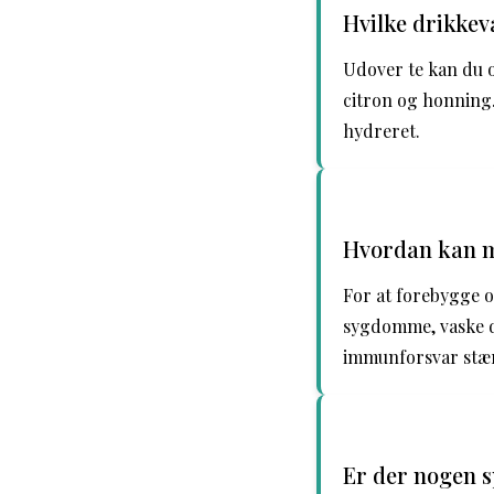
Hvilke drikkev
Udover te kan du o
citron og honning.
hydreret.
Hvordan kan ma
For at forebygge 
sygdomme, vaske d
immunforsvar stæ
Er der nogen s