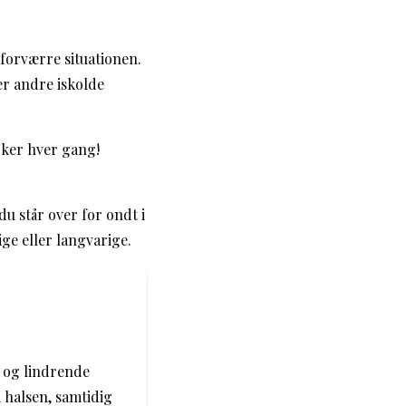
k forværre situationen.
er andre iskolde
rker hver gang!
u står over for ondt i
ige eller langvarige.
e og lindrende
 halsen, samtidig