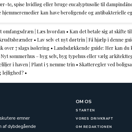
ær-te, spise hvidløg eller bruge eucalyptusolie til dampindånd
se hjemmeremedier kan have beroligende og antibakterielle e
et omfangsdræn | Læs hvordan
•
Kan det betale sig at skifte ti
ukrudtsbrænder
•
Lav selv et nyt dørtrin | Få hjælp i denne gui
lik over 7 slags isolering
•
Landsdækkende guide: Her kan du 
•
Nyt sommerhus – byg selv, byg typehus eller vælg arkitektte
liljer i haven | Plant i 5 nemme trin
•
Skatteregler ved boligsa
g lejlighed?
•
OM OS
STARTEN
diskutere emner
VORES DRIVKRAFT
on af dybdegående
OM REDAKTIONEN