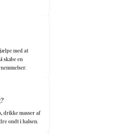
hjælpe med at
å skabe en
ornemmelser.
g?
, drikke masser af
dre ondt i halsen.