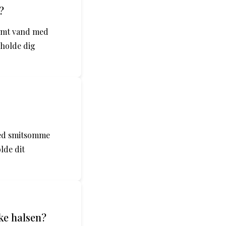
?
armt vand med
 holde dig
med smitsomme
lde dit
ke halsen?