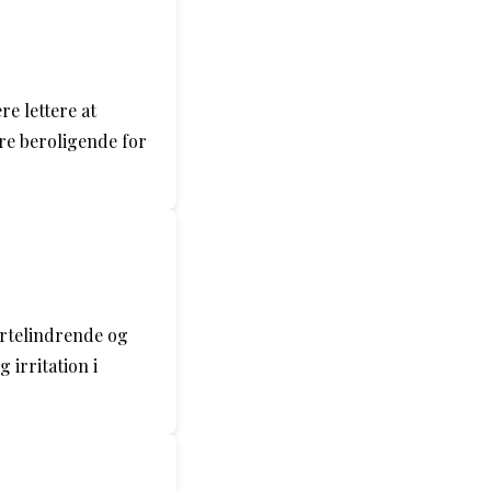
e lettere at
re beroligende for
ertelindrende og
 irritation i