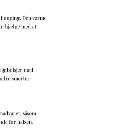
ed honning. Den varme
an hjælpe med at
ælg bolsjer med
indre smerter.
 madvarer, såsom
nde for halsen.