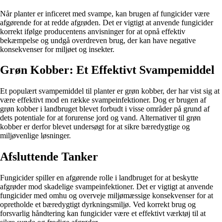
Når planter er inficeret med svampe, kan brugen af fungicider være
afgørende for at redde afgrøden. Det er vigtigt at anvende fungicider
korrekt ifølge producentens anvisninger for at opnå effektiv
bekæmpelse og undgå overdreven brug, der kan have negative
konsekvenser for miljøet og insekter.
Grøn Kobber: Et Effektivt Svampemiddel
Et populært svampemiddel til planter er grøn kobber, der har vist sig at
være effektivt mod en række svampeinfektioner. Dog er brugen af
grøn kobber i landbruget blevet forbudt i visse områder på grund af
dets potentiale for at forurense jord og vand. Alternativer til grøn
kobber er derfor blevet undersøgt for at sikre bæredygtige og
miljøvenlige løsninger.
Afsluttende Tanker
Fungicider spiller en afgørende rolle i landbruget for at beskytte
afgrøder mod skadelige svampeinfektioner. Det er vigtigt at anvende
fungicider med omhu og overveje miljømæssige konsekvenser for at
opretholde et bæredygtigt dyrkningsmiljø. Ved korrekt brug og
forsvarlig håndtering kan fungicider være et effektivt værktøj til at