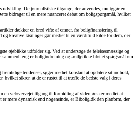
s udvikling. De journalistiske tilgange, der anvendes, muliggør en
ette bidrager til en mere nuanceret debat om boligspørgsmål, hvilket
rtikler dækker en bred vifte af emner, fra boligfinansiering til
d og kreative løsninger gør mediet til en værdifuld kilde for dem, der
gtigste øjeblikke udfolder sig. Ved at undersøge de følelsesmæssige og
denne sammenhæng er boligindretning og -miljø ikke blot et spørgsmål om
 fremtidige tendenser, søger mediet konstant at opdatere sit indhold,
vilket sikrer, at de er rustet til at træffe de bedste valg i deres
 en velovervejet tilgang til formidling af viden ønsker mediet at
et er mere dynamisk end nogensinde, er Bibolig.dk den platform, der