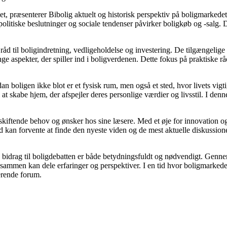
t, præsenterer Bibolig aktuelt og historisk perspektiv på boligmarkedet
litiske beslutninger og sociale tendenser påvirker boligkøb og -salg. D
åd til boligindretning, vedligeholdelse og investering. De tilgængelige a
e aspekter, der spiller ind i boligverdenen. Dette fokus på praktiske rå
dan boligen ikke blot er et fysisk rum, men også et sted, hvor livets vi
il at skabe hjem, der afspejler deres personlige værdier og livsstil. I 
e skiftende behov og ønsker hos sine læsere. Med et øje for innovation og
 kan forvente at finde den nyeste viden og de mest aktuelle diskussioner, h
s bidrag til boligdebatten er både betydningsfuldt og nødvendigt. Gennem
r sammen kan dele erfaringer og perspektiver. I en tid hvor boligmarked
derende forum.