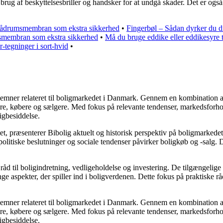
rug af beskyttelsesbriller og handsker for at undgå skader. Det er også
ådrumsmembran som ekstra sikkerhed
•
Fingerbøl – Sådan dyrker du di
membran som ekstra sikkerhed
•
Må du bruge eddike eller eddikesyre 
-tegninger i sort-hvid
•
ere emner relateret til boligmarkedet i Danmark. Gennem en kombination 
jere, købere og sælgere. Med fokus på relevante tendenser, markedsforho
igbesiddelse.
t, præsenterer Bibolig aktuelt og historisk perspektiv på boligmarkedet
litiske beslutninger og sociale tendenser påvirker boligkøb og -salg. D
åd til boligindretning, vedligeholdelse og investering. De tilgængelige a
e aspekter, der spiller ind i boligverdenen. Dette fokus på praktiske rå
ere emner relateret til boligmarkedet i Danmark. Gennem en kombination 
jere, købere og sælgere. Med fokus på relevante tendenser, markedsforho
igbesiddelse.