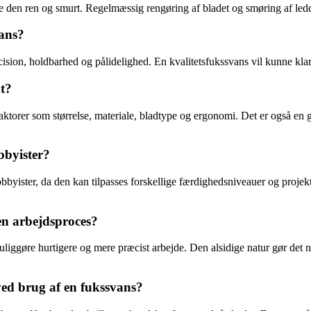
de den ren og smurt. Regelmæssig rengøring af bladet og smøring af ledde
vans?
cision, holdbarhed og pålidelighed. En kvalitetsfukssvans vil kunne klar
kt?
 faktorer som størrelse, materiale, bladtype og ergonomi. Det er også en g
bbyister?
byister, da den kan tilpasses forskellige færdighedsniveauer og projekter
 en arbejdsproces?
muliggøre hurtigere og mere præcist arbejde. Den alsidige natur gør det n
ved brug af en fukssvans?