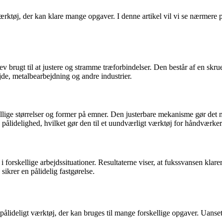
ærktøj, der kan klare mange opgaver. I denne artikel vil vi se nærmere p
lev brugt til at justere og stramme træforbindelser. Den består af en s
jde, metalbearbejdning og andre industrier.
lige størrelser og former på emner. Den justerbare mekanisme gør det mul
ålidelighed, hvilket gør den til et uundværligt værktøj for håndværker
 i forskellige arbejdssituationer. Resultaterne viser, at fukssvansen kla
sikrer en pålidelig fastgørelse.
ålideligt værktøj, der kan bruges til mange forskellige opgaver. Uanset 