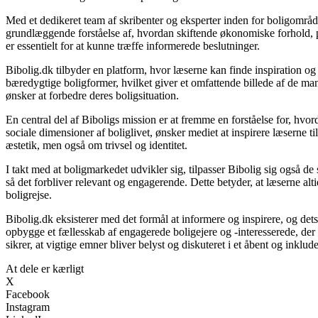
Med et dedikeret team af skribenter og eksperter inden for boligområde
grundlæggende forståelse af, hvordan skiftende økonomiske forhold, po
er essentielt for at kunne træffe informerede beslutninger.
Bibolig.dk tilbyder en platform, hvor læserne kan finde inspiration og r
bæredygtige boligformer, hvilket giver et omfattende billede af de mang
ønsker at forbedre deres boligsituation.
En central del af Biboligs mission er at fremme en forståelse for, hvor
sociale dimensioner af boliglivet, ønsker mediet at inspirere læserne t
æstetik, men også om trivsel og identitet.
I takt med at boligmarkedet udvikler sig, tilpasser Bibolig sig også d
så det forbliver relevant og engagerende. Dette betyder, at læserne altid
boligrejse.
Bibolig.dk eksisterer med det formål at informere og inspirere, og det
opbygge et fællesskab af engagerede boligejere og -interesserede, de
sikrer, at vigtige emner bliver belyst og diskuteret i et åbent og inklu
At dele er kærligt
X
Facebook
Instagram