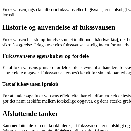
Fukssvansen, også kendt som fuksvans eller fugtsvans, er et alsidigt v
formål.
Historie og anvendelse af fukssvansen
Fukssvansen har sin oprindelse som et traditionelt håndværktøj, der b
sikre fastgørelse. I dag anvendes fukssvansen stadig inden for træarbe
Fukssvansens egenskaber og fordele
En af fukssvansens primære fordele er dens evne til at håndtere forskel
lang række opgaver. Fukssvansen er også kendt for sin holdbarhed og p
Test af fukssvansen i praksis
For at undersøge fukssvansens effektivitet har vi udført en række tests
gør det nemt at skifte mellem forskellige opgaver, og dens stærke greb 
Afsluttende tanker
Sammenfattende kan det konkluderes, at fukssvansen er et alsidigt og p
fukssvansen være en nyttig tilføjelse til din værktøjskasse.