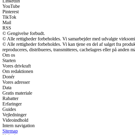
LinkedIn
YouTube
Pinterest
TikTok
Mail
RSS
© Gengivelse forbudt.
© Alle rettigheder forbeholdes. Vi samarbejder med udvalgte virksomh
© Alle rettigheder forbeholdes. Vi kan tjene en del af salget fra prod
reproduceres, distribueres, transmitteres, cachelagres eller på anden m
Om os
Starten
Vores drivkraft
Om redaktionen
Donér
Vores adresser
Data
Gratis materiale
Rabatter
Erfaringer
Guides
Vejledninger
Videoindhold
Intern navigation
Sitemap