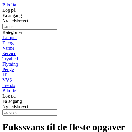
Bibolig
Log på
Få adgang
Nyhedsbrevet
Kategorier
Lamper
Energi
Varme
Service
Tryghed
Flytning
Penge
IT
VVS
Trends
Bibolig
Log på
Få adgang
Nyhedsbrevet
Fukssvans til de fleste opgaver –