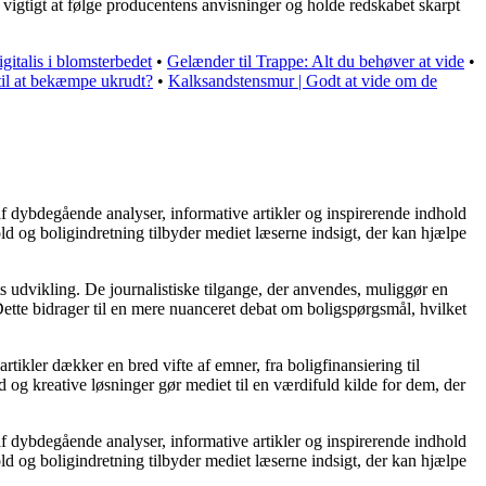
 vigtigt at følge producentens anvisninger og holde redskabet skarpt
gitalis i blomsterbedet
•
Gelænder til Trappe: Alt du behøver at vide
•
til at bekæmpe ukrudt?
•
Kalksandstensmur | Godt at vide om de
af dybdegående analyser, informative artikler og inspirerende indhold
ld og boligindretning tilbyder mediet læserne indsigt, der kan hjælpe
s udvikling. De journalistiske tilgange, der anvendes, muliggør en
ette bidrager til en mere nuanceret debat om boligspørgsmål, hvilket
rtikler dækker en bred vifte af emner, fra boligfinansiering til
d og kreative løsninger gør mediet til en værdifuld kilde for dem, der
af dybdegående analyser, informative artikler og inspirerende indhold
ld og boligindretning tilbyder mediet læserne indsigt, der kan hjælpe