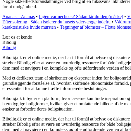
Nogle sikkerhedsforanstaltninger ved brug af en fukssvans inkluderer b
for at undgå uheld.
Ananas – Ananas
•
Ingen varmecheck? Sådan får du den (måske)
•
V
Efterisolering | Sådan isolerer du husets ydervægge indefra
•
Vådrums
karakteristiske hvide mursten
•
Tegninger af blomster – Flotte blomster
Lær os at kende
Bibolig
Bibolig
Bibolig.dk er et online medie, der har til formål at belyse og diskut
stræber Bibolig efter at være en uvurderlig ressource for både bolige
dem med at navigere i en kompleks og ofte udfordrende verden af bol
Med et dedikeret team af skribenter og eksperter inden for boligområde
grundlæggende forståelse af, hvordan skiftende økonomiske forhold, po
er essentielt for at kunne træffe informerede beslutninger.
Bibolig.dk tilbyder en platform, hvor læserne kan finde inspiration og r
bæredygtige boligformer, hvilket giver et omfattende billede af de mang
ønsker at forbedre deres boligsituation.
Bibolig.dk er et online medie, der har til formål at belyse og diskut
stræber Bibolig efter at være en uvurderlig ressource for både bolige
dem med at navigere i en kompleks og ofte udfordrende verden af bol