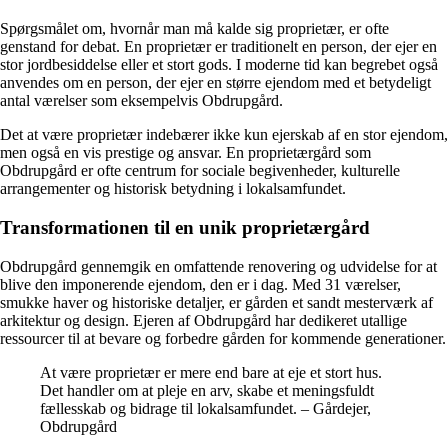
Spørgsmålet om, hvornår man må kalde sig proprietær, er ofte
genstand for debat. En proprietær er traditionelt en person, der ejer en
stor jordbesiddelse eller et stort gods. I moderne tid kan begrebet også
anvendes om en person, der ejer en større ejendom med et betydeligt
antal værelser som eksempelvis Obdrupgård.
Det at være proprietær indebærer ikke kun ejerskab af en stor ejendom,
men også en vis prestige og ansvar. En proprietærgård som
Obdrupgård er ofte centrum for sociale begivenheder, kulturelle
arrangementer og historisk betydning i lokalsamfundet.
Transformationen til en unik proprietærgård
Obdrupgård gennemgik en omfattende renovering og udvidelse for at
blive den imponerende ejendom, den er i dag. Med 31 værelser,
smukke haver og historiske detaljer, er gården et sandt mesterværk af
arkitektur og design. Ejeren af Obdrupgård har dedikeret utallige
ressourcer til at bevare og forbedre gården for kommende generationer.
At være proprietær er mere end bare at eje et stort hus.
Det handler om at pleje en arv, skabe et meningsfuldt
fællesskab og bidrage til lokalsamfundet. – Gårdejer,
Obdrupgård