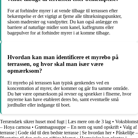
For at forhindre myrer i at vende tilbage til terrassen efter
bekæmpelse er det vigtigt at fjerne alle tiltrækningspunkter,
såsom madrester og vandpytter. Du kan også anlægge en
barriere af naturlige midler som kanel, kaffegrums eller
bagepulver for at forhindre myrer i at komme tilbage.
Hvordan kan man identificere et myrebo på
terrassen, og hvor skal man især være
opmærksom?
Et myrebo på terrassen kan typisk genkendes ved en
koncentration af myrer, der kommer og går fra samme område.
Du bør være opmærksom på revner og sprækker i fliserne, hvor
myrerne kan have etableret deres bo, samt eventuelle små
jordhuller eller indgange til boet.
Terrændæk sikrer huset mod fugt | Læs mere om de 3 lag
•
Voksblomst
– Hoya carnosa
•
Grøntsagssuppe – En nem og sund opskrift
•
Valg af
terrasse | Gode råd til den bedste terrasse | Se hvordan her
•
Påskelilje –