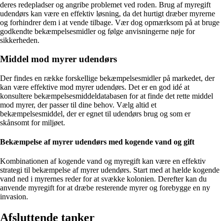
deres redepladser og angribe problemet ved roden. Brug af myregift
udendørs kan være en effektiv løsning, da det hurtigt dræber myrerne
og forhindrer dem i at vende tilbage. Vær dog opmærksom på at bruge
godkendte bekæmpelsesmidler og følge anvisningerne nøje for
sikkerheden.
Middel mod myrer udendørs
Der findes en række forskellige bekæmpelsesmidler på markedet, der
kan være effektive mod myrer udendørs. Det er en god idé at
konsultere bekæmpelsesmiddeldatabasen for at finde det rette middel
mod myrer, der passer til dine behov. Vælg altid et
bekæmpelsesmiddel, der er egnet til udendørs brug og som er
skånsomt for miljøet.
Bekæmpelse af myrer udendørs med kogende vand og gift
Kombinationen af kogende vand og myregift kan være en effektiv
strategi til bekæmpelse af myrer udendørs. Start med at hælde kogende
vand ned i myrernes reder for at svække kolonien. Derefter kan du
anvende myregift for at dræbe resterende myrer og forebygge en ny
invasion.
Afsluttende tanker