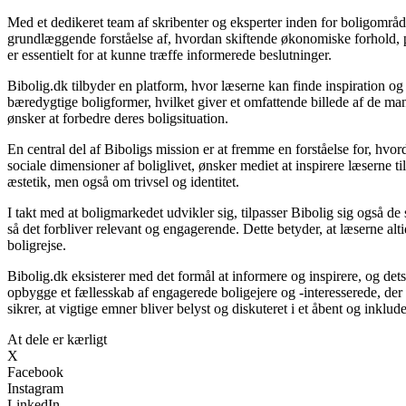
Med et dedikeret team af skribenter og eksperter inden for boligområde
grundlæggende forståelse af, hvordan skiftende økonomiske forhold, po
er essentielt for at kunne træffe informerede beslutninger.
Bibolig.dk tilbyder en platform, hvor læserne kan finde inspiration og r
bæredygtige boligformer, hvilket giver et omfattende billede af de mang
ønsker at forbedre deres boligsituation.
En central del af Biboligs mission er at fremme en forståelse for, hvor
sociale dimensioner af boliglivet, ønsker mediet at inspirere læserne t
æstetik, men også om trivsel og identitet.
I takt med at boligmarkedet udvikler sig, tilpasser Bibolig sig også d
så det forbliver relevant og engagerende. Dette betyder, at læserne altid
boligrejse.
Bibolig.dk eksisterer med det formål at informere og inspirere, og det
opbygge et fællesskab af engagerede boligejere og -interesserede, de
sikrer, at vigtige emner bliver belyst og diskuteret i et åbent og inklu
At dele er kærligt
X
Facebook
Instagram
LinkedIn