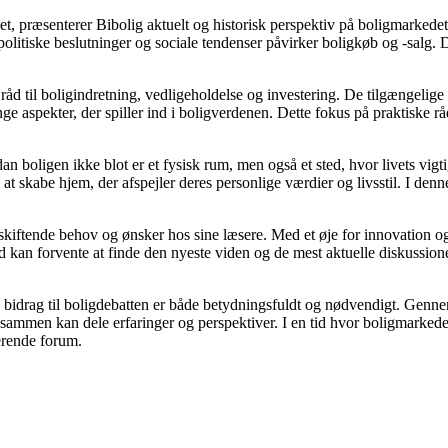
t, præsenterer Bibolig aktuelt og historisk perspektiv på boligmarkedet
litiske beslutninger og sociale tendenser påvirker boligkøb og -salg. D
åd til boligindretning, vedligeholdelse og investering. De tilgængelige a
e aspekter, der spiller ind i boligverdenen. Dette fokus på praktiske rå
dan boligen ikke blot er et fysisk rum, men også et sted, hvor livets vi
il at skabe hjem, der afspejler deres personlige værdier og livsstil. I 
e skiftende behov og ønsker hos sine læsere. Med et øje for innovation og
 kan forvente at finde den nyeste viden og de mest aktuelle diskussioner, h
s bidrag til boligdebatten er både betydningsfuldt og nødvendigt. Gennem
r sammen kan dele erfaringer og perspektiver. I en tid hvor boligmarked
derende forum.