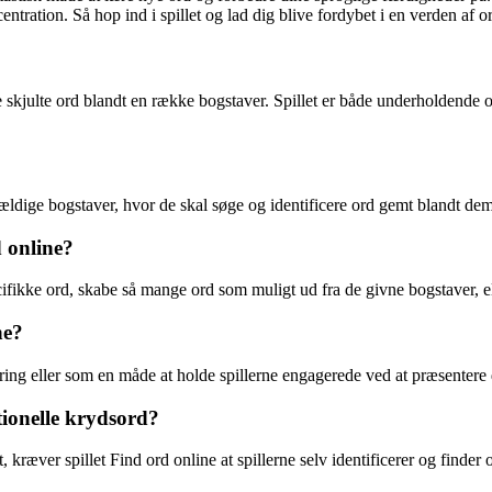
ration. Så hop ind i spillet og lad dig blive fordybet i en verden af or
finde skjulte ord blandt en række bogstaver. Spillet er både underholde
ældige bogstaver, hvor de skal søge og identificere ord gemt blandt dem. S
d online?
ifikke ord, skabe så mange ord som muligt ud fra de givne bogstaver, ell
ne?
ring eller som en måde at holde spillerne engagerede ved at præsentere 
itionelle krydsord?
, kræver spillet Find ord online at spillerne selv identificerer og finder