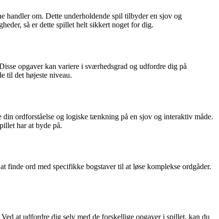
ine handler om. Dette underholdende spil tilbyder en sjov og
er, så er dette spillet helt sikkert noget for dig.
. Disse opgaver kan variere i sværhedsgrad og udfordre dig på
 til det højeste niveau.
e din ordforståelse og logiske tænkning på en sjov og interaktiv måde.
llet har at byde på.
a at finde ord med specifikke bogstaver til at løse komplekse ordgåder.
Ved at udfordre dig selv med de forskellige opgaver i spillet, kan du