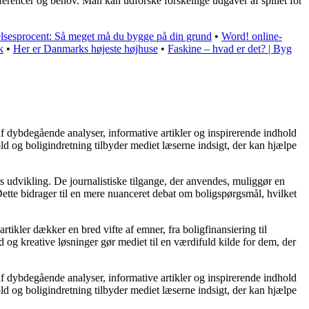
ræferencer og behov. Man kan udforske forskellige udgaver af spillet for
sesprocent: Så meget må du bygge på din grund
•
Word! online-
k
•
Her er Danmarks højeste højhuse
•
Faskine – hvad er det? | Byg
af dybdegående analyser, informative artikler og inspirerende indhold
ld og boligindretning tilbyder mediet læserne indsigt, der kan hjælpe
s udvikling. De journalistiske tilgange, der anvendes, muliggør en
ette bidrager til en mere nuanceret debat om boligspørgsmål, hvilket
rtikler dækker en bred vifte af emner, fra boligfinansiering til
d og kreative løsninger gør mediet til en værdifuld kilde for dem, der
af dybdegående analyser, informative artikler og inspirerende indhold
ld og boligindretning tilbyder mediet læserne indsigt, der kan hjælpe