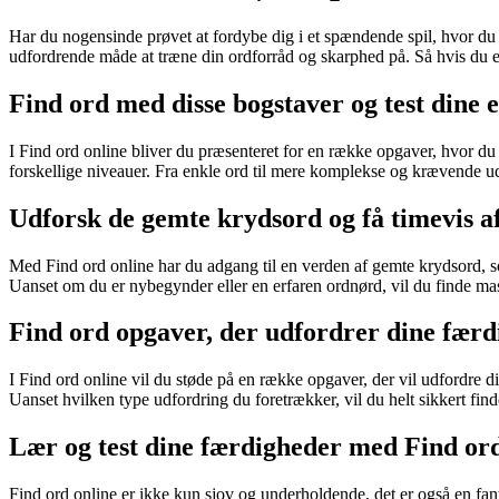
Har du nogensinde prøvet at fordybe dig i et spændende spil, hvor du s
udfordrende måde at træne din ordforråd og skarphed på. Så hvis du er 
Find ord med disse bogstaver og test dine 
I Find ord online bliver du præsenteret for en række opgaver, hvor du
forskellige niveauer. Fra enkle ord til mere komplekse og krævende udf
Udforsk de gemte krydsord og få timevis a
Med Find ord online har du adgang til en verden af gemte krydsord, som
Uanset om du er nybegynder eller en erfaren ordnørd, vil du finde ma
Find ord opgaver, der udfordrer dine fær
I Find ord online vil du støde på en række opgaver, der vil udfordre di
Uanset hvilken type udfordring du foretrækker, vil du helt sikkert find
Lær og test dine færdigheder med Find ord
Find ord online er ikke kun sjov og underholdende, det er også en fant