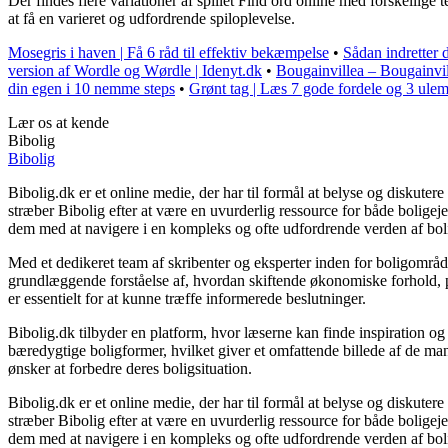
Der findes flere variationer af spillet Find ord online med forskellige
at få en varieret og udfordrende spiloplevelse.
Mosegris i haven | Få 6 råd til effektiv bekæmpelse
•
Sådan indretter 
version af Wordle og Wørdle | Idenyt.dk
•
Bougainvillea – Bougainvil
din egen i 10 nemme steps
•
Grønt tag | Læs 7 gode fordele og 3 ule
Lær os at kende
Bibolig
Bibolig
Bibolig.dk er et online medie, der har til formål at belyse og diskut
stræber Bibolig efter at være en uvurderlig ressource for både bolige
dem med at navigere i en kompleks og ofte udfordrende verden af bol
Med et dedikeret team af skribenter og eksperter inden for boligområde
grundlæggende forståelse af, hvordan skiftende økonomiske forhold, po
er essentielt for at kunne træffe informerede beslutninger.
Bibolig.dk tilbyder en platform, hvor læserne kan finde inspiration og r
bæredygtige boligformer, hvilket giver et omfattende billede af de mang
ønsker at forbedre deres boligsituation.
Bibolig.dk er et online medie, der har til formål at belyse og diskut
stræber Bibolig efter at være en uvurderlig ressource for både bolige
dem med at navigere i en kompleks og ofte udfordrende verden af bol