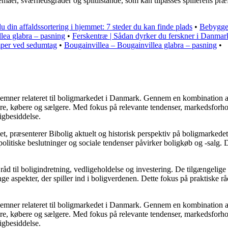
 temaer, sværhedsgrader og spiltilstande, som kan tilpasses spillerens p
du din affaldssortering i hjemmet: 7 steder du kan finde plads
•
Bebyggel
lea glabra – pasning
•
Ferskentræ | Sådan dyrker du ferskner i Danmar
mper ved sedumtag
•
Bougainvillea – Bougainvillea glabra – pasning
•
ere emner relateret til boligmarkedet i Danmark. Gennem en kombination 
jere, købere og sælgere. Med fokus på relevante tendenser, markedsforho
igbesiddelse.
t, præsenterer Bibolig aktuelt og historisk perspektiv på boligmarkedet
litiske beslutninger og sociale tendenser påvirker boligkøb og -salg. D
åd til boligindretning, vedligeholdelse og investering. De tilgængelige a
e aspekter, der spiller ind i boligverdenen. Dette fokus på praktiske rå
ere emner relateret til boligmarkedet i Danmark. Gennem en kombination 
jere, købere og sælgere. Med fokus på relevante tendenser, markedsforho
igbesiddelse.