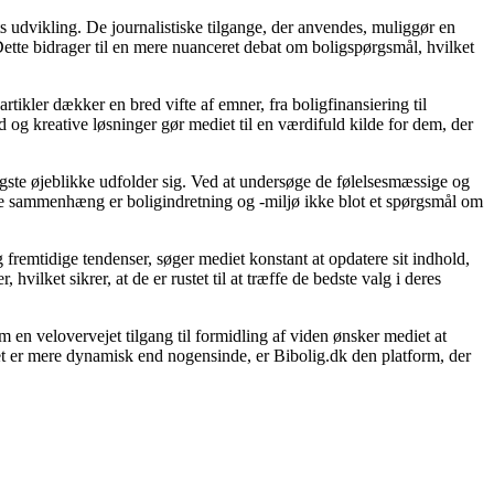
s udvikling. De journalistiske tilgange, der anvendes, muliggør en
ette bidrager til en mere nuanceret debat om boligspørgsmål, hvilket
rtikler dækker en bred vifte af emner, fra boligfinansiering til
d og kreative løsninger gør mediet til en værdifuld kilde for dem, der
gtigste øjeblikke udfolder sig. Ved at undersøge de følelsesmæssige og
denne sammenhæng er boligindretning og -miljø ikke blot et spørgsmål om
 fremtidige tendenser, søger mediet konstant at opdatere sit indhold,
vilket sikrer, at de er rustet til at træffe de bedste valg i deres
 en velovervejet tilgang til formidling af viden ønsker mediet at
et er mere dynamisk end nogensinde, er Bibolig.dk den platform, der