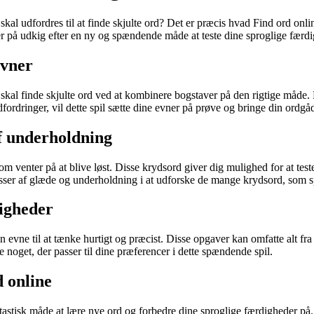
kal udfordres til at finde skjulte ord? Det er præcis hvad Find ord onl
på udkig efter en ny og spændende måde at teste dine sproglige færdighed
evner
 skal finde skjulte ord ved at kombinere bogstaver på den rigtige måde
ordringer, vil dette spil sætte dine evner på prøve og bringe din ordgåde
f underholdning
 venter på at blive løst. Disse krydsord giver dig mulighed for at test
sser af glæde og underholdning i at udforske de mange krydsord, som spi
digheder
n evne til at tænke hurtigt og præcist. Disse opgaver kan omfatte alt fr
e noget, der passer til dine præferencer i dette spændende spil.
 online
astisk måde at lære nye ord og forbedre dine sproglige færdigheder på. 