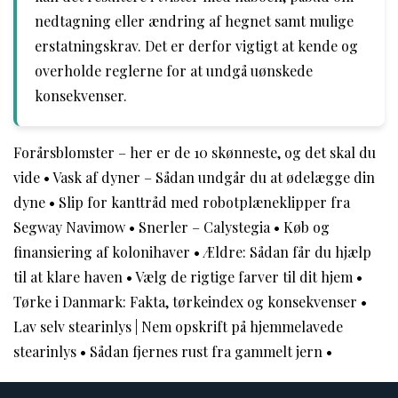
nedtagning eller ændring af hegnet samt mulige
erstatningskrav. Det er derfor vigtigt at kende og
overholde reglerne for at undgå uønskede
konsekvenser.
Forårsblomster – her er de 10 skønneste, og det skal du
vide
•
Vask af dyner – Sådan undgår du at ødelægge din
dyne
•
Slip for kanttråd med robotplæneklipper fra
Segway Navimow
•
Snerler – Calystegia
•
Køb og
finansiering af kolonihaver
•
Ældre: Sådan får du hjælp
til at klare haven
•
Vælg de rigtige farver til dit hjem
•
Tørke i Danmark: Fakta, tørkeindex og konsekvenser
•
Lav selv stearinlys | Nem opskrift på hjemmelavede
stearinlys
•
Sådan fjernes rust fra gammelt jern
•