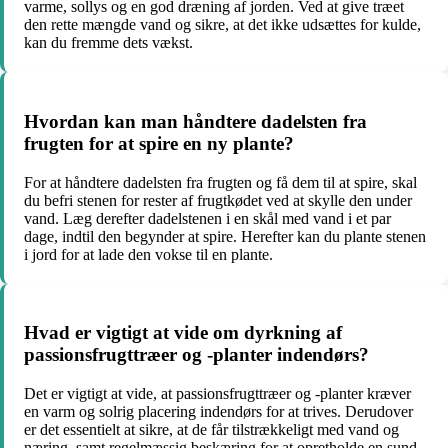
varme, sollys og en god dræning af jorden. Ved at give træet
den rette mængde vand og sikre, at det ikke udsættes for kulde,
kan du fremme dets vækst.
Hvordan kan man håndtere dadelsten fra
frugten for at spire en ny plante?
For at håndtere dadelsten fra frugten og få dem til at spire, skal
du befri stenen for rester af frugtkødet ved at skylle den under
vand. Læg derefter dadelstenen i en skål med vand i et par
dage, indtil den begynder at spire. Herefter kan du plante stenen
i jord for at lade den vokse til en plante.
Hvad er vigtigt at vide om dyrkning af
passionsfrugttræer og -planter indendørs?
Det er vigtigt at vide, at passionsfrugttræer og -planter kræver
en varm og solrig placering indendørs for at trives. Derudover
er det essentielt at sikre, at de får tilstrækkeligt med vand og
næring, samt regelmæssig beskæring for at opretholde en sund