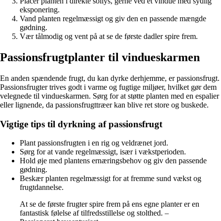
Placer planten i direkte sollys, gerne ved et vindue med sydlig
eksponering.
Vand planten regelmæssigt og giv den en passende mængde
gødning.
Vær tålmodig og vent på at se de første dadler spire frem.
Passionsfrugtplanter til vindueskarmen
En anden spændende frugt, du kan dyrke derhjemme, er passionsfrugt.
Passionsfrugter trives godt i varme og fugtige miljøer, hvilket gør dem
velegnede til vindueskarmen. Sørg for at støtte planten med en espalier
eller lignende, da passionsfrugttræer kan blive ret store og buskede.
Vigtige tips til dyrkning af passionsfrugt
Plant passionsfrugten i en rig og veldrænet jord.
Sørg for at vande regelmæssigt, især i vækstperioden.
Hold øje med plantens ernæringsbehov og giv den passende
gødning.
Beskær planten regelmæssigt for at fremme sund vækst og
frugtdannelse.
At se de første frugter spire frem på ens egne planter er en
fantastisk følelse af tilfredsstillelse og stolthed. –