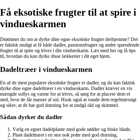
Få eksotiske frugter til at spire i
vindueskarmen
Drømmer du om at dyrke dine egne eksotiske frugter derhjemme? Det
er faktisk muligt at få både dadler, passionsfrugter og andre spændende
frugter til at spire og trives i din vindueskarm. Læs med her og få tips
til, hvordan du kan dyrke disse lækkerier i dit eget hjem.
Dadeltræer i vindueskarmen
En af de mest populære eksotiske frugter er dadler, og du kan faktisk
dyrke dine egne dadeltræer i en vindueskarm. Dadler kræver en vis
mængde sollys og varme for at trives, så sørg for at placere dem et
sted, hvor de får masser af sol. Husk også at vande dem regelmæssigt
og sikre, at de har god dræning for at undgå råd og skimmel.
Sådan dyrker du dadler
Vælg en egnet dadelplante med gode rødder og friske blade.
Plant dadeltræet i en stor nok potte med god dræning.