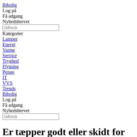
Bibolig
Log på
Få adgang
Nyhedsbrevet
Kategorier
Lamper
Energi
Varme
Service
Tryghed
Flytning
Penge
IT
VVS
Trends
Bibolig
Log på
Få adgang
Nyhedsbrevet
Er tæpper godt eller skidt for