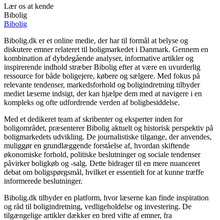
Lær os at kende
Bibolig
Bibolig
Bibolig.dk er et online medie, der har til formål at belyse og
diskutere emner relateret til boligmarkedet i Danmark. Gennem en
kombination af dybdegående analyser, informative artikler og
inspirerende indhold stræber Bibolig efter at være en uvurderlig
ressource for både boligejere, købere og sælgere. Med fokus på
relevante tendenser, markedsforhold og boligindretning tilbyder
mediet læserne indsigt, der kan hjælpe dem med at navigere i en
kompleks og ofte udfordrende verden af boligbesiddelse.
Med et dedikeret team af skribenter og eksperter inden for
boligområdet, præsenterer Bibolig aktuelt og historisk perspektiv på
boligmarkedets udvikling. De journalistiske tilgange, der anvendes,
muliggør en grundlæggende forståelse af, hvordan skiftende
økonomiske forhold, politiske beslutninger og sociale tendenser
påvirker boligkøb og -salg. Dette bidrager til en mere nuanceret
debat om boligspørgsmål, hvilket er essentielt for at kunne træffe
informerede beslutninger.
Bibolig.dk tilbyder en platform, hvor læserne kan finde inspiration
og råd til boligindretning, vedligeholdelse og investering. De
tilgængelige artikler dækker en bred vifte af emner, fra