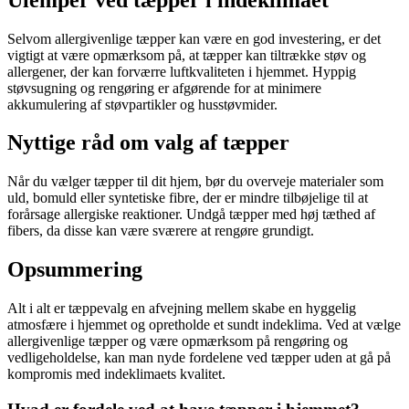
Selvom allergivenlige tæpper kan være en god investering, er det
vigtigt at være opmærksom på, at tæpper kan tiltrække støv og
allergener, der kan forværre luftkvaliteten i hjemmet. Hyppig
støvsugning og rengøring er afgørende for at minimere
akkumulering af støvpartikler og husstøvmider.
Nyttige råd om valg af tæpper
Når du vælger tæpper til dit hjem, bør du overveje materialer som
uld, bomuld eller syntetiske fibre, der er mindre tilbøjelige til at
forårsage allergiske reaktioner. Undgå tæpper med høj tæthed af
fibers, da disse kan være sværere at rengøre grundigt.
Opsummering
Alt i alt er tæppevalg en afvejning mellem skabe en hyggelig
atmosfære i hjemmet og opretholde et sundt indeklima. Ved at vælge
allergivenlige tæpper og være opmærksom på rengøring og
vedligeholdelse, kan man nyde fordelene ved tæpper uden at gå på
kompromis med indeklimaets kvalitet.