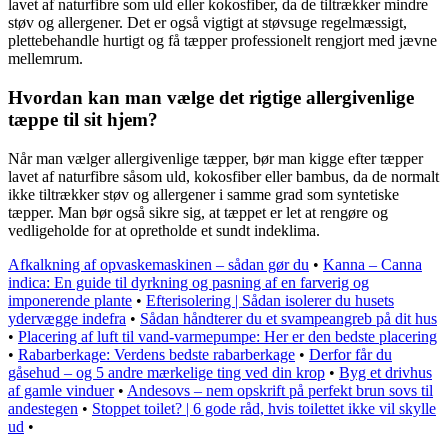
lavet af naturfibre som uld eller kokosfiber, da de tiltrækker mindre
støv og allergener. Det er også vigtigt at støvsuge regelmæssigt,
plettebehandle hurtigt og få tæpper professionelt rengjort med jævne
mellemrum.
Hvordan kan man vælge det rigtige allergivenlige
tæppe til sit hjem?
Når man vælger allergivenlige tæpper, bør man kigge efter tæpper
lavet af naturfibre såsom uld, kokosfiber eller bambus, da de normalt
ikke tiltrækker støv og allergener i samme grad som syntetiske
tæpper. Man bør også sikre sig, at tæppet er let at rengøre og
vedligeholde for at opretholde et sundt indeklima.
Afkalkning af opvaskemaskinen – sådan gør du
•
Kanna – Canna
indica: En guide til dyrkning og pasning af en farverig og
imponerende plante
•
Efterisolering | Sådan isolerer du husets
ydervægge indefra
•
Sådan håndterer du et svampeangreb på dit hus
•
Placering af luft til vand-varmepumpe: Her er den bedste placering
•
Rabarberkage: Verdens bedste rabarberkage
•
Derfor får du
gåsehud – og 5 andre mærkelige ting ved din krop
•
Byg et drivhus
af gamle vinduer
•
Andesovs – nem opskrift på perfekt brun sovs til
andestegen
•
Stoppet toilet? | 6 gode råd, hvis toilettet ikke vil skylle
ud
•