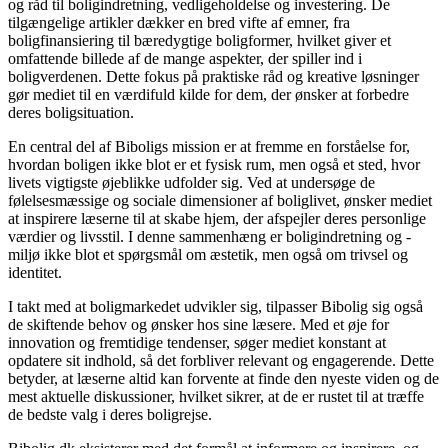
og råd til boligindretning, vedligeholdelse og investering. De
tilgængelige artikler dækker en bred vifte af emner, fra
boligfinansiering til bæredygtige boligformer, hvilket giver et
omfattende billede af de mange aspekter, der spiller ind i
boligverdenen. Dette fokus på praktiske råd og kreative løsninger
gør mediet til en værdifuld kilde for dem, der ønsker at forbedre
deres boligsituation.
En central del af Biboligs mission er at fremme en forståelse for,
hvordan boligen ikke blot er et fysisk rum, men også et sted, hvor
livets vigtigste øjeblikke udfolder sig. Ved at undersøge de
følelsesmæssige og sociale dimensioner af boliglivet, ønsker mediet
at inspirere læserne til at skabe hjem, der afspejler deres personlige
værdier og livsstil. I denne sammenhæng er boligindretning og -
miljø ikke blot et spørgsmål om æstetik, men også om trivsel og
identitet.
I takt med at boligmarkedet udvikler sig, tilpasser Bibolig sig også
de skiftende behov og ønsker hos sine læsere. Med et øje for
innovation og fremtidige tendenser, søger mediet konstant at
opdatere sit indhold, så det forbliver relevant og engagerende. Dette
betyder, at læserne altid kan forvente at finde den nyeste viden og de
mest aktuelle diskussioner, hvilket sikrer, at de er rustet til at træffe
de bedste valg i deres boligrejse.