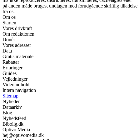
må ikke reproduceres, distribueres, transmitteres, cachelagres eller
på anden måde bruges, undtagen med forudgående skriftlig tilladelse
fra os.
Om os
Starten
Vores drivkraft
Om redaktionen
Donér
Vores adresser
Data
Gratis materiale
Rabatter
Erfaringer
Guides
Vejledninger
Videoindhold
Intern navigation
Sitemap
Nyheder
Dataarkiv
Blog
Nyhedsfeed
Bibolig.dk
Optivo Media
hej@optivomedia.dk