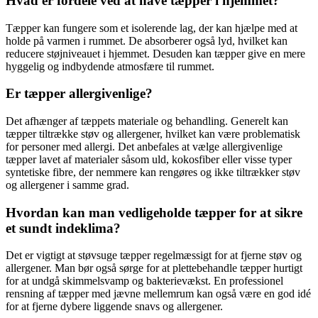
Hvad er fordele ved at have tæpper i hjemmet?
Tæpper kan fungere som et isolerende lag, der kan hjælpe med at
holde på varmen i rummet. De absorberer også lyd, hvilket kan
reducere støjniveauet i hjemmet. Desuden kan tæpper give en mere
hyggelig og indbydende atmosfære til rummet.
Er tæpper allergivenlige?
Det afhænger af tæppets materiale og behandling. Generelt kan
tæpper tiltrække støv og allergener, hvilket kan være problematisk
for personer med allergi. Det anbefales at vælge allergivenlige
tæpper lavet af materialer såsom uld, kokosfiber eller visse typer
syntetiske fibre, der nemmere kan rengøres og ikke tiltrækker støv
og allergener i samme grad.
Hvordan kan man vedligeholde tæpper for at sikre
et sundt indeklima?
Det er vigtigt at støvsuge tæpper regelmæssigt for at fjerne støv og
allergener. Man bør også sørge for at plettebehandle tæpper hurtigt
for at undgå skimmelsvamp og bakterievækst. En professionel
rensning af tæpper med jævne mellemrum kan også være en god idé
for at fjerne dybere liggende snavs og allergener.