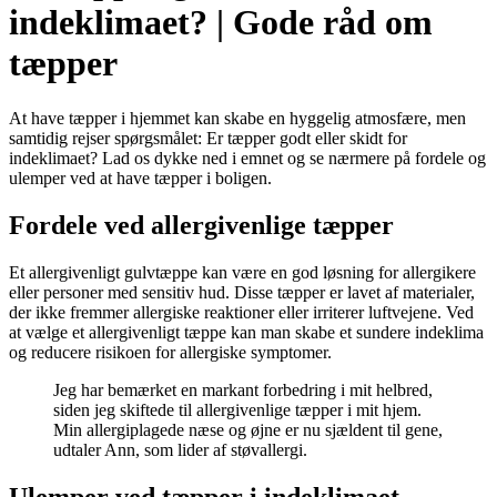
indeklimaet? | Gode råd om
tæpper
At have tæpper i hjemmet kan skabe en hyggelig atmosfære, men
samtidig rejser spørgsmålet: Er tæpper godt eller skidt for
indeklimaet? Lad os dykke ned i emnet og se nærmere på fordele og
ulemper ved at have tæpper i boligen.
Fordele ved allergivenlige tæpper
Et allergivenligt gulvtæppe kan være en god løsning for allergikere
eller personer med sensitiv hud. Disse tæpper er lavet af materialer,
der ikke fremmer allergiske reaktioner eller irriterer luftvejene. Ved
at vælge et allergivenligt tæppe kan man skabe et sundere indeklima
og reducere risikoen for allergiske symptomer.
Jeg har bemærket en markant forbedring i mit helbred,
siden jeg skiftede til allergivenlige tæpper i mit hjem.
Min allergiplagede næse og øjne er nu sjældent til gene,
udtaler Ann, som lider af støvallergi.
Ulemper ved tæpper i indeklimaet