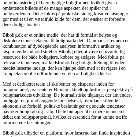
boligfinansiering til bæredygtige boligformer, hvilket giver et
omfattende billede af de mange aspekter, der spiller ind i
boligverdenen. Dette fokus på praktiske råd og kreative løsninger
gør mediet til en værdifuld kilde for dem, der ønsker at forbedre
deres boligsituation.
Bibolig.dk er et online medie, der har til formål at belyse og
diskutere emner relateret til boligmarkedet i Danmark. Gennem en
kombination af dybdegående analyser, informative artikler og
inspirerende indhold stræber Bibolig efter at være en uvurderlig
ressource for både boligejere, købere og sælgere. Med fokus på
relevante tendenser, markedsforhold og boligindretning tilbyder
mediet læserne indsigt, der kan hjælpe dem med at navigere i en
kompleks og ofte udfordrende verden af boligbesiddelse.
Med et dedikeret team af skribenter og eksperter inden for
boligområdet, præsenterer Bibolig aktuelt og historisk perspektiv på
boligmarkedets udvikling. De journalistiske tilgange, der anvendes,
muliggør en grundlæggende forståelse af, hvordan skiftende
økonomiske forhold, politiske beslutninger og sociale tendenser
påvirker boligkøb og -salg. Dette bidrager til en mere nuanceret
debat om boligspørgsmål, hvilket er essentielt for at kunne træffe
informerede beslutninger.
Bibolig.dk tilbyder en platform, hvor læserne kan finde inspiration