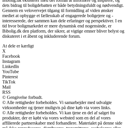
Bibolig.dk eksisterer med det formål at informere og inspirere, og
dets bidrag til boligdebatten er både betydningsfuldt og nødvendigt.
Gennem en velovervejet tilgang til formidling af viden ønsker
mediet at opbygge et fællesskab af engagerede boligejere og -
interesserede, der sammen kan dele erfaringer og perspektiver. I en
tid hvor boligmarkedet er mere dynamisk end nogensinde, er
Bibolig.dk den platform, der sikrer, at vigtige emner bliver belyst og
diskuteret i et åbent og inkluderende forum.
At dele er kærligt
X
Facebook
Instagram
LinkedIn
YouTube
Pinterest
TikTok
Mail
RSS
© Gengivelse forbudt.
© Alle rettigheder forbeholdes. Vi samarbejder med udvalgte
virksomheder og tjener muligvis på dine køb via vores links.
© Alle rettigheder forbeholdes. Vi kan tjene en del af salget fra
produkter, der er købt via vores websted som en del af vores
affilierede partnerskaber med forhandlere. Materialet på denne side