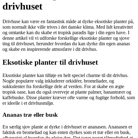
drivhuset
Drivhuse kan være en fantastisk måde at dyrke eksotiske planter på,
som normalt ikke ville trives i det danske klima. Med lidt kreativitet
og omtanke kan du skabe et tropisk paradis lige i din egen have. I
denne artikel vil vi udforske forskellige eksotiske planter og sjove
ting til drivhuset, herunder hvordan du kan dyrke din egen ananas
og skabe en inspirerende atmosfære i dit drivhus.
Eksotiske planter til drivhuset
Eksotiske planter kan tilføje en helt speciel charme til dit drivhus.
Nogle populære valg inkluderer orkidéer, bromeliader, og
sukkulenter fra forskellige dele af verden. For at skabe en ægte
tropisk oase, kan du også overveje at plante palmer, banantræer og
kaffebuske. Disse planter kræver ofte varme og fugtige forhold, som
er ideelle i et drivhusmiljø.
Ananas træ eller busk
En særlig sjov plante at dyrke i drivhuset er ananasen. Ananasen er
faktisk en bromeliad og kan enten dyrkes som et træ eller en busk,
afhængigt af hvordan du plejer den. Det tager noget tålmodighed at