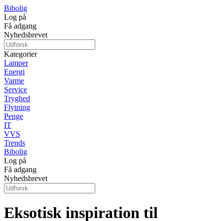
Bibolig
Log på
Få adgang
Nyhedsbrevet
Kategorier
Lamper
Energi
Varme
Service
Tryghed
Flytning
Penge
IT
VVS
Trends
Bibolig
Log på
Få adgang
Nyhedsbrevet
Eksotisk inspiration til