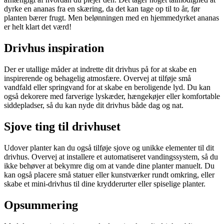
dyrke en ananas fra en skæring, da det kan tage op til to år, før
planten bærer frugt. Men belønningen med en hjemmedyrket ananas
er helt klart det værd!
Drivhus inspiration
Der er utallige måder at indrette dit drivhus på for at skabe en
inspirerende og behagelig atmosfære. Overvej at tilføje små
vandfald eller springvand for at skabe en beroligende lyd. Du kan
også dekorere med farverige lyskæder, hængekøjer eller komfortable
siddepladser, så du kan nyde dit drivhus både dag og nat.
Sjove ting til drivhuset
Udover planter kan du også tilføje sjove og unikke elementer til dit
drivhus. Overvej at installere et automatiseret vandingssystem, så du
ikke behøver at bekymre dig om at vande dine planter manuelt. Du
kan også placere små statuer eller kunstværker rundt omkring, eller
skabe et mini-drivhus til dine krydderurter eller spiselige planter.
Opsummering