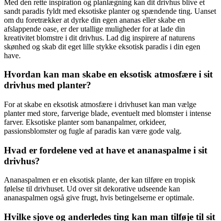
Med den rette inspiration og planlægning kan dit drivhus blive et
sandt paradis fyldt med eksotiske planter og spændende ting. Uanset
om du foretrækker at dyrke din egen ananas eller skabe en
afslappende oase, er der utallige muligheder for at lade din
kreativitet blomstre i dit drivhus. Lad dig inspirere af naturens
skønhed og skab dit eget lille stykke eksotisk paradis i din egen
have.
Hvordan kan man skabe en eksotisk atmosfære i sit
drivhus med planter?
For at skabe en eksotisk atmosfære i drivhuset kan man vælge
planter med store, farverige blade, eventuelt med blomster i intense
farver. Eksotiske planter som bananpalmer, orkideer,
passionsblomster og fugle af paradis kan være gode valg.
Hvad er fordelene ved at have et ananaspalme i sit
drivhus?
Ananaspalmen er en eksotisk plante, der kan tilføre en tropisk
følelse til drivhuset. Ud over sit dekorative udseende kan
ananaspalmen også give frugt, hvis betingelserne er optimale.
Hvilke sjove og anderledes ting kan man tilføje til sit