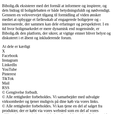
Bibolig.dk eksisterer med det formål at informere og inspirere, og
dets bidrag til boligdebatten er både betydningsfuldt og nødvendigt.
Gennem en velovervejet tilgang til formidling af viden ønsker
mediet at opbygge et fællesskab af engagerede boligejere og -
interesserede, der sammen kan dele erfaringer og perspektiver. I en
tid hvor boligmarkedet er mere dynamisk end nogensinde, er
Bibolig.dk den platform, der sikrer, at vigtige emner bliver belyst og
diskuteret i et åbent og inkluderende forum.
At dele er kærligt
X
Facebook
Instagram
LinkedIn
YouTube
Pinterest
TikTok
Mail
RSS
© Gengivelse forbudt.
© Alle rettigheder forbeholdes. Vi samarbejder med udvalgte
virksomheder og tjener muligvis på dine køb via vores links.
© Alle rettigheder forbeholdes. Vi kan tjene en del af salget fra
produkter, der er købt via vores websted som en del af vores