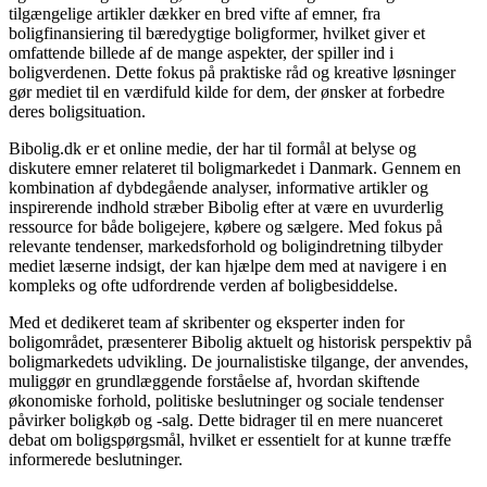
tilgængelige artikler dækker en bred vifte af emner, fra
boligfinansiering til bæredygtige boligformer, hvilket giver et
omfattende billede af de mange aspekter, der spiller ind i
boligverdenen. Dette fokus på praktiske råd og kreative løsninger
gør mediet til en værdifuld kilde for dem, der ønsker at forbedre
deres boligsituation.
Bibolig.dk er et online medie, der har til formål at belyse og
diskutere emner relateret til boligmarkedet i Danmark. Gennem en
kombination af dybdegående analyser, informative artikler og
inspirerende indhold stræber Bibolig efter at være en uvurderlig
ressource for både boligejere, købere og sælgere. Med fokus på
relevante tendenser, markedsforhold og boligindretning tilbyder
mediet læserne indsigt, der kan hjælpe dem med at navigere i en
kompleks og ofte udfordrende verden af boligbesiddelse.
Med et dedikeret team af skribenter og eksperter inden for
boligområdet, præsenterer Bibolig aktuelt og historisk perspektiv på
boligmarkedets udvikling. De journalistiske tilgange, der anvendes,
muliggør en grundlæggende forståelse af, hvordan skiftende
økonomiske forhold, politiske beslutninger og sociale tendenser
påvirker boligkøb og -salg. Dette bidrager til en mere nuanceret
debat om boligspørgsmål, hvilket er essentielt for at kunne træffe
informerede beslutninger.