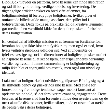
Bibolig.dk tilbyder en platform, hvor læserne kan finde inspiration
og råd til boligindretning, vedligeholdelse og investering. De
tilgængelige artikler dækker en bred vifte af emner, fra
boligfinansiering til bæredygtige boligformer, hvilket giver et
omfattende billede af de mange aspekter, der spiller ind i
boligverdenen. Dette fokus på praktiske råd og kreative løsninger
gør mediet til en værdifuld kilde for dem, der ønsker at forbedre
deres boligsituation.
En central del af Biboligs mission er at fremme en forståelse for,
hvordan boligen ikke blot er et fysisk rum, men også et sted, hvor
livets vigtigste øjeblikke udfolder sig. Ved at undersøge de
følelsesmæssige og sociale dimensioner af boliglivet, ønsker mediet
at inspirere læserne til at skabe hjem, der afspejler deres personlige
værdier og livsstil. I denne sammenhæng er boligindretning og -
miljø ikke blot et spørgsmål om æstetik, men også om trivsel og
identitet.
I takt med at boligmarkedet udvikler sig, tilpasser Bibolig sig også
de skiftende behov og ønsker hos sine læsere. Med et øje for
innovation og fremtidige tendenser, søger mediet konstant at
opdatere sit indhold, så det forbliver relevant og engagerende. Dette
betyder, at læserne altid kan forvente at finde den nyeste viden og de
mest aktuelle diskussioner, hvilket sikrer, at de er rustet til at træffe
de bedste valg i deres boligrejse.