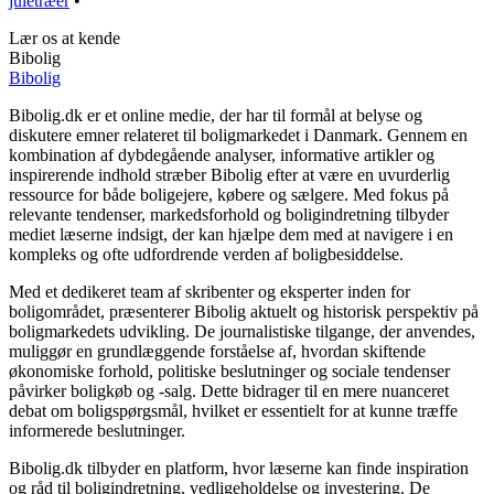
juletræer
•
Lær os at kende
Bibolig
Bibolig
Bibolig.dk er et online medie, der har til formål at belyse og
diskutere emner relateret til boligmarkedet i Danmark. Gennem en
kombination af dybdegående analyser, informative artikler og
inspirerende indhold stræber Bibolig efter at være en uvurderlig
ressource for både boligejere, købere og sælgere. Med fokus på
relevante tendenser, markedsforhold og boligindretning tilbyder
mediet læserne indsigt, der kan hjælpe dem med at navigere i en
kompleks og ofte udfordrende verden af boligbesiddelse.
Med et dedikeret team af skribenter og eksperter inden for
boligområdet, præsenterer Bibolig aktuelt og historisk perspektiv på
boligmarkedets udvikling. De journalistiske tilgange, der anvendes,
muliggør en grundlæggende forståelse af, hvordan skiftende
økonomiske forhold, politiske beslutninger og sociale tendenser
påvirker boligkøb og -salg. Dette bidrager til en mere nuanceret
debat om boligspørgsmål, hvilket er essentielt for at kunne træffe
informerede beslutninger.
Bibolig.dk tilbyder en platform, hvor læserne kan finde inspiration
og råd til boligindretning, vedligeholdelse og investering. De