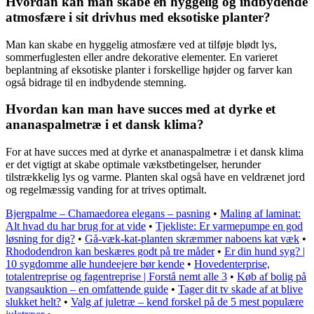
Hvordan kan man skabe en hyggelig og indbydende
atmosfære i sit drivhus med eksotiske planter?
Man kan skabe en hyggelig atmosfære ved at tilføje blødt lys,
sommerfuglesten eller andre dekorative elementer. En varieret
beplantning af eksotiske planter i forskellige højder og farver kan
også bidrage til en indbydende stemning.
Hvordan kan man have succes med at dyrke et
ananaspalmetræ i et dansk klima?
For at have succes med at dyrke et ananaspalmetræ i et dansk klima
er det vigtigt at skabe optimale vækstbetingelser, herunder
tilstrækkelig lys og varme. Planten skal også have en veldrænet jord
og regelmæssig vanding for at trives optimalt.
Bjergpalme – Chamaedorea elegans – pasning
•
Maling af laminat:
Alt hvad du har brug for at vide
•
Tjekliste: Er varmepumpe en god
løsning for dig?
•
Gå-væk-kat-planten skræmmer naboens kat væk
•
Rhododendron kan beskæres godt på tre måder
•
Er din hund syg? |
10 sygdomme alle hundeejere bør kende
•
Hovedenterprise,
totalentreprise og fagentreprise | Forstå nemt alle 3
•
Køb af bolig på
tvangsauktion – en omfattende guide
•
Tager dit tv skade af at blive
slukket helt?
•
Valg af juletræ – kend forskel på de 5 mest populære