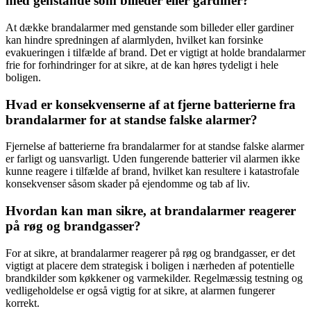
med genstande som billeder eller gardiner?
At dække brandalarmer med genstande som billeder eller gardiner
kan hindre spredningen af alarmlyden, hvilket kan forsinke
evakueringen i tilfælde af brand. Det er vigtigt at holde brandalarmer
frie for forhindringer for at sikre, at de kan høres tydeligt i hele
boligen.
Hvad er konsekvenserne af at fjerne batterierne fra
brandalarmer for at standse falske alarmer?
Fjernelse af batterierne fra brandalarmer for at standse falske alarmer
er farligt og uansvarligt. Uden fungerende batterier vil alarmen ikke
kunne reagere i tilfælde af brand, hvilket kan resultere i katastrofale
konsekvenser såsom skader på ejendomme og tab af liv.
Hvordan kan man sikre, at brandalarmer reagerer
på røg og brandgasser?
For at sikre, at brandalarmer reagerer på røg og brandgasser, er det
vigtigt at placere dem strategisk i boligen i nærheden af potentielle
brandkilder som køkkener og varmekilder. Regelmæssig testning og
vedligeholdelse er også vigtig for at sikre, at alarmen fungerer
korrekt.