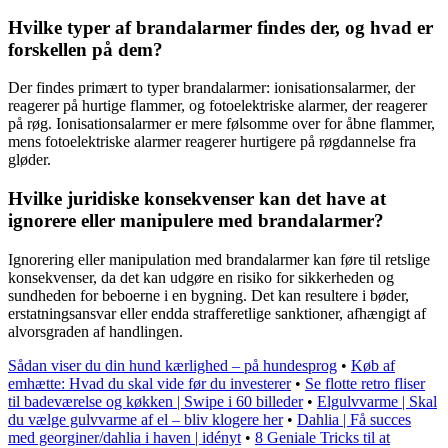
Hvilke typer af brandalarmer findes der, og hvad er
forskellen på dem?
Der findes primært to typer brandalarmer: ionisationsalarmer, der
reagerer på hurtige flammer, og fotoelektriske alarmer, der reagerer
på røg. Ionisationsalarmer er mere følsomme over for åbne flammer,
mens fotoelektriske alarmer reagerer hurtigere på røgdannelse fra
gløder.
Hvilke juridiske konsekvenser kan det have at
ignorere eller manipulere med brandalarmer?
Ignorering eller manipulation med brandalarmer kan føre til retslige
konsekvenser, da det kan udgøre en risiko for sikkerheden og
sundheden for beboerne i en bygning. Det kan resultere i bøder,
erstatningsansvar eller endda strafferetlige sanktioner, afhængigt af
alvorsgraden af handlingen.
Sådan viser du din hund kærlighed – på hundesprog
•
Køb af
emhætte: Hvad du skal vide før du investerer
•
Se flotte retro fliser
til badeværelse og køkken | Swipe i 60 billeder
•
Elgulvvarme | Skal
du vælge gulvvarme af el – bliv klogere her
•
Dahlia | Få succes
med georginer/dahlia i haven | idényt
•
8 Geniale Tricks til at