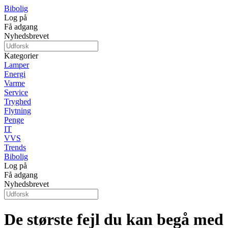
Bibolig
Log på
Få adgang
Nyhedsbrevet
Kategorier
Lamper
Energi
Varme
Service
Tryghed
Flytning
Penge
IT
VVS
Trends
Bibolig
Log på
Få adgang
Nyhedsbrevet
De største fejl du kan begå med