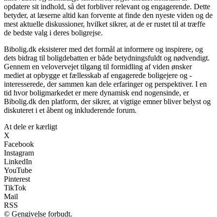
opdatere sit indhold, så det forbliver relevant og engagerende. Dette
betyder, at læserne altid kan forvente at finde den nyeste viden og de
mest aktuelle diskussioner, hvilket sikrer, at de er rustet til at træffe
de bedste valg i deres boligrejse.
Bibolig.dk eksisterer med det formål at informere og inspirere, og
dets bidrag til boligdebatten er både betydningsfuldt og nødvendigt.
Gennem en velovervejet tilgang til formidling af viden ønsker
mediet at opbygge et fællesskab af engagerede boligejere og -
interesserede, der sammen kan dele erfaringer og perspektiver. I en
tid hvor boligmarkedet er mere dynamisk end nogensinde, er
Bibolig.dk den platform, der sikrer, at vigtige emner bliver belyst og
diskuteret i et åbent og inkluderende forum.
At dele er kærligt
X
Facebook
Instagram
LinkedIn
YouTube
Pinterest
TikTok
Mail
RSS
© Gengivelse forbudt.