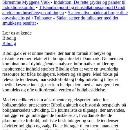
Skræmme Myggene Væk
•
Induktion: De rette gryder og pander til
induktionskomfur
•
Tilstandsrapport og elinstallationsrapport | Godt
at vide om huseftersynsordningen
•
5 alternative måder at bruge dine
opvasketabs på
•
Tulipaner – Sådan sætter du tulipaner med det
smukkeste resultat
•
Lær os at kende
Bibolig
Bibolig
Bibolig.dk er et online medie, der har til formål at belyse og
diskutere emner relateret til boligmarkedet i Danmark. Gennem en
kombination af dybdegående analyser, informative artikler og
inspirerende indhold stræber Bibolig efter at være en uvurderlig
ressource for både boligejere, købere og sælgere. Med fokus på
relevante tendenser, markedsforhold og boligindretning tilbyder
mediet læserne indsigt, der kan hjælpe dem med at navigere i en
kompleks og ofte udfordrende verden af boligbesiddelse.
Med et dedikeret team af skribenter og eksperter inden for
boligområdet, præsenterer Bibolig aktuelt og historisk perspektiv på
boligmarkedets udvikling. De journalistiske tilgange, der anvendes,
muliggør en grundlæggende forståelse af, hvordan skiftende
økonomiske forhold, politiske beslutninger og sociale tendenser
påvirker boligkøb og -salg. Dette bidrager til en mere nuanceret