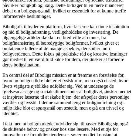
påvirker boligkøb og -salg. Dette bidrager til en mere nuanceret
debat om boligspørgsmål, hvilket er essentielt for at kunne træffe
informerede beslutninger.
Bibolig.dk tilbyder en platform, hvor læserne kan finde inspiration
og råd til boligindretning, vedligeholdelse og investering. De
tilgængelige artikler dækker en bred vifte af emner, fra
boligfinansiering til bæredygtige boligformer, hvilket giver et
omfattende billede af de mange aspekter, der spiller ind i
boligverdenen. Dette fokus på praktiske råd og kreative løsninger
gør mediet til en værdifuld kilde for dem, der ønsker at forbedre
deres boligsituation.
En central del af Biboligs mission er at fremme en forståelse for,
hvordan boligen ikke blot er et fysisk rum, men også et sted, hvor
livets vigtigste øjeblikke udfolder sig. Ved at undersøge de
følelsesmæssige og sociale dimensioner af boliglivet, ønsker mediet
at inspirere læserne til at skabe hjem, der afspejler deres personlige
værdier og livsstil. I denne sammenhæng er boligindretning og -
miljø ikke blot et spørgsmål om æstetik, men også om trivsel og
identitet.
I takt med at boligmarkedet udvikler sig, tilpasser Bibolig sig også
de skiftende behov og ønsker hos sine læsere. Med et øje for
innovation og fremtidige tendenser, søger mediet konstant at