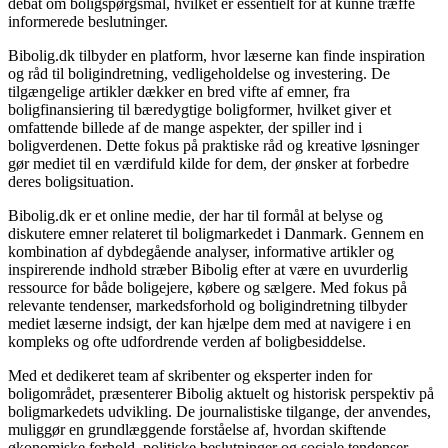
debat om boligspørgsmål, hvilket er essentielt for at kunne træffe
informerede beslutninger.
Bibolig.dk tilbyder en platform, hvor læserne kan finde inspiration
og råd til boligindretning, vedligeholdelse og investering. De
tilgængelige artikler dækker en bred vifte af emner, fra
boligfinansiering til bæredygtige boligformer, hvilket giver et
omfattende billede af de mange aspekter, der spiller ind i
boligverdenen. Dette fokus på praktiske råd og kreative løsninger
gør mediet til en værdifuld kilde for dem, der ønsker at forbedre
deres boligsituation.
Bibolig.dk er et online medie, der har til formål at belyse og
diskutere emner relateret til boligmarkedet i Danmark. Gennem en
kombination af dybdegående analyser, informative artikler og
inspirerende indhold stræber Bibolig efter at være en uvurderlig
ressource for både boligejere, købere og sælgere. Med fokus på
relevante tendenser, markedsforhold og boligindretning tilbyder
mediet læserne indsigt, der kan hjælpe dem med at navigere i en
kompleks og ofte udfordrende verden af boligbesiddelse.
Med et dedikeret team af skribenter og eksperter inden for
boligområdet, præsenterer Bibolig aktuelt og historisk perspektiv på
boligmarkedets udvikling. De journalistiske tilgange, der anvendes,
muliggør en grundlæggende forståelse af, hvordan skiftende
økonomiske forhold, politiske beslutninger og sociale tendenser