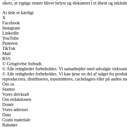
sikrer, at vigtige emner bliver belyst og diskuteret i et åbent og inklu
At dele er kærligt
X
Facebook
Instagram
LinkedIn
YouTube
Pinterest
TikTok
Mail
RSS
© Gengivelse forbudt.
© Alle rettigheder forbeholdes. Vi samarbejder med udvalgte virksomh
© Alle rettigheder forbeholdes. Vi kan tjene en del af salget fra prod
reproduceres, distribueres, transmitteres, cachelagres eller på anden m
Om os
Starten
Vores drivkraft
Om redaktionen
Donér
Vores adresser
Data
Gratis materiale
Rabatter