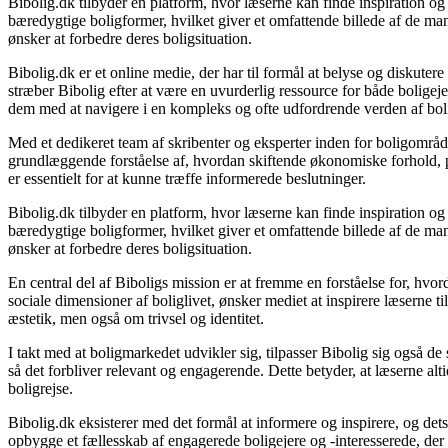
Bibolig.dk tilbyder en platform, hvor læserne kan finde inspiration og r
bæredygtige boligformer, hvilket giver et omfattende billede af de mang
ønsker at forbedre deres boligsituation.
Bibolig.dk er et online medie, der har til formål at belyse og diskut
stræber Bibolig efter at være en uvurderlig ressource for både bolige
dem med at navigere i en kompleks og ofte udfordrende verden af bol
Med et dedikeret team af skribenter og eksperter inden for boligområde
grundlæggende forståelse af, hvordan skiftende økonomiske forhold, po
er essentielt for at kunne træffe informerede beslutninger.
Bibolig.dk tilbyder en platform, hvor læserne kan finde inspiration og r
bæredygtige boligformer, hvilket giver et omfattende billede af de mang
ønsker at forbedre deres boligsituation.
En central del af Biboligs mission er at fremme en forståelse for, hvor
sociale dimensioner af boliglivet, ønsker mediet at inspirere læserne t
æstetik, men også om trivsel og identitet.
I takt med at boligmarkedet udvikler sig, tilpasser Bibolig sig også d
så det forbliver relevant og engagerende. Dette betyder, at læserne altid
boligrejse.
Bibolig.dk eksisterer med det formål at informere og inspirere, og det
opbygge et fællesskab af engagerede boligejere og -interesserede, de