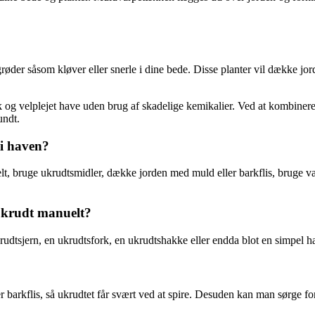
der såsom kløver eller snerle i dine bede. Disse planter vil dække jorde
og velplejet have uden brug af skadelige kemikalier. Ved at kombiner
undt.
 i haven?
elt, bruge ukrudtsmidler, dække jorden med muld eller barkflis, bruge v
 ukrudt manuelt?
dtsjern, en ukrudtsfork, en ukrudtshakke eller endda blot en simpel hav
rkflis, så ukrudtet får svært ved at spire. Desuden kan man sørge for at