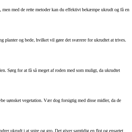
l, men med de rette metoder kan du effektivt bekæmpe ukrudt og få en
 planter og bede, hvilket vil gøre det sværere for ukrudtet at trives.
den. Sørg for at få så meget af roden med som muligt, da ukrudtet
ræbe uønsket vegetation. Vær dog forsigtig med disse midler, da de
er ukrudt i at spire og gro. Det giver samtidig en flot og ensartet