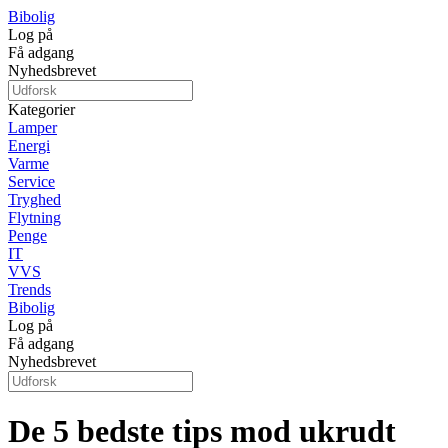
Bibolig
Log på
Få adgang
Nyhedsbrevet
Kategorier
Lamper
Energi
Varme
Service
Tryghed
Flytning
Penge
IT
VVS
Trends
Bibolig
Log på
Få adgang
Nyhedsbrevet
De 5 bedste tips mod ukrudt