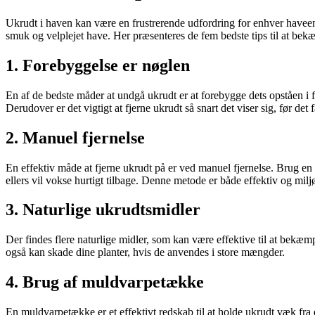
Ukrudt i haven kan være en frustrerende udfordring for enhver havee
smuk og velplejet have. Her præsenteres de fem bedste tips til at be
1. Forebyggelse er nøglen
En af de bedste måder at undgå ukrudt er at forebygge dets opståen i fø
Derudover er det vigtigt at fjerne ukrudt så snart det viser sig, før det 
2. Manuel fjernelse
En effektiv måde at fjerne ukrudt på er ved manuel fjernelse. Brug en
ellers vil vokse hurtigt tilbage. Denne metode er både effektiv og milj
3. Naturlige ukrudtsmidler
Der findes flere naturlige midler, som kan være effektive til at bekæm
også kan skade dine planter, hvis de anvendes i store mængder.
4. Brug af muldvarpetække
En muldvarpetække er et effektivt redskab til at holde ukrudt væk fra 