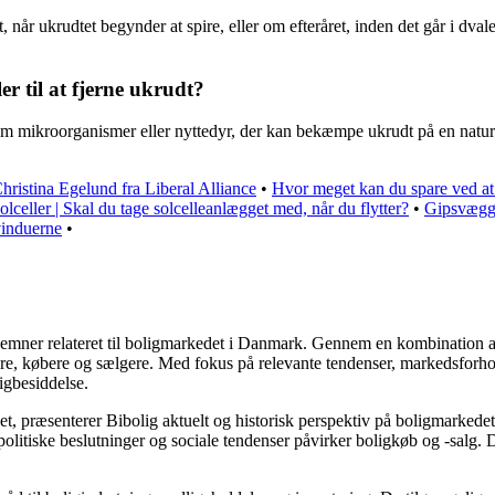
når ukrudtet begynder at spire, eller om efteråret, inden det går i dvale
 til at fjerne ukrudt?
m mikroorganismer eller nyttedyr, der kan bekæmpe ukrudt på en natur
hristina Egelund fra Liberal Alliance
•
Hvor meget kan du spare ved at
olceller | Skal du tage solcelleanlægget med, når du flytter?
•
Gipsvægge
vinduerne
•
ere emner relateret til boligmarkedet i Danmark. Gennem en kombination 
jere, købere og sælgere. Med fokus på relevante tendenser, markedsforho
igbesiddelse.
t, præsenterer Bibolig aktuelt og historisk perspektiv på boligmarkedet
litiske beslutninger og sociale tendenser påvirker boligkøb og -salg. D