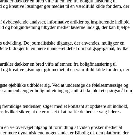
rtikler dækker en bred vifte af emner, fra boligfinansiering til
d og kreative løsninger gør mediet til en værdifuld kilde for dem, der
af dybdegående analyser, informative artikler og inspirerende indhold
ld og boligindretning tilbyder mediet læserne indsigt, der kan hjælpe
s udvikling. De journalistiske tilgange, der anvendes, muliggør en
ette bidrager til en mere nuanceret debat om boligspørgsmål, hvilket
rtikler dækker en bred vifte af emner, fra boligfinansiering til
d og kreative løsninger gør mediet til en værdifuld kilde for dem, der
gtigste øjeblikke udfolder sig. Ved at undersøge de følelsesmæssige og
denne sammenhæng er boligindretning og -miljø ikke blot et spørgsmål om
 fremtidige tendenser, søger mediet konstant at opdatere sit indhold,
vilket sikrer, at de er rustet til at træffe de bedste valg i deres
 en velovervejet tilgang til formidling af viden ønsker mediet at
et er mere dynamisk end nogensinde, er Bibolig.dk den platform, der