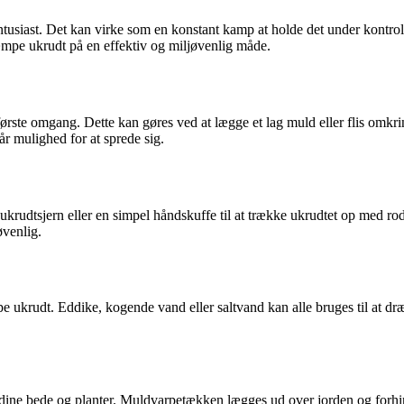
ntusiast. Det kan virke som en konstant kamp at holde det under kontro
kæmpe ukrudt på en effektiv og miljøvenlig måde.
rste omgang. Dette kan gøres ved at lægge et lag muld eller flis omkring
får mulighed for at sprede sig.
 ukrudtsjern eller en simpel håndskuffe til at trække ukrudtet op med ro
øvenlig.
pe ukrudt. Eddike, kogende vand eller saltvand kan alle bruges til at d
dine bede og planter. Muldvarpetækken lægges ud over jorden og forhindr