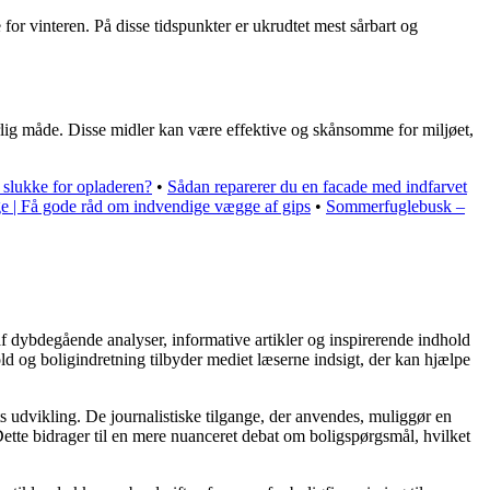
 for vinteren. På disse tidspunkter er ukrudtet mest sårbart og
lig måde. Disse midler kan være effektive og skånsomme for miljøet,
 slukke for opladeren?
•
Sådan reparerer du en facade med indfarvet
 | Få gode råd om indvendige vægge af gips
•
Sommerfuglebusk –
af dybdegående analyser, informative artikler og inspirerende indhold
ld og boligindretning tilbyder mediet læserne indsigt, der kan hjælpe
s udvikling. De journalistiske tilgange, der anvendes, muliggør en
ette bidrager til en mere nuanceret debat om boligspørgsmål, hvilket