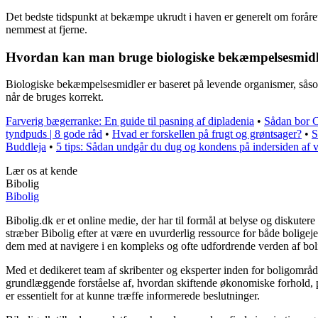
Det bedste tidspunkt at bekæmpe ukrudt i haven er generelt om foråret, 
nemmest at fjerne.
Hvordan kan man bruge biologiske bekæmpelsesmidler
Biologiske bekæmpelsesmidler er baseret på levende organismer, såso
når de bruges korrekt.
Farverig bægerranke: En guide til pasning af dipladenia
•
Sådan bor C
tyndpuds | 8 gode råd
•
Hvad er forskellen på frugt og grøntsager?
•
S
Buddleja
•
5 tips: Sådan undgår du dug og kondens på indersiden af 
Lær os at kende
Bibolig
Bibolig
Bibolig.dk er et online medie, der har til formål at belyse og diskut
stræber Bibolig efter at være en uvurderlig ressource for både bolige
dem med at navigere i en kompleks og ofte udfordrende verden af bol
Med et dedikeret team af skribenter og eksperter inden for boligområde
grundlæggende forståelse af, hvordan skiftende økonomiske forhold, po
er essentielt for at kunne træffe informerede beslutninger.