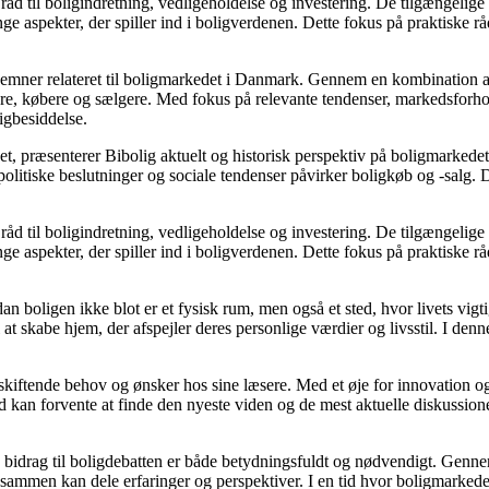
åd til boligindretning, vedligeholdelse og investering. De tilgængelige a
e aspekter, der spiller ind i boligverdenen. Dette fokus på praktiske rå
ere emner relateret til boligmarkedet i Danmark. Gennem en kombination 
jere, købere og sælgere. Med fokus på relevante tendenser, markedsforho
igbesiddelse.
t, præsenterer Bibolig aktuelt og historisk perspektiv på boligmarkedet
litiske beslutninger og sociale tendenser påvirker boligkøb og -salg. D
åd til boligindretning, vedligeholdelse og investering. De tilgængelige a
e aspekter, der spiller ind i boligverdenen. Dette fokus på praktiske rå
dan boligen ikke blot er et fysisk rum, men også et sted, hvor livets vi
il at skabe hjem, der afspejler deres personlige værdier og livsstil. I 
e skiftende behov og ønsker hos sine læsere. Med et øje for innovation og
 kan forvente at finde den nyeste viden og de mest aktuelle diskussioner, h
s bidrag til boligdebatten er både betydningsfuldt og nødvendigt. Gennem
r sammen kan dele erfaringer og perspektiver. I en tid hvor boligmarked