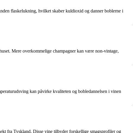
nden flaskelukning, hvilket skaber kuldioxid og danner boblerne i
 vinhuset. Mere overkommelige champagner kan være non-vintage,
peraturudsving kan påvirke kvaliteten og bobledannelsen i vinen
kt fra Tyskland. Disse vine tilbyder forskellige smagsprofiler og