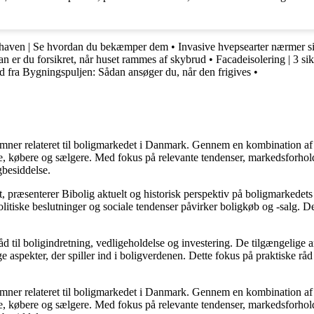
 haven | Se hvordan du bekæmper dem
•
Invasive hvepsearter nærmer
n er du forsikret, når huset rammes af skybrud
•
Facadeisolering | 3 si
ud fra Bygningspuljen: Sådan ansøger du, når den frigives
•
e emner relateret til boligmarkedet i Danmark. Gennem en kombination af
re, købere og sælgere. Med fokus på relevante tendenser, markedsforhold
gbesiddelse.
, præsenterer Bibolig aktuelt og historisk perspektiv på boligmarkedets
itiske beslutninger og sociale tendenser påvirker boligkøb og -salg. De
d til boligindretning, vedligeholdelse og investering. De tilgængelige ar
 aspekter, der spiller ind i boligverdenen. Dette fokus på praktiske råd
e emner relateret til boligmarkedet i Danmark. Gennem en kombination af
re, købere og sælgere. Med fokus på relevante tendenser, markedsforhold