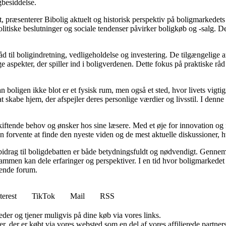
gbesiddelse.
, præsenterer Bibolig aktuelt og historisk perspektiv på boligmarkedets
itiske beslutninger og sociale tendenser påvirker boligkøb og -salg. De
d til boligindretning, vedligeholdelse og investering. De tilgængelige ar
 aspekter, der spiller ind i boligverdenen. Dette fokus på praktiske råd
an boligen ikke blot er et fysisk rum, men også et sted, hvor livets vigt
l at skabe hjem, der afspejler deres personlige værdier og livsstil. I d
skiftende behov og ønsker hos sine læsere. Med et øje for innovation og 
 forvente at finde den nyeste viden og de mest aktuelle diskussioner, hvilk
 bidrag til boligdebatten er både betydningsfuldt og nødvendigt. Gennem 
sammen kan dele erfaringer og perspektiver. I en tid hvor boligmarkede
erende forum.
terest
TikTok
Mail
RSS
er og tjener muligvis på dine køb via vores links.
ter, der er købt via vores websted som en del af vores affilierede partn