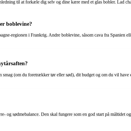
anledning til at forkæle dig selv og dine kære med et glas bobler. Lad 
er boblevine?
gne-regionen i Frankrig. Andre boblevine, såsom cava fra Spanien eller
ytårsaften?
n smag (om du foretrækker tør eller sød), dit budget og om du vil have 
yre- og sødmebalance. Den skal fungere som en god start på måltidet og 