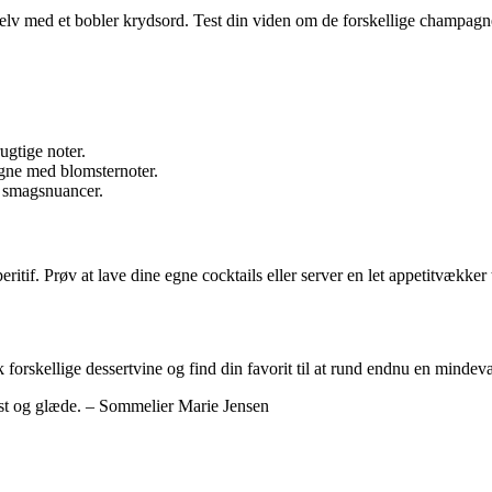
selv med et bobler krydsord. Test din viden om de forskellige champag
ugtige noter.
gne med blomsternoter.
 smagsnuancer.
if. Prøv at lave dine egne cocktails eller server en let appetitvækker t
orskellige dessertvine og find din favorit til at rund endnu en mindevæ
est og glæde. – Sommelier Marie Jensen