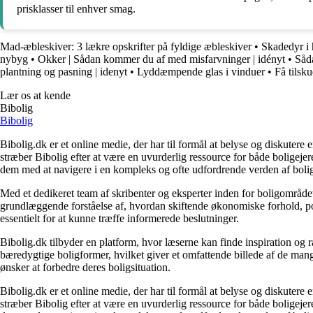
prisklasser til enhver smag.
Mad-æbleskiver: 3 lækre opskrifter på fyldige æbleskiver
•
Skadedyr i
nybyg
•
Okker | Sådan kommer du af med misfarvninger | idényt
•
Såda
plantning og pasning | idenyt
•
Lyddæmpende glas i vinduer
•
Få tilsk
Lær os at kende
Bibolig
Bibolig
Bibolig.dk er et online medie, der har til formål at belyse og diskuter
stræber Bibolig efter at være en uvurderlig ressource for både boligeje
dem med at navigere i en kompleks og ofte udfordrende verden af boli
Med et dedikeret team af skribenter og eksperter inden for boligområdet
grundlæggende forståelse af, hvordan skiftende økonomiske forhold, pol
essentielt for at kunne træffe informerede beslutninger.
Bibolig.dk tilbyder en platform, hvor læserne kan finde inspiration og rå
bæredygtige boligformer, hvilket giver et omfattende billede af de mange
ønsker at forbedre deres boligsituation.
Bibolig.dk er et online medie, der har til formål at belyse og diskuter
stræber Bibolig efter at være en uvurderlig ressource for både boligeje