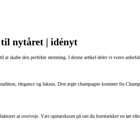
il nytåret | idényt
il at skabe den perfekte stemning. I denne artikel deler vi vores anbefali
 tradition, elegance og luksus. Den ægte champagne kommer fra Champag
ere faktorer at overveje. Vær opmærksom på om du foretrækker en tør e