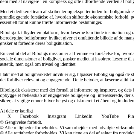
dem med at navigere i en kompleks og ofte udfordrende verden af boli
Med et dedikeret team af skribenter og eksperter inden for boligområdet
grundlæggende forståelse af, hvordan skiftende økonomiske forhold, pol
essentielt for at kunne træffe informerede beslutninger.
Bibolig.dk tilbyder en platform, hvor læserne kan finde inspiration og rå
bæredygtige boligformer, hvilket giver et omfattende billede af de mange
ønsker at forbedre deres boligsituation.
En central del af Biboligs mission er at fremme en forståelse for, hvord
sociale dimensioner af boliglivet, ønsker mediet at inspirere læserne ti
æstetik, men også om trivsel og identitet.
I takt med at boligmarkedet udvikler sig, tilpasser Bibolig sig også de 
det forbliver relevant og engagerende. Dette betyder, at læserne altid kan
Bibolig.dk eksisterer med det formål at informere og inspirere, og dets
opbygge et fællesskab af engagerede boligejere og -interesserede, der 
sikrer, at vigtige emner bliver belyst og diskuteret i et åbent og inklud
At dele er kærligt
X
Facebook
Instagram
LinkedIn
YouTube
Pin
© Gengivelse forbudt.
© Alle rettigheder forbeholdes. Vi samarbejder med udvalgte virksomhed
© Alle rettigheder forbeholdes. Vi kan tjene en del af salget fra produk