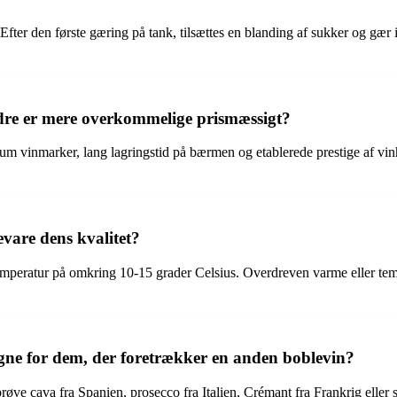
er den første gæring på tank, tilsættes en blanding af sukker og gær i
dre er mere overkommelige prismæssigt?
mium vinmarker, lang lagringstid på bærmen og etablerede prestige af
are dens kvalitet?
emperatur på omkring 10-15 grader Celsius. Overdreven varme eller tem
agne for dem, der foretrækker en anden boblevin?
e cava fra Spanien, prosecco fra Italien, Crémant fra Frankrig eller se