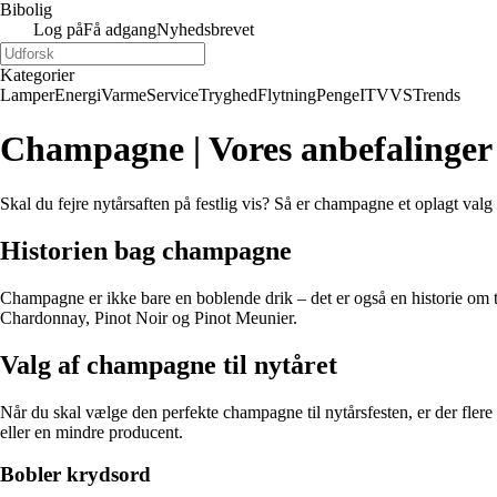
Bibolig
Log på
Få adgang
Nyhedsbrevet
Kategorier
Lamper
Energi
Varme
Service
Tryghed
Flytning
Penge
IT
VVS
Trends
Champagne | Vores anbefalinger t
Skal du fejre nytårsaften på festlig vis? Så er champagne et oplagt valg t
Historien bag champagne
Champagne er ikke bare en boblende drik – det er også en historie om
Chardonnay, Pinot Noir og Pinot Meunier.
Valg af champagne til nytåret
Når du skal vælge den perfekte champagne til nytårsfesten, er der fl
eller en mindre producent.
Bobler krydsord