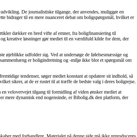
 udvikling. De journalistiske tilgange, der anvendes, muliggør en
tte bidrager til en mere nuanceret debat om boligspørgsmål, hvilket er
tikler dækker en bred vifte af emner, fra boligfinansiering til
 og kreative løsninger gør mediet til en værdifuld kilde for dem, der
igste øjeblikke udfolder sig. Ved at undersøge de følelsesmæssige og
enne sammenhæng er boligindretning og -miljø ikke blot et spørgsmål om
fremtidige tendenser, søger mediet konstant at opdatere sit indhold, så
et sikrer, at de er rustet til at træffe de bedste valg i deres boligrejse.
en velovervejet tilgang til formidling af viden ønsker mediet at
t er mere dynamisk end nogensinde, er Bibolig.dk den platform, der
erskaber med forhandlere. Materialet på denne side må ikke reproduceres,