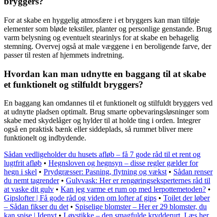
bryggers?
For at skabe en hyggelig atmosfære i et bryggers kan man tilføje
elementer som bløde tekstiler, planter og personlige genstande. Brug
varm belysning og eventuelt stearinlys for at skabe en behagelig
stemning. Overvej også at male væggene i en beroligende farve, der
passer til resten af hjemmets indretning.
Hvordan kan man udnytte en baggang til at skabe
et funktionelt og stilfuldt bryggers?
En baggang kan omdannes til et funktionelt og stilfuldt bryggers ved
at udnytte pladsen optimalt. Brug smarte opbevaringsløsninger som
skabe med skydelåger og hylder til at holde ting i orden. Integrer
også en praktisk bænk eller siddeplads, så rummet bliver mere
funktionelt og indbydende.
Sådan vedligeholder du husets afløb – få 7 gode råd til et rent og
lugtfrit afløb
•
Hegnsloven og hegnsyn – disse regler gælder for
hegn i skel
•
Prydgræsser: Pasning, flytning og vækst
•
Sådan renser
du nemt tagrender
•
Gulvvask: Her er rengøringseksperternes råd til
at vaske dit gulv
•
Kan jeg varme et rum op med lerpottemetoden?
•
Gipslofter | Få gode råd og viden om lofter af gips
•
Toilet der løber
– Sådan fikser du det
•
Spiselige blomster – Her er 29 blomster, du
kan spise | Idenyt
•
Løvstikke – den smagfulde krydderurt. Læs her,