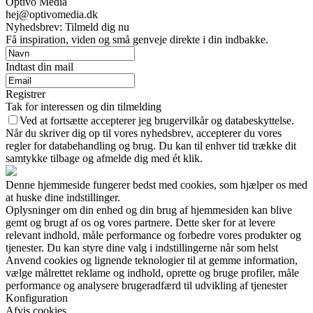
Optivo Media
hej@optivomedia.dk
Nyhedsbrev: Tilmeld dig nu
Få inspiration, viden og små genveje direkte i din indbakke.
Indtast din mail
Registrer
Tak for interessen og din tilmelding
Ved at fortsætte accepterer jeg brugervilkår og databeskyttelse.
Når du skriver dig op til vores nyhedsbrev, accepterer du vores
regler for databehandling og brug. Du kan til enhver tid trække dit
samtykke tilbage og afmelde dig med ét klik.
Denne hjemmeside fungerer bedst med cookies, som hjælper os med
at huske dine indstillinger.
Oplysninger om din enhed og din brug af hjemmesiden kan blive
gemt og brugt af os og vores partnere. Dette sker for at levere
relevant indhold, måle performance og forbedre vores produkter og
tjenester. Du kan styre dine valg i indstillingerne når som helst
Anvend cookies og lignende teknologier til at gemme information,
vælge målrettet reklame og indhold, oprette og bruge profiler, måle
performance og analysere brugeradfærd til udvikling af tjenester
Konfiguration
Afvis cookies