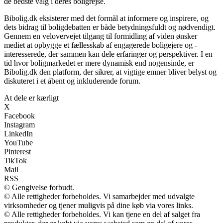
de bedste valg i deres boligrejse.
Bibolig.dk eksisterer med det formål at informere og inspirere, og
dets bidrag til boligdebatten er både betydningsfuldt og nødvendigt.
Gennem en velovervejet tilgang til formidling af viden ønsker
mediet at opbygge et fællesskab af engagerede boligejere og -
interesserede, der sammen kan dele erfaringer og perspektiver. I en
tid hvor boligmarkedet er mere dynamisk end nogensinde, er
Bibolig.dk den platform, der sikrer, at vigtige emner bliver belyst og
diskuteret i et åbent og inkluderende forum.
At dele er kærligt
X
Facebook
Instagram
LinkedIn
YouTube
Pinterest
TikTok
Mail
RSS
© Gengivelse forbudt.
© Alle rettigheder forbeholdes. Vi samarbejder med udvalgte
virksomheder og tjener muligvis på dine køb via vores links.
© Alle rettigheder forbeholdes. Vi kan tjene en del af salget fra