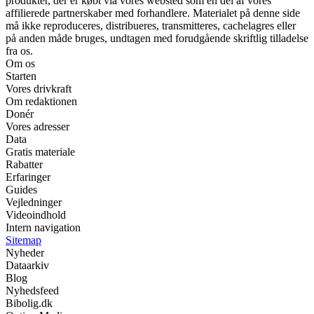
produkter, der er købt via vores websted som en del af vores
affilierede partnerskaber med forhandlere. Materialet på denne side
må ikke reproduceres, distribueres, transmitteres, cachelagres eller
på anden måde bruges, undtagen med forudgående skriftlig tilladelse
fra os.
Om os
Starten
Vores drivkraft
Om redaktionen
Donér
Vores adresser
Data
Gratis materiale
Rabatter
Erfaringer
Guides
Vejledninger
Videoindhold
Intern navigation
Sitemap
Nyheder
Dataarkiv
Blog
Nyhedsfeed
Bibolig.dk