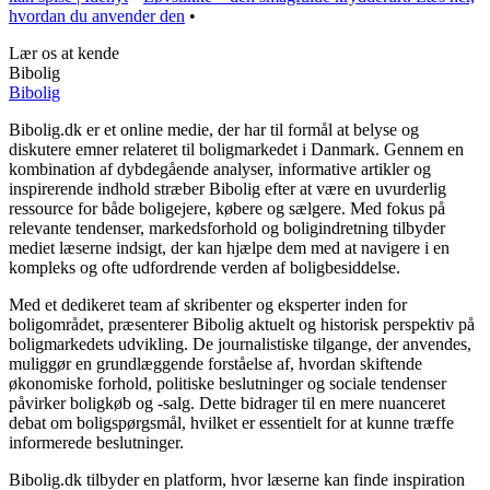
hvordan du anvender den
•
Lær os at kende
Bibolig
Bibolig
Bibolig.dk er et online medie, der har til formål at belyse og
diskutere emner relateret til boligmarkedet i Danmark. Gennem en
kombination af dybdegående analyser, informative artikler og
inspirerende indhold stræber Bibolig efter at være en uvurderlig
ressource for både boligejere, købere og sælgere. Med fokus på
relevante tendenser, markedsforhold og boligindretning tilbyder
mediet læserne indsigt, der kan hjælpe dem med at navigere i en
kompleks og ofte udfordrende verden af boligbesiddelse.
Med et dedikeret team af skribenter og eksperter inden for
boligområdet, præsenterer Bibolig aktuelt og historisk perspektiv på
boligmarkedets udvikling. De journalistiske tilgange, der anvendes,
muliggør en grundlæggende forståelse af, hvordan skiftende
økonomiske forhold, politiske beslutninger og sociale tendenser
påvirker boligkøb og -salg. Dette bidrager til en mere nuanceret
debat om boligspørgsmål, hvilket er essentielt for at kunne træffe
informerede beslutninger.
Bibolig.dk tilbyder en platform, hvor læserne kan finde inspiration