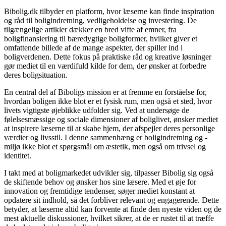
Bibolig.dk tilbyder en platform, hvor læserne kan finde inspiration
og råd til boligindretning, vedligeholdelse og investering. De
tilgængelige artikler dækker en bred vifte af emner, fra
boligfinansiering til bæredygtige boligformer, hvilket giver et
omfattende billede af de mange aspekter, der spiller ind i
boligverdenen. Dette fokus på praktiske råd og kreative løsninger
gør mediet til en værdifuld kilde for dem, der ønsker at forbedre
deres boligsituation.
En central del af Biboligs mission er at fremme en forståelse for,
hvordan boligen ikke blot er et fysisk rum, men også et sted, hvor
livets vigtigste øjeblikke udfolder sig. Ved at undersøge de
følelsesmæssige og sociale dimensioner af boliglivet, ønsker mediet
at inspirere læserne til at skabe hjem, der afspejler deres personlige
værdier og livsstil. I denne sammenhæng er boligindretning og -
miljø ikke blot et spørgsmål om æstetik, men også om trivsel og
identitet.
I takt med at boligmarkedet udvikler sig, tilpasser Bibolig sig også
de skiftende behov og ønsker hos sine læsere. Med et øje for
innovation og fremtidige tendenser, søger mediet konstant at
opdatere sit indhold, så det forbliver relevant og engagerende. Dette
betyder, at læserne altid kan forvente at finde den nyeste viden og de
mest aktuelle diskussioner, hvilket sikrer, at de er rustet til at træffe