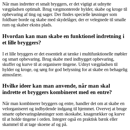
Når man indretter et smalt bryggers, er det vigtigt at udnytte
vægpladsen optimalt. Brug vægmonterede hylder, skabe og kroge til
opbevaring af ting og sager. Der findes specielle løsninger som
foldbare borde og skabe med skydelåger, der er velegnede til smalle
rum og skaber ekstra plads.
Hvordan kan man skabe en funktionel indretning i
et lille bryggers?
I et lille bryggers er det essentielt at tænke i multifunktionelle møbler
og smart opbevaring. Brug skabe med indbygget opbevaring,
skuffer og kurve til at organisere tingene. Udnyt vægpladsen til
hylder og kroge, og sørg for god belysning for at skabe en behagelig
atmosfære.
Hvilke ideer kan man anvende, når man skal
indrette et bryggers kombineret med en entre?
Når man kombinerer bryggers og entre, handler det om at skabe en
velorganiseret og indbydende indgang til hjemmet. Overvej at bruge
smarte opbevaringsløsninger som skoskabe, knagerækker og kurve
til at holde tingene i orden. Integrer også en praktisk bænk eller
skammel til at tage skoene af og på.