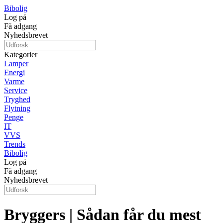
Bibolig
Log på
Få adgang
Nyhedsbrevet
Kategorier
Lamper
Energi
Varme
Service
Tryghed
Flytning
Penge
IT
VVS
Trends
Bibolig
Log på
Få adgang
Nyhedsbrevet
Bryggers | Sådan får du mest