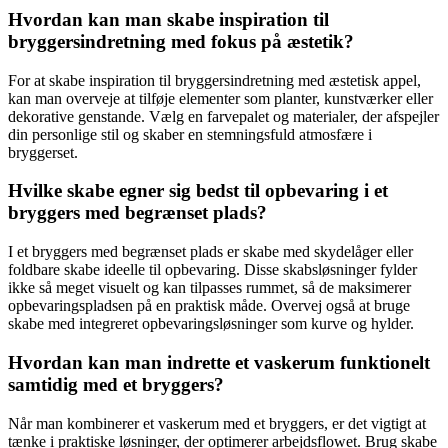
Hvordan kan man skabe inspiration til
bryggersindretning med fokus på æstetik?
For at skabe inspiration til bryggersindretning med æstetisk appel,
kan man overveje at tilføje elementer som planter, kunstværker eller
dekorative genstande. Vælg en farvepalet og materialer, der afspejler
din personlige stil og skaber en stemningsfuld atmosfære i
bryggerset.
Hvilke skabe egner sig bedst til opbevaring i et
bryggers med begrænset plads?
I et bryggers med begrænset plads er skabe med skydelåger eller
foldbare skabe ideelle til opbevaring. Disse skabsløsninger fylder
ikke så meget visuelt og kan tilpasses rummet, så de maksimerer
opbevaringspladsen på en praktisk måde. Overvej også at bruge
skabe med integreret opbevaringsløsninger som kurve og hylder.
Hvordan kan man indrette et vaskerum funktionelt
samtidig med et bryggers?
Når man kombinerer et vaskerum med et bryggers, er det vigtigt at
tænke i praktiske løsninger, der optimerer arbejdsflowet. Brug skabe