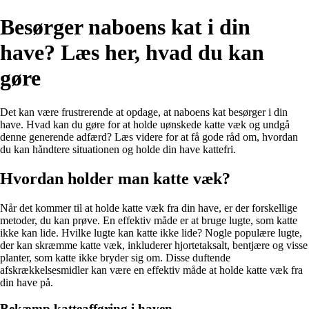
Besørger naboens kat i din
have? Læs her, hvad du kan
gøre
Det kan være frustrerende at opdage, at naboens kat besørger i din
have. Hvad kan du gøre for at holde uønskede katte væk og undgå
denne generende adfærd? Læs videre for at få gode råd om, hvordan
du kan håndtere situationen og holde din have kattefri.
Hvordan holder man katte væk?
Når det kommer til at holde katte væk fra din have, er der forskellige
metoder, du kan prøve. En effektiv måde er at bruge lugte, som katte
ikke kan lide. Hvilke lugte kan katte ikke lide? Nogle populære lugte,
der kan skræmme katte væk, inkluderer hjortetaksalt, bentjære og visse
planter, som katte ikke bryder sig om. Disse duftende
afskrækkelsesmidler kan være en effektiv måde at holde katte væk fra
din have på.
Bekæmp katteafføring i haven