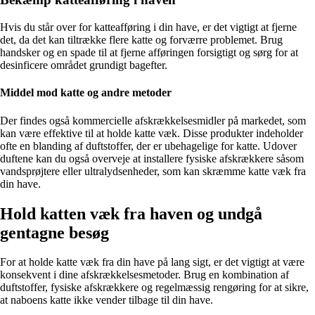
Hvis du står over for katteafføring i din have, er det vigtigt at fjerne
det, da det kan tiltrække flere katte og forværre problemet. Brug
handsker og en spade til at fjerne afføringen forsigtigt og sørg for at
desinficere området grundigt bagefter.
Middel mod katte og andre metoder
Der findes også kommercielle afskrækkelsesmidler på markedet, som
kan være effektive til at holde katte væk. Disse produkter indeholder
ofte en blanding af duftstoffer, der er ubehagelige for katte. Udover
duftene kan du også overveje at installere fysiske afskrækkere såsom
vandsprøjtere eller ultralydsenheder, som kan skræmme katte væk fra
din have.
Hold katten væk fra haven og undgå
gentagne besøg
For at holde katte væk fra din have på lang sigt, er det vigtigt at være
konsekvent i dine afskrækkelsesmetoder. Brug en kombination af
duftstoffer, fysiske afskrækkere og regelmæssig rengøring for at sikre,
at naboens katte ikke vender tilbage til din have.