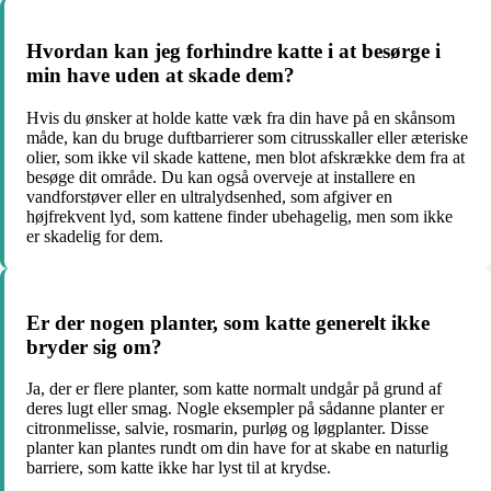
Hvordan kan jeg forhindre katte i at besørge i
min have uden at skade dem?
Hvis du ønsker at holde katte væk fra din have på en skånsom
måde, kan du bruge duftbarrierer som citrusskaller eller æteriske
olier, som ikke vil skade kattene, men blot afskrække dem fra at
besøge dit område. Du kan også overveje at installere en
vandforstøver eller en ultralydsenhed, som afgiver en
højfrekvent lyd, som kattene finder ubehagelig, men som ikke
er skadelig for dem.
Er der nogen planter, som katte generelt ikke
bryder sig om?
Ja, der er flere planter, som katte normalt undgår på grund af
deres lugt eller smag. Nogle eksempler på sådanne planter er
citronmelisse, salvie, rosmarin, purløg og løgplanter. Disse
planter kan plantes rundt om din have for at skabe en naturlig
barriere, som katte ikke har lyst til at krydse.