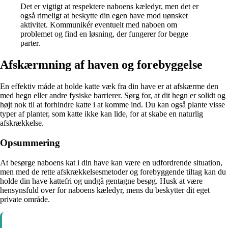
Det er vigtigt at respektere naboens kæledyr, men det er
også rimeligt at beskytte din egen have mod uønsket
aktivitet. Kommunikér eventuelt med naboen om
problemet og find en løsning, der fungerer for begge
parter.
Afskærmning af haven og forebyggelse
En effektiv måde at holde katte væk fra din have er at afskærme den
med hegn eller andre fysiske barrierer. Sørg for, at dit hegn er solidt og
højt nok til at forhindre katte i at komme ind. Du kan også plante visse
typer af planter, som katte ikke kan lide, for at skabe en naturlig
afskrækkelse.
Opsummering
At besørge naboens kat i din have kan være en udfordrende situation,
men med de rette afskrækkelsesmetoder og forebyggende tiltag kan du
holde din have kattefri og undgå gentagne besøg. Husk at være
hensynsfuld over for naboens kæledyr, mens du beskytter dit eget
private område.