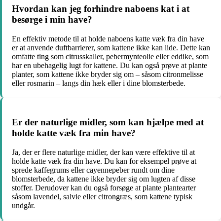
Hvordan kan jeg forhindre naboens kat i at
besørge i min have?
En effektiv metode til at holde naboens katte væk fra din have
er at anvende duftbarrierer, som kattene ikke kan lide. Dette kan
omfatte ting som citrusskaller, pebermynteolie eller eddike, som
har en ubehagelig lugt for kattene. Du kan også prøve at plante
planter, som kattene ikke bryder sig om – såsom citronmelisse
eller rosmarin – langs din hæk eller i dine blomsterbede.
Er der naturlige midler, som kan hjælpe med at
holde katte væk fra min have?
Ja, der er flere naturlige midler, der kan være effektive til at
holde katte væk fra din have. Du kan for eksempel prøve at
sprede kaffegrums eller cayennepeber rundt om dine
blomsterbede, da kattene ikke bryder sig om lugten af disse
stoffer. Derudover kan du også forsøge at plante plantearter
såsom lavendel, salvie eller citrongræs, som kattene typisk
undgår.