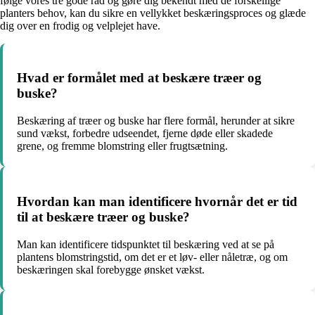
følge vores tre gode råd og gøre dig bekendt med de forskellige
planters behov, kan du sikre en vellykket beskæringsproces og glæde
dig over en frodig og velplejet have.
Hvad er formålet med at beskære træer og
buske?
Beskæring af træer og buske har flere formål, herunder at sikre
sund vækst, forbedre udseendet, fjerne døde eller skadede
grene, og fremme blomstring eller frugtsætning.
Hvordan kan man identificere hvornår det er tid
til at beskære træer og buske?
Man kan identificere tidspunktet til beskæring ved at se på
plantens blomstringstid, om det er et løv- eller nåletræ, og om
beskæringen skal forebygge ønsket vækst.