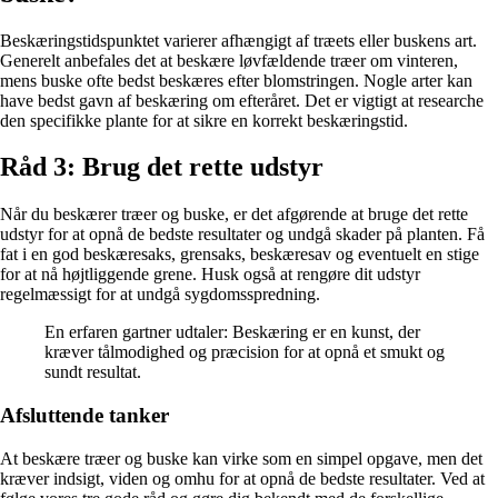
Beskæringstidspunktet varierer afhængigt af træets eller buskens art.
Generelt anbefales det at beskære løvfældende træer om vinteren,
mens buske ofte bedst beskæres efter blomstringen. Nogle arter kan
have bedst gavn af beskæring om efteråret. Det er vigtigt at researche
den specifikke plante for at sikre en korrekt beskæringstid.
Råd 3: Brug det rette udstyr
Når du beskærer træer og buske, er det afgørende at bruge det rette
udstyr for at opnå de bedste resultater og undgå skader på planten. Få
fat i en god beskæresaks, grensaks, beskæresav og eventuelt en stige
for at nå højtliggende grene. Husk også at rengøre dit udstyr
regelmæssigt for at undgå sygdomsspredning.
En erfaren gartner udtaler: Beskæring er en kunst, der
kræver tålmodighed og præcision for at opnå et smukt og
sundt resultat.
Afsluttende tanker
At beskære træer og buske kan virke som en simpel opgave, men det
kræver indsigt, viden og omhu for at opnå de bedste resultater. Ved at