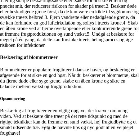
1. Brug skarpe beskæringssakse eller -sakse for at sikre et rent og
præcist snit, der reducerer risikoen for skader på træet.2. Beskær døde
eller beskadigede grene først, da de kan være en kilde til sygdomme og
svække træets helbred.3. Fjern vandrette eller nedadgående grene, da
de kan forhindre en god luftcirkulation og sollys i træets krone.4. Skab
en åben krone ved at fjerne overlappende eller konkurrerende grene for
at fremme frugtproduktionen og sund vækst.5. Undgå at beskære for
meget på én gang, da dette kan forsinke træets helingsproces og øge
risikoen for infektioner.
Beskæring af blommetræer
Blommetræer er populære frugttræer i danske haver, og beskæring er
afgørende for at sikre en god høst. Når du beskærer et blommetræ, skal
du fjerne døde eller syge grene, skabe en åben krone og sikre en
balance mellem vækst og frugtproduktion.
Opsummering
Beskæring af frugttræer er en vigtig opgave, der kræver omhu og
viden. Ved at beskære dine træer på det rette tidspunkt og med de
rigtige teknikker kan du fremme en sund vækst, høj frugtudbytte og et
smukt udseende træ. Følg de nævnte tips og nyd godt af en velplejet
frugthave!