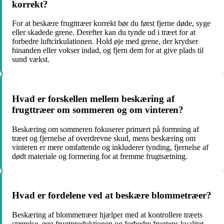
korrekt?
For at beskære frugttræer korrekt bør du først fjerne døde, syge
eller skadede grene. Derefter kan du tynde ud i træet for at
forbedre luftcirkulationen. Hold øje med grene, der krydser
hinanden eller vokser indad, og fjern dem for at give plads til
sund vækst.
Hvad er forskellen mellem beskæring af
frugttræer om sommeren og om vinteren?
Beskæring om sommeren fokuserer primært på formning af
træet og fjernelse af overdrevne skud, mens beskæring om
vinteren er mere omfattende og inkluderer tynding, fjernelse af
dødt materiale og formering for at fremme frugtsætning.
Hvad er fordelene ved at beskære blommetræer?
Beskæring af blommetræer hjælper med at kontrollere træets
størrelse, øge frugtproduktionen og forbedre frugtens kvalitet.