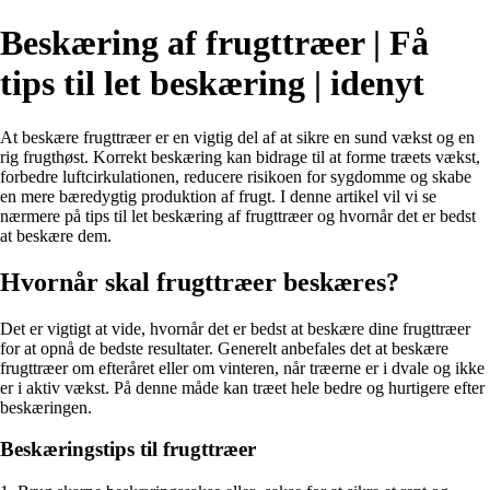
Beskæring af frugttræer | Få
tips til let beskæring | idenyt
At beskære frugttræer er en vigtig del af at sikre en sund vækst og en
rig frugthøst. Korrekt beskæring kan bidrage til at forme træets vækst,
forbedre luftcirkulationen, reducere risikoen for sygdomme og skabe
en mere bæredygtig produktion af frugt. I denne artikel vil vi se
nærmere på tips til let beskæring af frugttræer og hvornår det er bedst
at beskære dem.
Hvornår skal frugttræer beskæres?
Det er vigtigt at vide, hvornår det er bedst at beskære dine frugttræer
for at opnå de bedste resultater. Generelt anbefales det at beskære
frugttræer om efteråret eller om vinteren, når træerne er i dvale og ikke
er i aktiv vækst. På denne måde kan træet hele bedre og hurtigere efter
beskæringen.
Beskæringstips til frugttræer