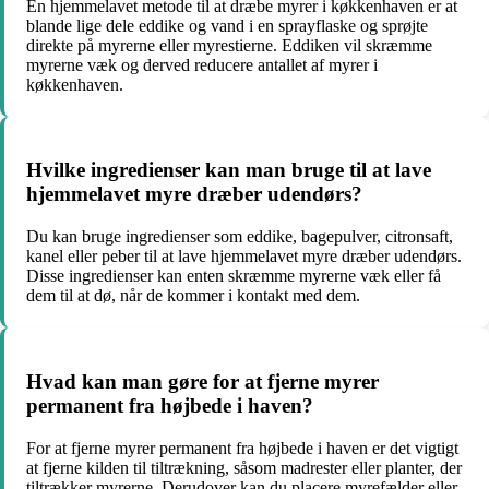
En hjemmelavet metode til at dræbe myrer i køkkenhaven er at
blande lige dele eddike og vand i en sprayflaske og sprøjte
direkte på myrerne eller myrestierne. Eddiken vil skræmme
myrerne væk og derved reducere antallet af myrer i
køkkenhaven.
Hvilke ingredienser kan man bruge til at lave
hjemmelavet myre dræber udendørs?
Du kan bruge ingredienser som eddike, bagepulver, citronsaft,
kanel eller peber til at lave hjemmelavet myre dræber udendørs.
Disse ingredienser kan enten skræmme myrerne væk eller få
dem til at dø, når de kommer i kontakt med dem.
Hvad kan man gøre for at fjerne myrer
permanent fra højbede i haven?
For at fjerne myrer permanent fra højbede i haven er det vigtigt
at fjerne kilden til tiltrækning, såsom madrester eller planter, der
tiltrækker myrerne. Derudover kan du placere myrefælder eller