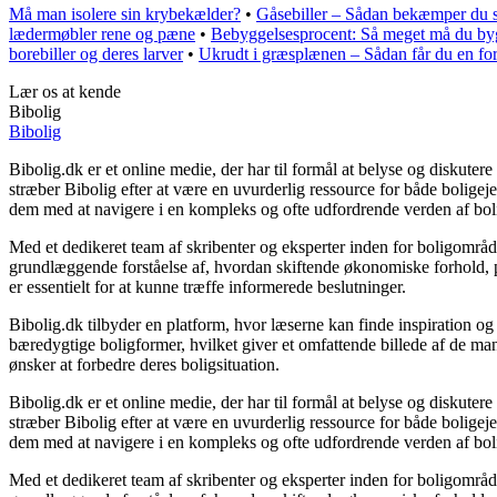
Må man isolere sin krybekælder?
•
Gåsebiller – Sådan bekæmper du s
lædermøbler rene og pæne
•
Bebyggelsesprocent: Så meget må du by
borebiller og deres larver
•
Ukrudt i græsplænen – Sådan får du en fo
Lær os at kende
Bibolig
Bibolig
Bibolig.dk er et online medie, der har til formål at belyse og diskut
stræber Bibolig efter at være en uvurderlig ressource for både bolige
dem med at navigere i en kompleks og ofte udfordrende verden af bol
Med et dedikeret team af skribenter og eksperter inden for boligområde
grundlæggende forståelse af, hvordan skiftende økonomiske forhold, po
er essentielt for at kunne træffe informerede beslutninger.
Bibolig.dk tilbyder en platform, hvor læserne kan finde inspiration og r
bæredygtige boligformer, hvilket giver et omfattende billede af de mang
ønsker at forbedre deres boligsituation.
Bibolig.dk er et online medie, der har til formål at belyse og diskut
stræber Bibolig efter at være en uvurderlig ressource for både bolige
dem med at navigere i en kompleks og ofte udfordrende verden af bol
Med et dedikeret team af skribenter og eksperter inden for boligområde