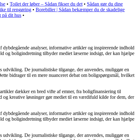
lse
•
Toilet der løber – Sådan fikser du det
•
Sådan gør du dine
ke til rengøring
•
Borebiller | Sådan bekæmper du de skadelige
 på dit hus
•
af dybdegående analyser, informative artikler og inspirerende indhold
ld og boligindretning tilbyder mediet læserne indsigt, der kan hjælpe
s udvikling. De journalistiske tilgange, der anvendes, muliggør en
ette bidrager til en mere nuanceret debat om boligspørgsmål, hvilket
rtikler dækker en bred vifte af emner, fra boligfinansiering til
d og kreative løsninger gør mediet til en værdifuld kilde for dem, der
af dybdegående analyser, informative artikler og inspirerende indhold
ld og boligindretning tilbyder mediet læserne indsigt, der kan hjælpe
s udvikling. De journalistiske tilgange, der anvendes, muliggør en