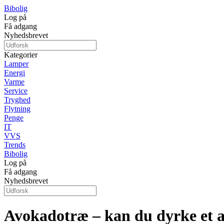
Bibolig
Log på
Få adgang
Nyhedsbrevet
Kategorier
Lamper
Energi
Varme
Service
Tryghed
Flytning
Penge
IT
VVS
Trends
Bibolig
Log på
Få adgang
Nyhedsbrevet
Avokadotræ – kan du dyrke et 