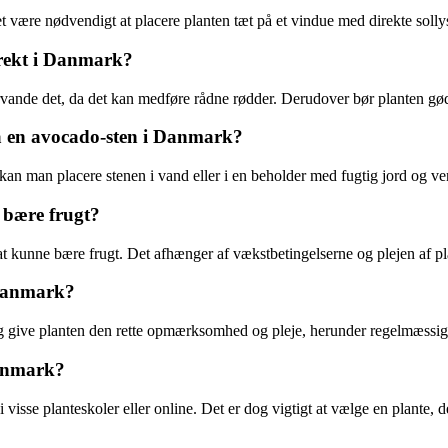
et være nødvendigt at placere planten tæt på et vindue med direkte solly
rekt i Danmark?
ande det, da det kan medføre rådne rødder. Derudover bør planten gødes 
ra en avocado-sten i Danmark?
 kan man placere stenen i vand eller i en beholder med fugtig jord og ve
g bære frugt?
il at kunne bære frugt. Det afhænger af vækstbetingelserne og plejen af p
i Danmark?
 give planten den rette opmærksomhed og pleje, herunder regelmæssig
Danmark?
i visse planteskoler eller online. Det er dog vigtigt at vælge en plante, 