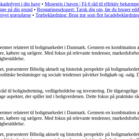
kadedyret i din have
•
Mosegris i haven | Få 6 råd til effektiv bekæmpe
gge på din grund
•
Rengøringsekspert: Tænk dig om, før du bruger eddi
rnyet græsplæne
•
Træbeklædning: Brug træ som flot facadebeklædning
ere emner relateret til boligmarkedet i Danmark. Gennem en kombination 
jere, købere og sælgere. Med fokus på relevante tendenser, markedsforho
igbesiddelse.
t, præsenterer Bibolig aktuelt og historisk perspektiv på boligmarkedet
litiske beslutninger og sociale tendenser påvirker boligkøb og -salg. D
åd til boligindretning, vedligeholdelse og investering. De tilgængelige a
e aspekter, der spiller ind i boligverdenen. Dette fokus på praktiske rå
ere emner relateret til boligmarkedet i Danmark. Gennem en kombination 
jere, købere og sælgere. Med fokus på relevante tendenser, markedsforho
igbesiddelse.
t, præsenterer Bibolig aktuelt og historisk perspektiv på boligmarkedet