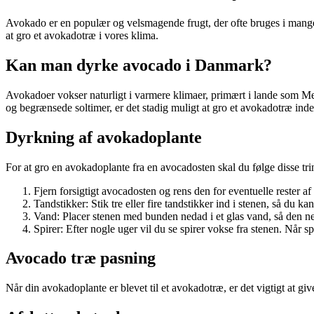
Avokado er en populær og velsmagende frugt, der ofte bruges i mange
at gro et avokadotræ i vores klima.
Kan man dyrke avocado i Danmark?
Avokadoer vokser naturligt i varmere klimaer, primært i lande som M
og begrænsede soltimer, er det stadig muligt at gro et avokadotræ ind
Dyrkning af avokadoplante
For at gro en avokadoplante fra en avocadosten skal du følge disse tri
Fjern forsigtigt avocadosten og rens den for eventuelle rester af
Tandstikker: Stik tre eller fire tandstikker ind i stenen, så du k
Vand: Placer stenen med bunden nedad i et glas vand, så den ne
Spirer: Efter nogle uger vil du se spirer vokse fra stenen. Når 
Avocado træ pasning
Når din avokadoplante er blevet til et avokadotræ, er det vigtigt at gi