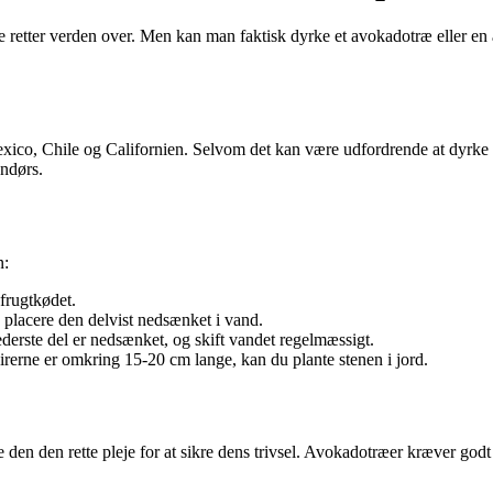
 retter verden over. Men kan man faktisk dyrke et avokadotræ eller en
exico, Chile og Californien. Selvom det kan være udfordrende at dyrke
endørs.
n:
 frugtkødet.
an placere den delvist nedsænket i vand.
derste del er nedsænket, og skift vandet regelmæssigt.
spirerne er omkring 15-20 cm lange, kan du plante stenen i jord.
ve den den rette pleje for at sikre dens trivsel. Avokadotræer kræver go