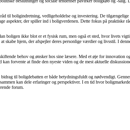
litiske beslutninger og sociale tendenser påvirker boligkøb og -salg. D
åd til boligindretning, vedligeholdelse og investering. De tilgængelige a
e aspekter, der spiller ind i boligverdenen. Dette fokus på praktiske rå
dan boligen ikke blot er et fysisk rum, men også et sted, hvor livets vi
il at skabe hjem, der afspejler deres personlige værdier og livsstil. I 
e skiftende behov og ønsker hos sine læsere. Med et øje for innovation og
 kan forvente at finde den nyeste viden og de mest aktuelle diskussioner, h
s bidrag til boligdebatten er både betydningsfuldt og nødvendigt. Gennem
r sammen kan dele erfaringer og perspektiver. I en tid hvor boligmarked
derende forum.