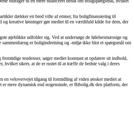
ette bidrager til en mere nuanceret debat om boligspørgsmål, hvilket
rtikler dækker en bred vifte af emner, fra boligfinansiering til
d og kreative løsninger gør mediet til en værdifuld kilde for dem, der
gtigste øjeblikke udfolder sig. Ved at undersøge de følelsesmæssige og
denne sammenhæng er boligindretning og -miljø ikke blot et spørgsmål om
 fremtidige tendenser, søger mediet konstant at opdatere sit indhold,
vilket sikrer, at de er rustet til at træffe de bedste valg i deres
 en velovervejet tilgang til formidling af viden ønsker mediet at
et er mere dynamisk end nogensinde, er Bibolig.dk den platform, der