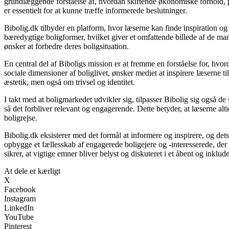
grundlæggende forståelse af, hvordan skiftende økonomiske forhold, po
er essentielt for at kunne træffe informerede beslutninger.
Bibolig.dk tilbyder en platform, hvor læserne kan finde inspiration og r
bæredygtige boligformer, hvilket giver et omfattende billede af de mang
ønsker at forbedre deres boligsituation.
En central del af Biboligs mission er at fremme en forståelse for, hvor
sociale dimensioner af boliglivet, ønsker mediet at inspirere læserne t
æstetik, men også om trivsel og identitet.
I takt med at boligmarkedet udvikler sig, tilpasser Bibolig sig også d
så det forbliver relevant og engagerende. Dette betyder, at læserne altid
boligrejse.
Bibolig.dk eksisterer med det formål at informere og inspirere, og det
opbygge et fællesskab af engagerede boligejere og -interesserede, de
sikrer, at vigtige emner bliver belyst og diskuteret i et åbent og inklu
At dele er kærligt
X
Facebook
Instagram
LinkedIn
YouTube
Pinterest