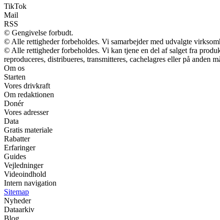
TikTok
Mail
RSS
© Gengivelse forbudt.
© Alle rettigheder forbeholdes. Vi samarbejder med udvalgte virksomh
© Alle rettigheder forbeholdes. Vi kan tjene en del af salget fra prod
reproduceres, distribueres, transmitteres, cachelagres eller på anden m
Om os
Starten
Vores drivkraft
Om redaktionen
Donér
Vores adresser
Data
Gratis materiale
Rabatter
Erfaringer
Guides
Vejledninger
Videoindhold
Intern navigation
Sitemap
Nyheder
Dataarkiv
Blog