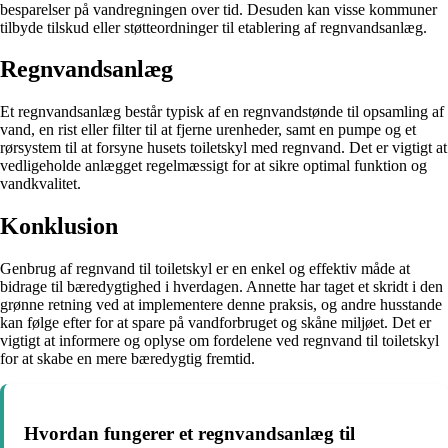
besparelser på vandregningen over tid. Desuden kan visse kommuner
tilbyde tilskud eller støtteordninger til etablering af regnvandsanlæg.
Regnvandsanlæg
Et regnvandsanlæg består typisk af en regnvandstønde til opsamling af
vand, en rist eller filter til at fjerne urenheder, samt en pumpe og et
rørsystem til at forsyne husets toiletskyl med regnvand. Det er vigtigt at
vedligeholde anlægget regelmæssigt for at sikre optimal funktion og
vandkvalitet.
Konklusion
Genbrug af regnvand til toiletskyl er en enkel og effektiv måde at
bidrage til bæredygtighed i hverdagen. Annette har taget et skridt i den
grønne retning ved at implementere denne praksis, og andre husstande
kan følge efter for at spare på vandforbruget og skåne miljøet. Det er
vigtigt at informere og oplyse om fordelene ved regnvand til toiletskyl
for at skabe en mere bæredygtig fremtid.
Hvordan fungerer et regnvandsanlæg til