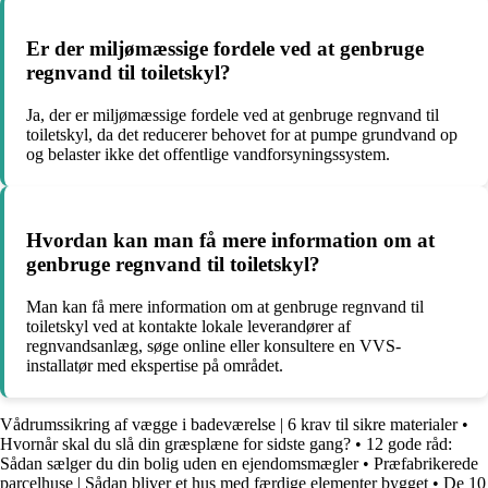
Er der miljømæssige fordele ved at genbruge
regnvand til toiletskyl?
Ja, der er miljømæssige fordele ved at genbruge regnvand til
toiletskyl, da det reducerer behovet for at pumpe grundvand op
og belaster ikke det offentlige vandforsyningssystem.
Hvordan kan man få mere information om at
genbruge regnvand til toiletskyl?
Man kan få mere information om at genbruge regnvand til
toiletskyl ved at kontakte lokale leverandører af
regnvandsanlæg, søge online eller konsultere en VVS-
installatør med ekspertise på området.
Vådrumssikring af vægge i badeværelse | 6 krav til sikre materialer
•
Hvornår skal du slå din græsplæne for sidste gang?
•
12 gode råd:
Sådan sælger du din bolig uden en ejendomsmægler
•
Præfabrikerede
parcelhuse | Sådan bliver et hus med færdige elementer bygget
•
De 10