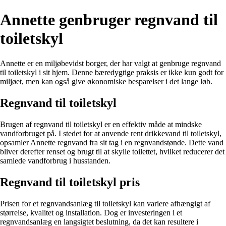
Annette genbruger regnvand til
toiletskyl
Annette er en miljøbevidst borger, der har valgt at genbruge regnvand
til toiletskyl i sit hjem. Denne bæredygtige praksis er ikke kun godt for
miljøet, men kan også give økonomiske besparelser i det lange løb.
Regnvand til toiletskyl
Brugen af regnvand til toiletskyl er en effektiv måde at mindske
vandforbruget på. I stedet for at anvende rent drikkevand til toiletskyl,
opsamler Annette regnvand fra sit tag i en regnvandstønde. Dette vand
bliver derefter renset og brugt til at skylle toilettet, hvilket reducerer det
samlede vandforbrug i husstanden.
Regnvand til toiletskyl pris
Prisen for et regnvandsanlæg til toiletskyl kan variere afhængigt af
størrelse, kvalitet og installation. Dog er investeringen i et
regnvandsanlæg en langsigtet beslutning, da det kan resultere i