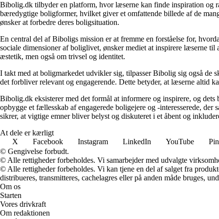
Bibolig.dk tilbyder en platform, hvor læserne kan finde inspiration og rå
bæredygtige boligformer, hvilket giver et omfattende billede af de mange
ønsker at forbedre deres boligsituation.
En central del af Biboligs mission er at fremme en forståelse for, hvord
sociale dimensioner af boliglivet, ønsker mediet at inspirere læserne ti
æstetik, men også om trivsel og identitet.
I takt med at boligmarkedet udvikler sig, tilpasser Bibolig sig også de 
det forbliver relevant og engagerende. Dette betyder, at læserne altid kan
Bibolig.dk eksisterer med det formål at informere og inspirere, og dets
opbygge et fællesskab af engagerede boligejere og -interesserede, der 
sikrer, at vigtige emner bliver belyst og diskuteret i et åbent og inklud
At dele er kærligt
X
Facebook
Instagram
LinkedIn
YouTube
Pin
© Gengivelse forbudt.
© Alle rettigheder forbeholdes. Vi samarbejder med udvalgte virksomhed
© Alle rettigheder forbeholdes. Vi kan tjene en del af salget fra produk
distribueres, transmitteres, cachelagres eller på anden måde bruges, und
Om os
Starten
Vores drivkraft
Om redaktionen