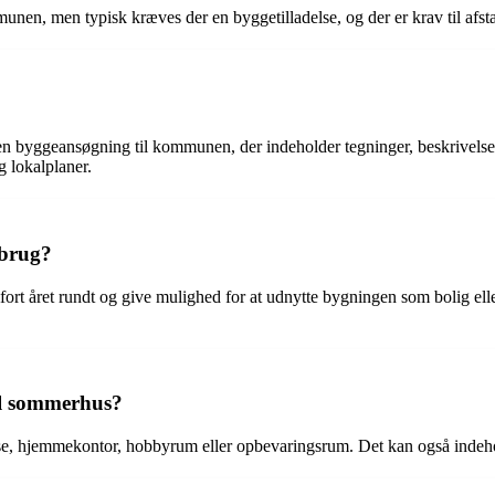
unen, men typisk kræves der en byggetilladelse, og der er krav til afsta
e en byggeansøgning til kommunen, der indeholder tegninger, beskrivelse
 lokalplaner.
sbrug?
omfort året rundt og give mulighed for at udnytte bygningen som bolig el
til sommerhus?
, hjemmekontor, hobbyrum eller opbevaringsrum. Det kan også indeholde k