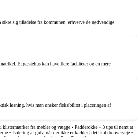
n sikre sig tilladelse fra kommunen, erhverve de nødvendige
trikel. Et gæstehus kan have flere faciliteter og en mere
tisk løsning, hvis man ønsker fleksibilitet i placeringen af
u klistermærker fra møbler og vægge
•
Padderokke – 3 tips til nemt at
erne
•
Isolering af gulv, når der ikke er kælder | det skal du overveje
•