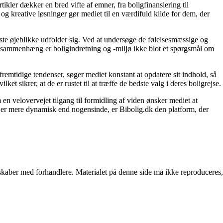
tikler dækker en bred vifte af emner, fra boligfinansiering til
 og kreative løsninger gør mediet til en værdifuld kilde for dem, der
igste øjeblikke udfolder sig. Ved at undersøge de følelsesmæssige og
enne sammenhæng er boligindretning og -miljø ikke blot et spørgsmål om
fremtidige tendenser, søger mediet konstant at opdatere sit indhold, så
et sikrer, at de er rustet til at træffe de bedste valg i deres boligrejse.
en velovervejet tilgang til formidling af viden ønsker mediet at
t er mere dynamisk end nogensinde, er Bibolig.dk den platform, der
erskaber med forhandlere. Materialet på denne side må ikke reproduceres,