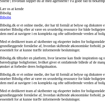
Snerle | Hvordan slipper du af med agersnerle? Få gode råd til bekæmp
Lær os at kende
Bibolig
Bibolig
Bibolig.dk er et online medie, der har til formål at belyse og diskuter
stræber Bibolig efter at være en uvurderlig ressource for både boligeje
dem med at navigere i en kompleks og ofte udfordrende verden af boli
Med et dedikeret team af skribenter og eksperter inden for boligområdet
grundlæggende forståelse af, hvordan skiftende økonomiske forhold, pol
essentielt for at kunne træffe informerede beslutninger.
Bibolig.dk tilbyder en platform, hvor læserne kan finde inspiration og rå
bæredygtige boligformer, hvilket giver et omfattende billede af de mange
ønsker at forbedre deres boligsituation.
Bibolig.dk er et online medie, der har til formål at belyse og diskuter
stræber Bibolig efter at være en uvurderlig ressource for både boligeje
dem med at navigere i en kompleks og ofte udfordrende verden af boli
Med et dedikeret team af skribenter og eksperter inden for boligområdet
grundlæggende forståelse af, hvordan skiftende økonomiske forhold, pol
essentielt for at kunne træffe informerede beslutninger.