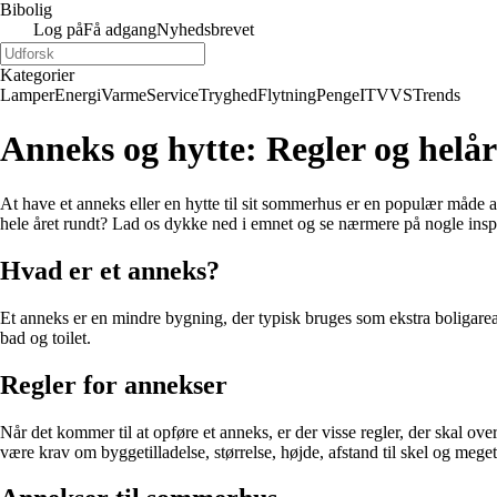
Bibolig
Log på
Få adgang
Nyhedsbrevet
Kategorier
Lamper
Energi
Varme
Service
Tryghed
Flytning
Penge
IT
VVS
Trends
Anneks og hytte: Regler og helå
At have et anneks eller en hytte til sit sommerhus er en populær måde at
hele året rundt? Lad os dykke ned i emnet og se nærmere på nogle insp
Hvad er et anneks?
Et anneks er en mindre bygning, der typisk bruges som ekstra boligarea
bad og toilet.
Regler for annekser
Når det kommer til at opføre et anneks, er der visse regler, der skal 
være krav om byggetilladelse, størrelse, højde, afstand til skel og mege