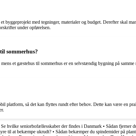
 et byggeprojekt med tegninger, materialer og budget. Derefter skal ma
rskrifter under opførelsen.
 til sommerhus?
, mens et gæstehus til sommerhus er en selvstændig bygning på samme ma
bil platform, så det kan flyttes rundt efter behov. Dette kan være en prak
er.
: Se hvilke seniorbofællesskaber der findes i Danmark
•
Sådan fjerner d
yre til at bekæmpe ukrudt?
•
Sådan bekæmper du spindemider på plant