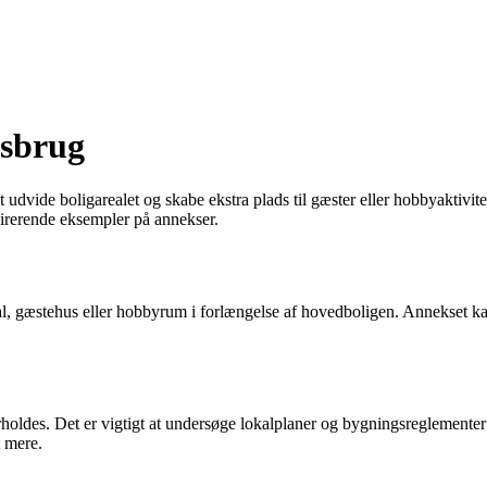
rsbrug
 udvide boligarealet og skabe ekstra plads til gæster eller hobbyaktivit
irerende eksempler på annekser.
l, gæstehus eller hobbyrum i forlængelse af hovedboligen. Annekset kan
overholdes. Det er vigtigt at undersøge lokalplaner og bygningsreglemen
t mere.