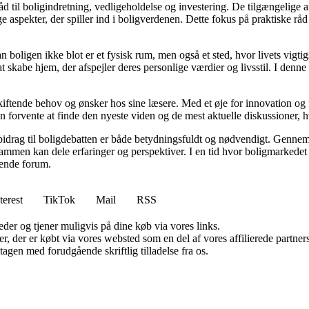
d til boligindretning, vedligeholdelse og investering. De tilgængelige ar
 aspekter, der spiller ind i boligverdenen. Dette fokus på praktiske råd
an boligen ikke blot er et fysisk rum, men også et sted, hvor livets vigt
l at skabe hjem, der afspejler deres personlige værdier og livsstil. I d
skiftende behov og ønsker hos sine læsere. Med et øje for innovation og 
 forvente at finde den nyeste viden og de mest aktuelle diskussioner, hvilk
 bidrag til boligdebatten er både betydningsfuldt og nødvendigt. Gennem 
sammen kan dele erfaringer og perspektiver. I en tid hvor boligmarkede
erende forum.
terest
TikTok
Mail
RSS
er og tjener muligvis på dine køb via vores links.
ter, der er købt via vores websted som en del af vores affilierede partn
tagen med forudgående skriftlig tilladelse fra os.