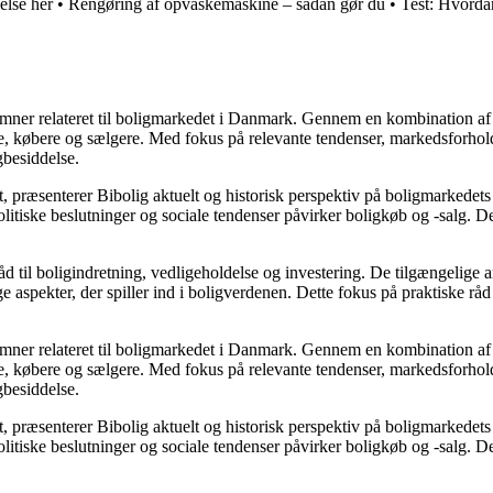
else her
•
Rengøring af opvaskemaskine – sådan gør du
•
Test: Hvorda
e emner relateret til boligmarkedet i Danmark. Gennem en kombination af
re, købere og sælgere. Med fokus på relevante tendenser, markedsforhold
gbesiddelse.
, præsenterer Bibolig aktuelt og historisk perspektiv på boligmarkedets
itiske beslutninger og sociale tendenser påvirker boligkøb og -salg. De
d til boligindretning, vedligeholdelse og investering. De tilgængelige ar
 aspekter, der spiller ind i boligverdenen. Dette fokus på praktiske råd
e emner relateret til boligmarkedet i Danmark. Gennem en kombination af
re, købere og sælgere. Med fokus på relevante tendenser, markedsforhold
gbesiddelse.
, præsenterer Bibolig aktuelt og historisk perspektiv på boligmarkedets
itiske beslutninger og sociale tendenser påvirker boligkøb og -salg. De