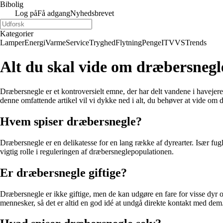
Bibolig
Log på
Få adgang
Nyhedsbrevet
Kategorier
Lamper
Energi
Varme
Service
Tryghed
Flytning
Penge
IT
VVS
Trends
Alt du skal vide om dræbersnegl
Dræbersnegle er et kontroversielt emne, der har delt vandene i haveje
denne omfattende artikel vil vi dykke ned i alt, du behøver at vide om
Hvem spiser dræbersnegle?
Dræbersnegle er en delikatesse for en lang række af dyrearter. Især fug
vigtig rolle i reguleringen af dræbersneglepopulationen.
Er dræbersnegle giftige?
Dræbersnegle er ikke giftige, men de kan udgøre en fare for visse dyr o
mennesker, så det er altid en god idé at undgå direkte kontakt med dem