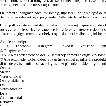
sociale dimensioner af boliglivet, ønsker mediet at inspirere læserne ti
æstetik, men også om trivsel og identitet.
I takt med at boligmarkedet udvikler sig, tilpasser Bibolig sig også de 
det forbliver relevant og engagerende. Dette betyder, at læserne altid kan
Bibolig.dk eksisterer med det formål at informere og inspirere, og dets
opbygge et fællesskab af engagerede boligejere og -interesserede, der 
sikrer, at vigtige emner bliver belyst og diskuteret i et åbent og inklud
At dele er kærligt
X
Facebook
Instagram
LinkedIn
YouTube
Pin
© Gengivelse forbudt.
© Alle rettigheder forbeholdes. Vi samarbejder med udvalgte virksomhed
© Alle rettigheder forbeholdes. Vi kan tjene en del af salget fra produk
distribueres, transmitteres, cachelagres eller på anden måde bruges, und
Om os
Starten
Vores drivkraft
Om redaktionen
Donér
Vores adresser
Data
Gratis materiale
Rabatter