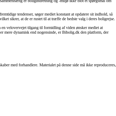
enne sammenhæng er boligindretning og -miljø ikke blot et spørgsmål om
fremtidige tendenser, søger mediet konstant at opdatere sit indhold, så
et sikrer, at de er rustet til at træffe de bedste valg i deres boligrejse.
en velovervejet tilgang til formidling af viden ønsker mediet at
t er mere dynamisk end nogensinde, er Bibolig.dk den platform, der
erskaber med forhandlere. Materialet på denne side må ikke reproduceres,