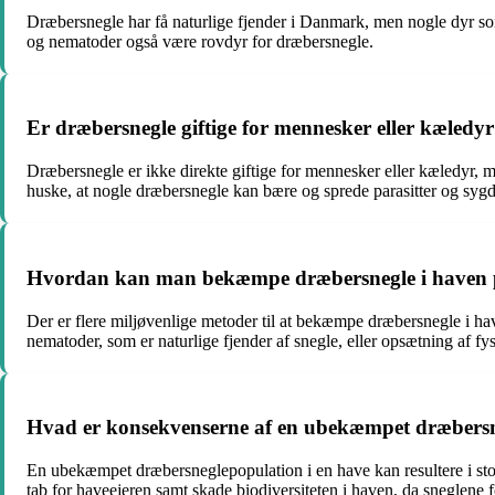
Dræbersnegle har få naturlige fjender i Danmark, men nogle dyr som
og nematoder også være rovdyr for dræbersnegle.
Er dræbersnegle giftige for mennesker eller kæledy
Dræbersnegle er ikke direkte giftige for mennesker eller kæledyr, m
huske, at nogle dræbersnegle kan bære og sprede parasitter og syg
Hvordan kan man bekæmpe dræbersnegle i haven p
Der er flere miljøvenlige metoder til at bekæmpe dræbersnegle i hav
nematoder, som er naturlige fjender af snegle, eller opsætning af fy
Hvad er konsekvenserne af en ubekæmpet dræbersn
En ubekæmpet dræbersneglepopulation i en have kan resultere i stor
tab for haveejeren samt skade biodiversiteten i haven, da sneglene f