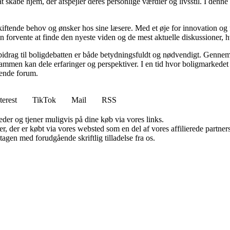
l at skabe hjem, der afspejler deres personlige værdier og livsstil. I d
skiftende behov og ønsker hos sine læsere. Med et øje for innovation og 
 forvente at finde den nyeste viden og de mest aktuelle diskussioner, hvilk
 bidrag til boligdebatten er både betydningsfuldt og nødvendigt. Gennem 
sammen kan dele erfaringer og perspektiver. I en tid hvor boligmarkede
erende forum.
terest
TikTok
Mail
RSS
er og tjener muligvis på dine køb via vores links.
ter, der er købt via vores websted som en del af vores affilierede partn
tagen med forudgående skriftlig tilladelse fra os.