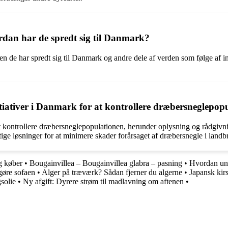
dan har de spredt sig til Danmark?
de har spredt sig til Danmark og andre dele af verden som følge af int
nitiativer i Danmark for at kontrollere dræbersneglepop
 at kontrollere dræbersneglepopulationen, herunder oplysning og rådgiv
ige løsninger for at minimere skader forårsaget af dræbersnegle i landb
og køber
•
Bougainvillea – Bougainvillea glabra – pasning
•
Hvordan und
gøre sofaen
•
Alger på træværk? Sådan fjerner du algerne
•
Japansk kir
solie
•
Ny afgift: Dyrere strøm til madlavning om aftenen
•