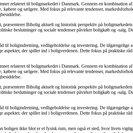
e emner relateret til boligmarkedet i Danmark. Gennem en kombination af
re, købere og sælgere. Med fokus på relevante tendenser, markedsforhold
gbesiddelse.
, præsenterer Bibolig aktuelt og historisk perspektiv på boligmarkedets
itiske beslutninger og sociale tendenser påvirker boligkøb og -salg. De
d til boligindretning, vedligeholdelse og investering. De tilgængelige ar
 aspekter, der spiller ind i boligverdenen. Dette fokus på praktiske råd
e emner relateret til boligmarkedet i Danmark. Gennem en kombination af
re, købere og sælgere. Med fokus på relevante tendenser, markedsforhold
gbesiddelse.
, præsenterer Bibolig aktuelt og historisk perspektiv på boligmarkedets
itiske beslutninger og sociale tendenser påvirker boligkøb og -salg. De
d til boligindretning, vedligeholdelse og investering. De tilgængelige ar
 aspekter, der spiller ind i boligverdenen. Dette fokus på praktiske råd
an boligen ikke blot er et fysisk rum, men også et sted, hvor livets vigt