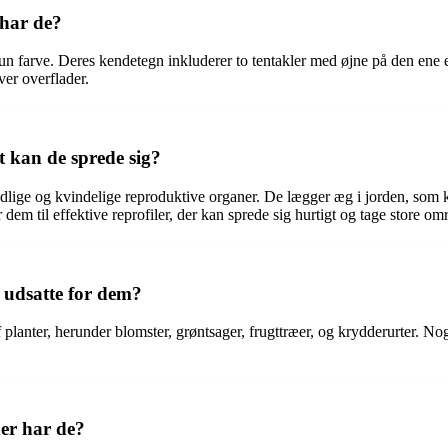
 har de?
n farve. Deres kendetegn inkluderer to tentakler med øjne på den ene 
ver overflader.
 kan de sprede sig?
ndlige og kvindelige reproduktive organer. De lægger æg i jorden, som 
em til effektive reprofiler, der kan sprede sig hurtigt og tage store omr
t udsatte for dem?
planter, herunder blomster, grøntsager, frugttræer, og krydderurter. Nogl
der har de?