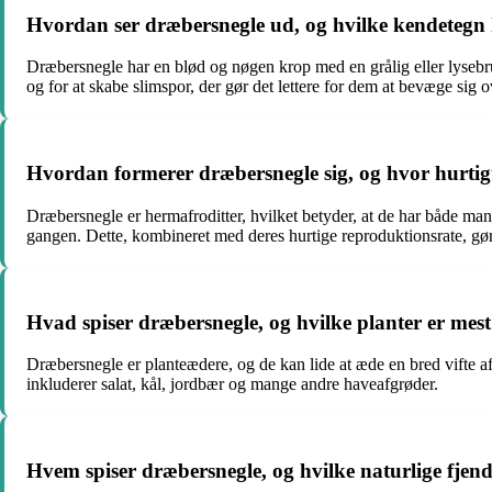
Hvordan ser dræbersnegle ud, og hvilke kendetegn
Dræbersnegle har en blød og nøgen krop med en grålig eller lysebru
og for at skabe slimspor, der gør det lettere for dem at bevæge sig o
Hvordan formerer dræbersnegle sig, og hvor hurtigt
Dræbersnegle er hermafroditter, hvilket betyder, at de har både ma
gangen. Dette, kombineret med deres hurtige reproduktionsrate, gør d
Hvad spiser dræbersnegle, og hvilke planter er mes
Dræbersnegle er planteædere, og de kan lide at æde en bred vifte af 
inkluderer salat, kål, jordbær og mange andre haveafgrøder.
Hvem spiser dræbersnegle, og hvilke naturlige fjen