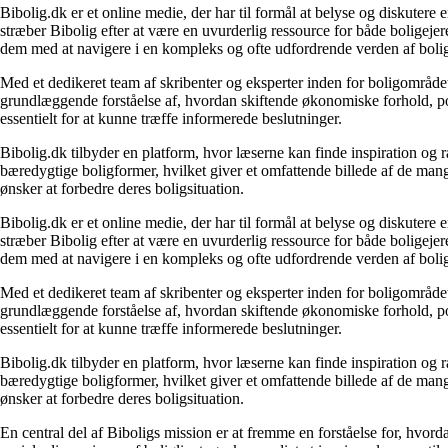
Bibolig.dk er et online medie, der har til formål at belyse og diskuter
stræber Bibolig efter at være en uvurderlig ressource for både boligeje
dem med at navigere i en kompleks og ofte udfordrende verden af boli
Med et dedikeret team af skribenter og eksperter inden for boligområdet
grundlæggende forståelse af, hvordan skiftende økonomiske forhold, pol
essentielt for at kunne træffe informerede beslutninger.
Bibolig.dk tilbyder en platform, hvor læserne kan finde inspiration og rå
bæredygtige boligformer, hvilket giver et omfattende billede af de mange
ønsker at forbedre deres boligsituation.
Bibolig.dk er et online medie, der har til formål at belyse og diskuter
stræber Bibolig efter at være en uvurderlig ressource for både boligeje
dem med at navigere i en kompleks og ofte udfordrende verden af boli
Med et dedikeret team af skribenter og eksperter inden for boligområdet
grundlæggende forståelse af, hvordan skiftende økonomiske forhold, pol
essentielt for at kunne træffe informerede beslutninger.
Bibolig.dk tilbyder en platform, hvor læserne kan finde inspiration og rå
bæredygtige boligformer, hvilket giver et omfattende billede af de mange
ønsker at forbedre deres boligsituation.
En central del af Biboligs mission er at fremme en forståelse for, hvord