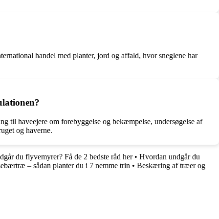
ernational handel med planter, jord og affald, hvor sneglene har
ulationen?
ning til haveejere om forebyggelse og bekæmpelse, undersøgelse af
ruget og haverne.
går du flyvemyrer? Få de 2 bedste råd her
•
Hvordan undgår du
sebærtræ – sådan planter du i 7 nemme trin
•
Beskæring af træer og