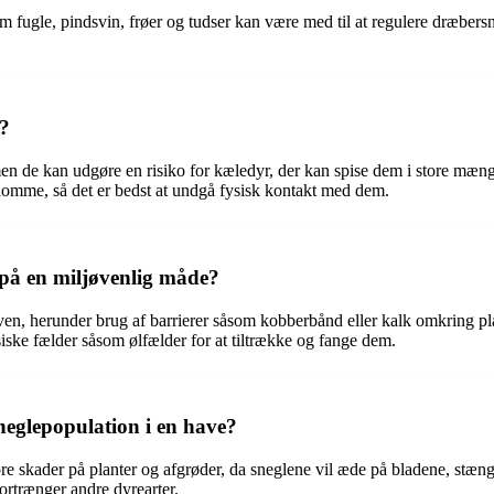
 fugle, pindsvin, frøer og tudser kan være med til at regulere dræbers
r?
en de kan udgøre en risiko for kæledyr, der kan spise dem i store mængd
domme, så det er bedst at undgå fysisk kontakt med dem.
å en miljøvenlig måde?
en, herunder brug af barrierer såsom kobberbånd eller kalk omkring plan
siske fælder såsom ølfælder for at tiltrække og fange dem.
eglepopulation i en have?
e skader på planter og afgrøder, da sneglene vil æde på bladene, stængl
ortrænger andre dyrearter.