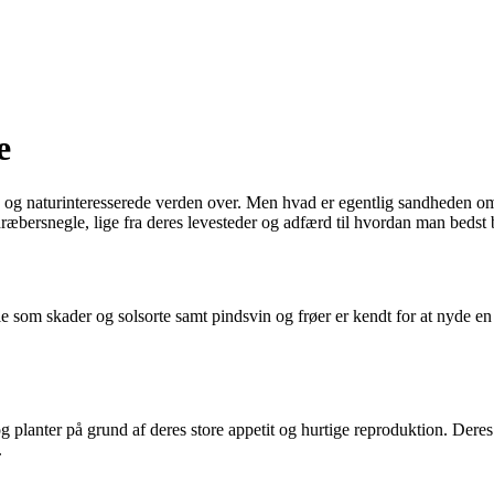
e
re og naturinteresserede verden over. Men hvad er egentlig sandheden o
 dræbersnegle, lige fra deres levesteder og adfærd til hvordan man bed
le som skader og solsorte samt pindsvin og frøer er kendt for at nyde en
g planter på grund af deres store appetit og hurtige reproduktion. Deres
.