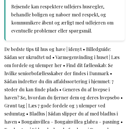
Rejsende kan respektere udlejers husregler,
behandle boligen og naboer med respekt, og
kommunikere åbent og ærligt med udlejeren om
eventuelle problemer eller spørgsmål.
De bedste tips til hus og have | idenyt
•
Billedguide:
Sådan ser ukrudtet ud
•
Varmegenvinding i huset | Læs
om fordele og ulemper her
•
Find dit fællesskab: Se
hvilke seniorbofællesskaber der findes i Danmark
•
Sådan indretter du din affaldssortering i hjemmet: 7
steder du kan finde plads
•
Generes du af hvepse i
haven? Se, hvordan du fjerner dem og deres hvepsebo
•
Grønt tag | Læs 7 gode fordele og 3 ulemper ved
sedumtag
•
Bladlus | Sådan slipper du af med bladlus i
haven
•
Bougainvillea – Bougainvillea glabra – pasning
•