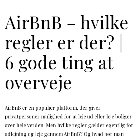
AirBnB – hvilke
regler er der? |
6 gode ting at
overveje
AirBnB er en populær platform, der giver
privatpersoner mulighed for at leje ud eller leje boliger
over hele verden. Men hvilke regler gælder egentlig for
udlejning og leje gennem AirBnB? Og hvad bør man