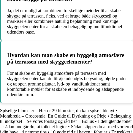
Ja, det er muligt at kombinere forskellige metoder til at skabe
skygge på terrassen, f.eks. ved at bruge både skyggesejl og
markiser eller kombinere naturlig beplantning med kunstige
skyggeelementer for at skabe en behagelig og multifunktionel
udendørs oase.
Hvordan kan man skabe en hyggelig atmosfære
på terrassen med skyggeelementer?
For at skabe en hyggelig atmosfære på terrassen med
skyggeelementer kan du tilføje udendørs belysning, bløde puder
og tæpper, grønne planter, lyd- og vandfunktioner samt
komfortable møbler for at skabe et indbydende og afslappende
udendørs rum.
Spiselige blomster – Her er 29 blomster, du kan spise | Idenyt
•
Montbretia – Crocosmia: En Guide til Dyrkning og Pleje
•
Belægning
til indkørsel – Se vores forslag og råd her – Bolius
•
Ildelugtende toilet
– sådan undgår du, at toilettet lugter
•
Sådan slipper du af med vorterod
i din have | 4 nemme tips
•
10 gode råd til haven i februar
•
Er trykket i