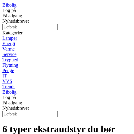
Bibolig
Log på
Få adgang
Nyhedsbrevet
Kategorier
Lamper
Energi
Varme
Service
Tryghed
Flytning
Penge
IT
VVS
Trends
Bibolig
Log på
Få adgang
Nyhedsbrevet
6 typer ekstraudstyr du bør