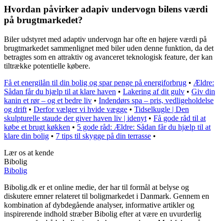
Hvordan påvirker adapiv undervogn bilens værdi
på brugtmarkedet?
Biler udstyret med adaptiv undervogn har ofte en højere værdi på
brugtmarkedet sammenlignet med biler uden denne funktion, da det
betragtes som en attraktiv og avanceret teknologisk feature, der kan
tiltrække potentielle købere.
Få et energilån til din bolig og spar penge på energiforbrug
•
Ældre:
Sådan får du hjælp til at klare haven
•
Lakering af dit gulv
•
Giv din
kanin et rør – og et bedre liv
•
Indendørs spa – pris, vedligeholdelse
og drift
•
Derfor vælger vi hvide vægge
•
Tidselkugle | Den
skulpturelle staude der giver haven liv | idenyt
•
Få gode råd til at
købe et brugt køkken
•
5 gode råd: Ældre: Sådan får du hjælp til at
klare din bolig
•
7 tips til skygge på din terrasse
•
Lær os at kende
Bibolig
Bibolig
Bibolig.dk er et online medie, der har til formål at belyse og
diskutere emner relateret til boligmarkedet i Danmark. Gennem en
kombination af dybdegående analyser, informative artikler og
inspirerende indhold stræber Bibolig efter at være en uvurderlig