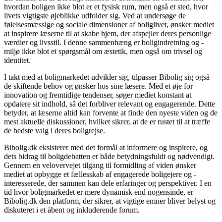
hvordan boligen ikke blot er et fysisk rum, men også et sted, hvor
livets vigtigste øjeblikke udfolder sig. Ved at undersøge de
følelsesmæssige og sociale dimensioner af boliglivet, ønsker mediet
at inspirere læserne til at skabe hjem, der afspejler deres personlige
værdier og livsstil. I denne sammenhæng er boligindretning og -
miljø ikke blot et spørgsmål om æstetik, men også om trivsel og
identitet.
I takt med at boligmarkedet udvikler sig, tilpasser Bibolig sig også
de skiftende behov og ønsker hos sine læsere. Med et øje for
innovation og fremtidige tendenser, søger mediet konstant at
opdatere sit indhold, så det forbliver relevant og engagerende. Dette
betyder, at læserne altid kan forvente at finde den nyeste viden og de
mest aktuelle diskussioner, hvilket sikrer, at de er rustet til at træffe
de bedste valg i deres boligrejse.
Bibolig.dk eksisterer med det formål at informere og inspirere, og
dets bidrag til boligdebatten er både betydningsfuldt og nødvendigt.
Gennem en velovervejet tilgang til formidling af viden ønsker
mediet at opbygge et fællesskab af engagerede boligejere og -
interesserede, der sammen kan dele erfaringer og perspektiver. I en
tid hvor boligmarkedet er mere dynamisk end nogensinde, er
Bibolig.dk den platform, der sikrer, at vigtige emner bliver belyst og
diskuteret i et åbent og inkluderende forum.