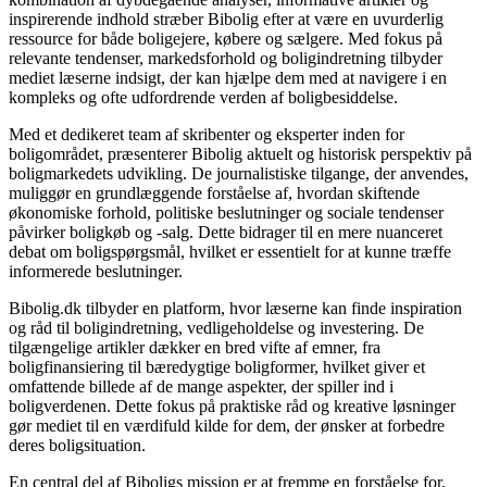
inspirerende indhold stræber Bibolig efter at være en uvurderlig
ressource for både boligejere, købere og sælgere. Med fokus på
relevante tendenser, markedsforhold og boligindretning tilbyder
mediet læserne indsigt, der kan hjælpe dem med at navigere i en
kompleks og ofte udfordrende verden af boligbesiddelse.
Med et dedikeret team af skribenter og eksperter inden for
boligområdet, præsenterer Bibolig aktuelt og historisk perspektiv på
boligmarkedets udvikling. De journalistiske tilgange, der anvendes,
muliggør en grundlæggende forståelse af, hvordan skiftende
økonomiske forhold, politiske beslutninger og sociale tendenser
påvirker boligkøb og -salg. Dette bidrager til en mere nuanceret
debat om boligspørgsmål, hvilket er essentielt for at kunne træffe
informerede beslutninger.
Bibolig.dk tilbyder en platform, hvor læserne kan finde inspiration
og råd til boligindretning, vedligeholdelse og investering. De
tilgængelige artikler dækker en bred vifte af emner, fra
boligfinansiering til bæredygtige boligformer, hvilket giver et
omfattende billede af de mange aspekter, der spiller ind i
boligverdenen. Dette fokus på praktiske råd og kreative løsninger
gør mediet til en værdifuld kilde for dem, der ønsker at forbedre
deres boligsituation.
En central del af Biboligs mission er at fremme en forståelse for,