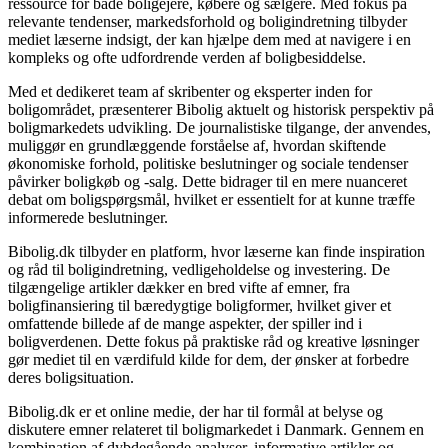
ressource for både boligejere, købere og sælgere. Med fokus på
relevante tendenser, markedsforhold og boligindretning tilbyder
mediet læserne indsigt, der kan hjælpe dem med at navigere i en
kompleks og ofte udfordrende verden af boligbesiddelse.
Med et dedikeret team af skribenter og eksperter inden for
boligområdet, præsenterer Bibolig aktuelt og historisk perspektiv på
boligmarkedets udvikling. De journalistiske tilgange, der anvendes,
muliggør en grundlæggende forståelse af, hvordan skiftende
økonomiske forhold, politiske beslutninger og sociale tendenser
påvirker boligkøb og -salg. Dette bidrager til en mere nuanceret
debat om boligspørgsmål, hvilket er essentielt for at kunne træffe
informerede beslutninger.
Bibolig.dk tilbyder en platform, hvor læserne kan finde inspiration
og råd til boligindretning, vedligeholdelse og investering. De
tilgængelige artikler dækker en bred vifte af emner, fra
boligfinansiering til bæredygtige boligformer, hvilket giver et
omfattende billede af de mange aspekter, der spiller ind i
boligverdenen. Dette fokus på praktiske råd og kreative løsninger
gør mediet til en værdifuld kilde for dem, der ønsker at forbedre
deres boligsituation.
Bibolig.dk er et online medie, der har til formål at belyse og
diskutere emner relateret til boligmarkedet i Danmark. Gennem en
kombination af dybdegående analyser, informative artikler og