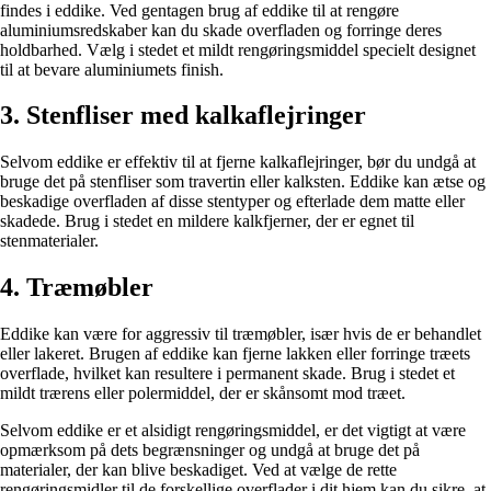
findes i eddike. Ved gentagen brug af eddike til at rengøre
aluminiumsredskaber kan du skade overfladen og forringe deres
holdbarhed. Vælg i stedet et mildt rengøringsmiddel specielt designet
til at bevare aluminiumets finish.
3. Stenfliser med kalkaflejringer
Selvom eddike er effektiv til at fjerne kalkaflejringer, bør du undgå at
bruge det på stenfliser som travertin eller kalksten. Eddike kan ætse og
beskadige overfladen af disse stentyper og efterlade dem matte eller
skadede. Brug i stedet en mildere kalkfjerner, der er egnet til
stenmaterialer.
4. Træmøbler
Eddike kan være for aggressiv til træmøbler, især hvis de er behandlet
eller lakeret. Brugen af eddike kan fjerne lakken eller forringe træets
overflade, hvilket kan resultere i permanent skade. Brug i stedet et
mildt trærens eller polermiddel, der er skånsomt mod træet.
Selvom eddike er et alsidigt rengøringsmiddel, er det vigtigt at være
opmærksom på dets begrænsninger og undgå at bruge det på
materialer, der kan blive beskadiget. Ved at vælge de rette
rengøringsmidler til de forskellige overflader i dit hjem kan du sikre, at