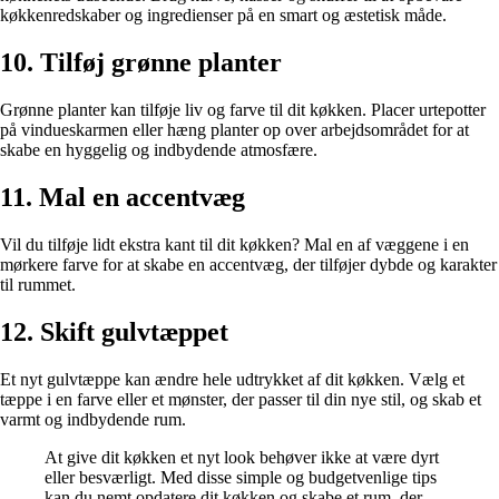
køkkenredskaber og ingredienser på en smart og æstetisk måde.
10. Tilføj grønne planter
Grønne planter kan tilføje liv og farve til dit køkken. Placer urtepotter
på vindueskarmen eller hæng planter op over arbejdsområdet for at
skabe en hyggelig og indbydende atmosfære.
11. Mal en accentvæg
Vil du tilføje lidt ekstra kant til dit køkken? Mal en af væggene i en
mørkere farve for at skabe en accentvæg, der tilføjer dybde og karakter
til rummet.
12. Skift gulvtæppet
Et nyt gulvtæppe kan ændre hele udtrykket af dit køkken. Vælg et
tæppe i en farve eller et mønster, der passer til din nye stil, og skab et
varmt og indbydende rum.
At give dit køkken et nyt look behøver ikke at være dyrt
eller besværligt. Med disse simple og budgetvenlige tips
kan du nemt opdatere dit køkken og skabe et rum, der