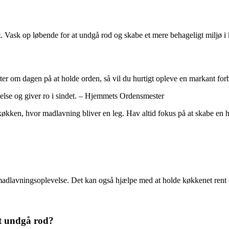
 Vask op løbende for at undgå rod og skabe et mere behageligt miljø i
tter om dagen på at holde orden, så vil du hurtigt opleve en markant for
else og giver ro i sindet. – Hjemmets Ordensmester
t køkken, hvor madlavning bliver en leg. Hav altid fokus på at skabe en 
madlavningsoplevelse. Det kan også hjælpe med at holde køkkenet rent 
t undgå rod?