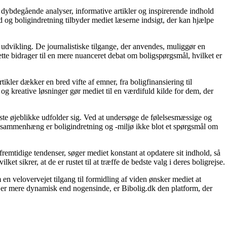
 dybdegående analyser, informative artikler og inspirerende indhold
 og boligindretning tilbyder mediet læserne indsigt, der kan hjælpe
 udvikling. De journalistiske tilgange, der anvendes, muliggør en
tte bidrager til en mere nuanceret debat om boligspørgsmål, hvilket er
tikler dækker en bred vifte af emner, fra boligfinansiering til
 og kreative løsninger gør mediet til en værdifuld kilde for dem, der
igste øjeblikke udfolder sig. Ved at undersøge de følelsesmæssige og
enne sammenhæng er boligindretning og -miljø ikke blot et spørgsmål om
fremtidige tendenser, søger mediet konstant at opdatere sit indhold, så
et sikrer, at de er rustet til at træffe de bedste valg i deres boligrejse.
en velovervejet tilgang til formidling af viden ønsker mediet at
t er mere dynamisk end nogensinde, er Bibolig.dk den platform, der