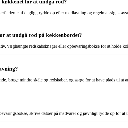
e køkkenet for at undgå rod?
erfladerne af dagligt, rydde op efter madlavning og regelmæssigt støvs
or at undgå rod på køkkenbordet?
iv, væghængte redskabsknager eller opbevaringsbokse for at holde køk
avning?
 bruge mindre skåle og redskaber, og sørge for at have plads til at ar
opbevaringsbokse, skrive datoer på madvarer og jævnligt rydde op for at