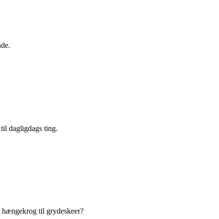
nde.
il dagligdags ting.
en hængekrog til grydeskeer?