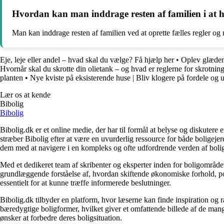
Hvordan kan man inddrage resten af familien i at h
Man kan inddrage resten af familien ved at oprette fælles regler og 
Eje, leje eller andel – hvad skal du vælge? Få hjælp her
•
Oplev glæden
Hvornår skal du skrotte din olietank – og hvad er reglerne for skrotning
planten
•
Nye kviste på eksisterende huse | Bliv klogere på fordele og 
Lær os at kende
Bibolig
Bibolig
Bibolig.dk er et online medie, der har til formål at belyse og diskuter
stræber Bibolig efter at være en uvurderlig ressource for både boligeje
dem med at navigere i en kompleks og ofte udfordrende verden af boli
Med et dedikeret team af skribenter og eksperter inden for boligområdet
grundlæggende forståelse af, hvordan skiftende økonomiske forhold, pol
essentielt for at kunne træffe informerede beslutninger.
Bibolig.dk tilbyder en platform, hvor læserne kan finde inspiration og rå
bæredygtige boligformer, hvilket giver et omfattende billede af de mange
ønsker at forbedre deres boligsituation.