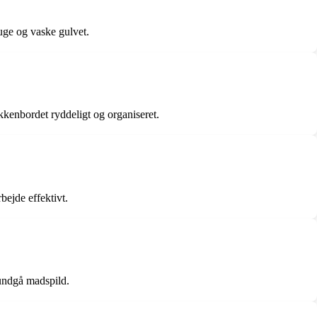
uge og vaske gulvet.
kenbordet ryddeligt og organiseret.
bejde effektivt.
 undgå madspild.