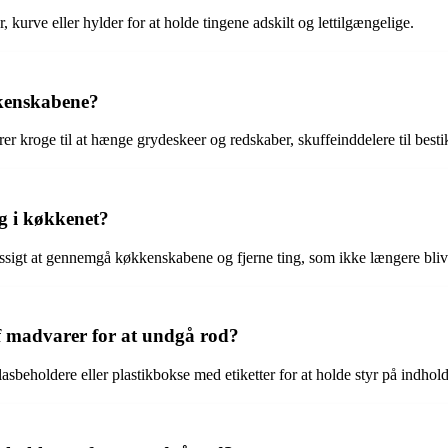
urve eller hylder for at holde tingene adskilt og lettilgængelige.
kkenskabene?
r kroge til at hænge grydeskeer og redskaber, skuffeinddelere til bestik 
g i køkkenet?
igt at gennemgå køkkenskabene og fjerne ting, som ikke længere bliv
f madvarer for at undgå rod?
sbeholdere eller plastikbokse med etiketter for at holde styr på indhol