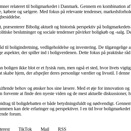
e emner relateret til boligmarkedet i Danmark. Gennem en kombination af
re, købere og sælgere. Med fokus på relevante tendenser, markedsforhold
gbesiddelse.
, præsenterer Bibolig aktuelt og historisk perspektiv på boligmarkedets
itiske beslutninger og sociale tendenser påvirker boligkøb og -salg. De
d til boligindretning, vedligeholdelse og investering. De tilgængelige ar
 aspekter, der spiller ind i boligverdenen. Dette fokus på praktiske råd
an boligen ikke blot er et fysisk rum, men også et sted, hvor livets vigt
l at skabe hjem, der afspejler deres personlige værdier og livsstil. I d
skiftende behov og ønsker hos sine læsere. Med et øje for innovation og 
 forvente at finde den nyeste viden og de mest aktuelle diskussioner, hvilk
 bidrag til boligdebatten er både betydningsfuldt og nødvendigt. Gennem 
sammen kan dele erfaringer og perspektiver. I en tid hvor boligmarkede
erende forum.
terest
TikTok
Mail
RSS