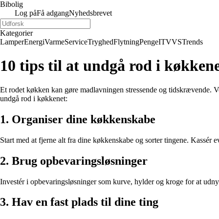
Bibolig
Log på
Få adgang
Nyhedsbrevet
Kategorier
Lamper
Energi
Varme
Service
Tryghed
Flytning
Penge
IT
VVS
Trends
10 tips til at undgå rod i køkken
Et rodet køkken kan gøre madlavningen stressende og tidskrævende. Ved
undgå rod i køkkenet:
1. Organiser dine køkkenskabe
Start med at fjerne alt fra dine køkkenskabe og sorter tingene. Kassér
2. Brug opbevaringsløsninger
Investér i opbevaringsløsninger som kurve, hylder og kroge for at udnytt
3. Hav en fast plads til dine ting