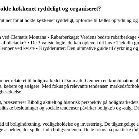
olde køkkenet ryddeligt og organiseret?
rutiner for at holde køkkenet ryddeligt, opfordre til fælles oprydning og
 ved Clematis Montana
•
Rabarberkage: Verdens bedste rabarberkage
 af olietanke?
•
De 3 værste lugte, du kan opleve i dit hus
•
Tjek din gr
ulemper ved kviste
•
Krydderurter: Den ultimative guide til dyrkning og 
e emner relateret til boligmarkedet i Danmark. Gennem en kombination af
re, købere og sælgere. Med fokus på relevante tendenser, markedsforhold
gbesiddelse.
, præsenterer Bibolig aktuelt og historisk perspektiv på boligmarkedets
itiske beslutninger og sociale tendenser påvirker boligkøb og -salg. De
d til boligindretning, vedligeholdelse og investering. De tilgængelige ar
 aspekter, der spiller ind i boligverdenen. Dette fokus på praktiske råd