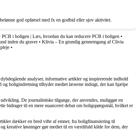
 belønne god opførsel med fx en godbid eller sjov aktivitet.
•
PCB i boligen | Læs, hvordan du kan reducere PCB i boligen
•
und inden du graver
•
Klivia – En grundig gennemgang af Clivia
pleje
•
 dybdegående analyser, informative artikler og inspirerende indhold
 og boligindretning tilbyder mediet læserne indsigt, der kan hjælpe
 udvikling. De journalistiske tilgange, der anvendes, muliggør en
tte bidrager til en mere nuanceret debat om boligspørgsmål, hvilket er
tikler dækker en bred vifte af emner, fra boligfinansiering til
 og kreative løsninger gør mediet til en værdifuld kilde for dem, der