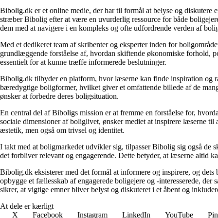
Bibolig.dk er et online medie, der har til formål at belyse og diskuter
stræber Bibolig efter at være en uvurderlig ressource for både boligeje
dem med at navigere i en kompleks og ofte udfordrende verden af boli
Med et dedikeret team af skribenter og eksperter inden for boligområdet
grundlæggende forståelse af, hvordan skiftende økonomiske forhold, pol
essentielt for at kunne træffe informerede beslutninger.
Bibolig.dk tilbyder en platform, hvor læserne kan finde inspiration og rå
bæredygtige boligformer, hvilket giver et omfattende billede af de mange
ønsker at forbedre deres boligsituation.
En central del af Biboligs mission er at fremme en forståelse for, hvord
sociale dimensioner af boliglivet, ønsker mediet at inspirere læserne ti
æstetik, men også om trivsel og identitet.
I takt med at boligmarkedet udvikler sig, tilpasser Bibolig sig også de 
det forbliver relevant og engagerende. Dette betyder, at læserne altid kan
Bibolig.dk eksisterer med det formål at informere og inspirere, og dets
opbygge et fællesskab af engagerede boligejere og -interesserede, der 
sikrer, at vigtige emner bliver belyst og diskuteret i et åbent og inklud
At dele er kærligt
X
Facebook
Instagram
LinkedIn
YouTube
Pin