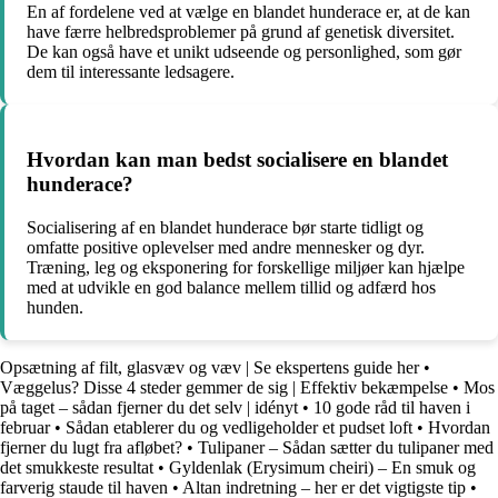
En af fordelene ved at vælge en blandet hunderace er, at de kan
have færre helbredsproblemer på grund af genetisk diversitet.
De kan også have et unikt udseende og personlighed, som gør
dem til interessante ledsagere.
Hvordan kan man bedst socialisere en blandet
hunderace?
Socialisering af en blandet hunderace bør starte tidligt og
omfatte positive oplevelser med andre mennesker og dyr.
Træning, leg og eksponering for forskellige miljøer kan hjælpe
med at udvikle en god balance mellem tillid og adfærd hos
hunden.
Opsætning af filt, glasvæv og væv | Se ekspertens guide her
•
Væggelus? Disse 4 steder gemmer de sig | Effektiv bekæmpelse
•
Mos
på taget – sådan fjerner du det selv | idényt
•
10 gode råd til haven i
februar
•
Sådan etablerer du og vedligeholder et pudset loft
•
Hvordan
fjerner du lugt fra afløbet?
•
Tulipaner – Sådan sætter du tulipaner med
det smukkeste resultat
•
Gyldenlak (Erysimum cheiri) – En smuk og
farverig staude til haven
•
Altan indretning – her er det vigtigste tip
•