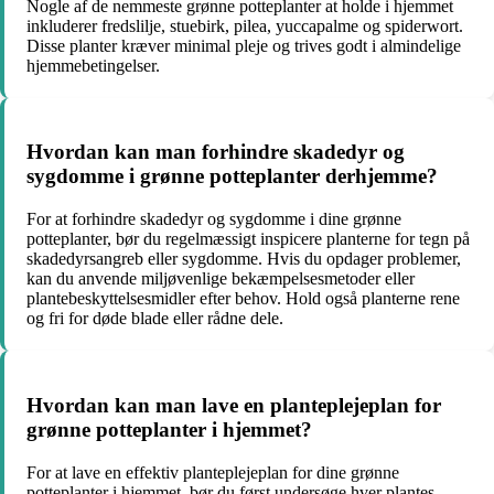
Nogle af de nemmeste grønne potteplanter at holde i hjemmet
inkluderer fredslilje, stuebirk, pilea, yuccapalme og spiderwort.
Disse planter kræver minimal pleje og trives godt i almindelige
hjemmebetingelser.
Hvordan kan man forhindre skadedyr og
sygdomme i grønne potteplanter derhjemme?
For at forhindre skadedyr og sygdomme i dine grønne
potteplanter, bør du regelmæssigt inspicere planterne for tegn på
skadedyrsangreb eller sygdomme. Hvis du opdager problemer,
kan du anvende miljøvenlige bekæmpelsesmetoder eller
plantebeskyttelsesmidler efter behov. Hold også planterne rene
og fri for døde blade eller rådne dele.
Hvordan kan man lave en planteplejeplan for
grønne potteplanter i hjemmet?
For at lave en effektiv planteplejeplan for dine grønne
potteplanter i hjemmet, bør du først undersøge hver plantes